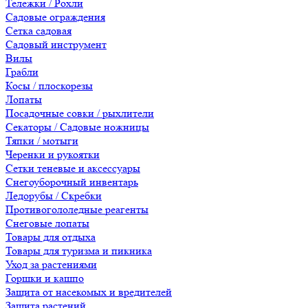
Тележки / Рохли
Садовые ограждения
Сетка садовая
Садовый инструмент
Вилы
Грабли
Косы / плоскорезы
Лопаты
Посадочные совки / рыхлители
Секаторы / Садовые ножницы
Тяпки / мотыги
Черенки и рукоятки
Сетки теневые и аксессуары
Снегоуборочный инвентарь
Ледорубы / Скребки
Противогололедные реагенты
Снеговые лопаты
Товары для отдыха
Товары для туризма и пикника
Уход за растениями
Горшки и кашпо
Защита от насекомых и вредителей
Защита растений