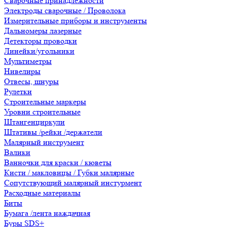
Сварочные принадлежности
Электроды сварочные / Проволока
Измерительные приборы и инструменты
Дальномеры лазерные
Детекторы проводки
Линейки/угольники
Мультиметры
Нивелиры
Отвесы, шнуры
Рулетки
Строительные маркеры
Уровни строительные
Штангенциркули
Штативы /рейки /держатели
Малярный инструмент
Валики
Ванночки для краски / кюветы
Кисти / макловицы / Губки малярные
Сопутствующий малярный инстурмент
Расходные материалы
Биты
Бумага /лента наждачная
Буры SDS+