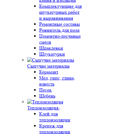
камня и изоляции
Комплектующие для
штукатурных работ
и выравнивания
Ремонтные составы
Ровнитель для пола
Цементно-песчаные
смеси
Шпаклевки
Штукатурки
Сыпучие материалы
Керамзит
Мел, гипс, глина,
известь
Песок
Щебень
Теплоизоляция
Клей для
теплоизоляции
Крепеж для
теплоизоляции