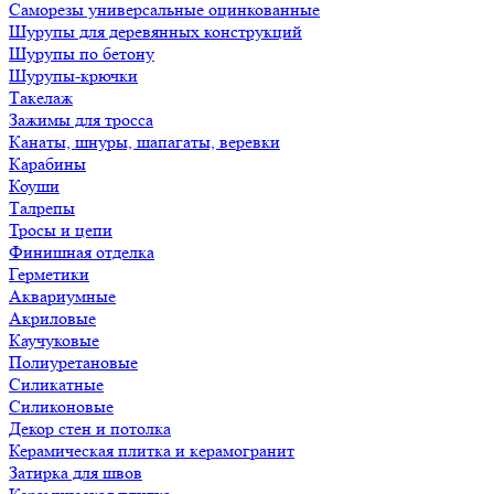
Саморезы универсальные оцинкованные
Шурупы для деревянных конструкций
Шурупы по бетону
Шурупы-крючки
Такелаж
Зажимы для тросса
Канаты, шнуры, шапагаты, веревки
Карабины
Коуши
Талрепы
Тросы и цепи
Финишная отделка
Герметики
Аквариумные
Акриловые
Каучуковые
Полиуретановые
Силикатные
Силиконовые
Декор стен и потолка
Керамическая плитка и керамогранит
Затирка для швов