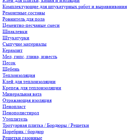
Клеи для плитки, камня и изоляции
Комплектующие для штукатурных работ и выравнивания
Ремонтные составы
Ровнитель для пола
Цементно-песчаные смеси
Шпаклевки
Штукатурки
Сыпучие материалы
Керамзит
Мел, гипс, глина, известь
Песок
Щебень
Теплоизоляция
Клей для теплоизоляции
Крепеж для теплоизоляции
Минеральная вата
Отражающая изоляция
Пенопласт
Пенополистирол
Утеплитель
Тротуарная плитка / Бордюры / Решетки
Поребрик / бордюр
Решетки газонные