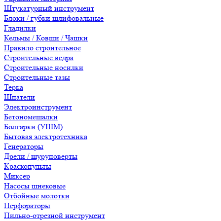
Штукатурный инструмент
Блоки / губки шлифовальные
Гладилки
Кельмы / Ковши / Чашки
Правило строительное
Строительные ведра
Строительные носилки
Строительные тазы
Терка
Шпатели
Электроинструмент
Бетономешалки
Болгарки (УШМ)
Бытовая электротехника
Генераторы
Дрели / шуруповерты
Краскопульты
Миксер
Насосы шнековые
Отбойные молотки
Перфораторы
Пильно-отрезной инструмент