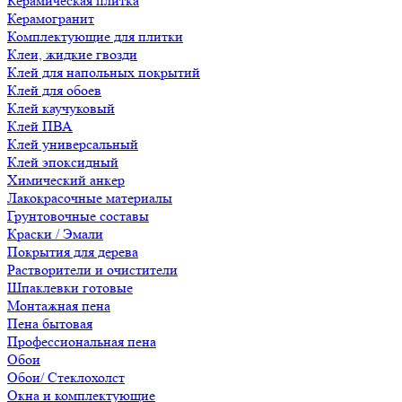
Керамическая плитка
Керамогранит
Комплектующие для плитки
Клеи, жидкие гвозди
Клей для напольных покрытий
Клей для обоев
Клей каучуковый
Клей ПВА
Клей универсальный
Клей эпоксидный
Химический анкер
Лакокрасочные материалы
Грунтовочные составы
Краски / Эмали
Покрытия для дерева
Растворители и очистители
Шпаклевки готовые
Монтажная пена
Пена бытовая
Профессиональная пена
Обои
Обои/ Стеклохолст
Окна и комплектующие