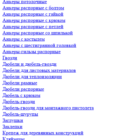
Анкеры потолочные
Анкеры распорные с болтом
Анкеры распорные с гайкой
Анкеры распорные с крюком
Анкеры распорные с петлей
Анкеры распорные со шпилькой
Анкеры с костылем
Анкеры с шестигранной головкой
Анкеры-гильзы распорные
Гвозди
Дюбели и дюбель-гвозди
Дюбели для листовых материалов
Дюбели для теплоизоляции
Дюбели рамные
Дюбели распорные
Дюбель с крюком
Дюбель-гвозди
Дюбель-гвозди для монтажного пистолета
Дюбель-шурупы
Заглушки
Заклепки
Крепеж для деревянных конструкций
Кляймеры