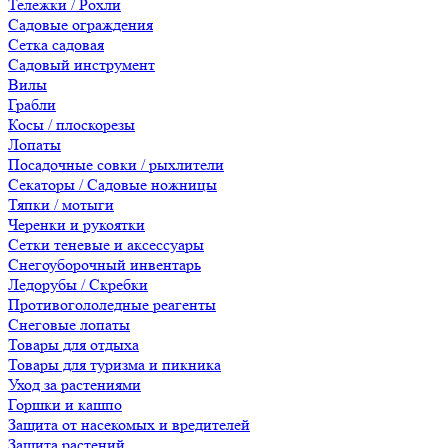
Тележки / Рохли
Садовые ограждения
Сетка садовая
Садовый инструмент
Вилы
Грабли
Косы / плоскорезы
Лопаты
Посадочные совки / рыхлители
Секаторы / Садовые ножницы
Тяпки / мотыги
Черенки и рукоятки
Сетки теневые и аксессуары
Снегоуборочный инвентарь
Ледорубы / Скребки
Противогололедные реагенты
Снеговые лопаты
Товары для отдыха
Товары для туризма и пикника
Уход за растениями
Горшки и кашпо
Защита от насекомых и вредителей
Защита растений