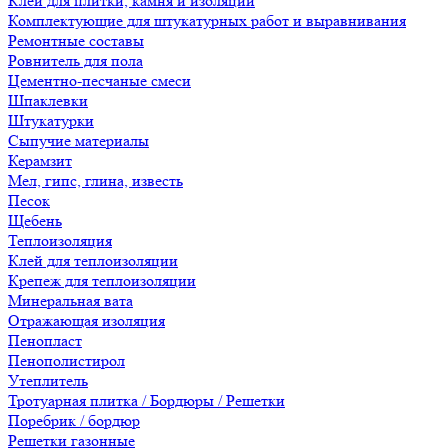
Клеи для плитки, камня и изоляции
Комплектующие для штукатурных работ и выравнивания
Ремонтные составы
Ровнитель для пола
Цементно-песчаные смеси
Шпаклевки
Штукатурки
Сыпучие материалы
Керамзит
Мел, гипс, глина, известь
Песок
Щебень
Теплоизоляция
Клей для теплоизоляции
Крепеж для теплоизоляции
Минеральная вата
Отражающая изоляция
Пенопласт
Пенополистирол
Утеплитель
Тротуарная плитка / Бордюры / Решетки
Поребрик / бордюр
Решетки газонные