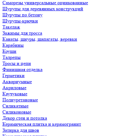
Саморезы универсальные оцинкованные
Шурупы для деревянных конструкций
Шурупы по бетону
Шурупы-крючки
Такелаж
Зажимы для тросса
Канаты, шнуры, шапагаты, веревки
Карабины
Коуши
Талрепы
Тросы и цепи
Финишная отделка
Герметики
Аквариумные
Акриловые
Каучуковые
Полиуретановые
Силикатные
Силиконовые
Декор стен и потолка
Керамическая плитка и керамогранит
Затирка для швов