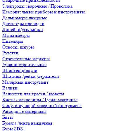
Сварочные принадлежности
Электроды сварочные / Проволока
Измерительные приборы и инструменты
Дальномеры лазерные
Детекторы проводки
Линейки/угольники
Мультиметры
Нивелиры
Отвесы, шнуры
Рулетки
Строительные маркеры
Уровни строительные
Штангенциркули
Штативы /рейки /держатели
Малярный инструмент
Валики
Ванночки для краски / кюветы
Кисти / макловицы / Губки малярные
Сопутствующий малярный инстурмент
Расходные материалы
Биты
Бумага /лента наждачная
Буры SDS+