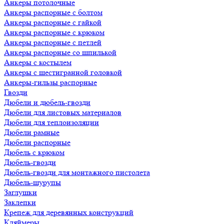
Анкеры потолочные
Анкеры распорные с болтом
Анкеры распорные с гайкой
Анкеры распорные с крюком
Анкеры распорные с петлей
Анкеры распорные со шпилькой
Анкеры с костылем
Анкеры с шестигранной головкой
Анкеры-гильзы распорные
Гвозди
Дюбели и дюбель-гвозди
Дюбели для листовых материалов
Дюбели для теплоизоляции
Дюбели рамные
Дюбели распорные
Дюбель с крюком
Дюбель-гвозди
Дюбель-гвозди для монтажного пистолета
Дюбель-шурупы
Заглушки
Заклепки
Крепеж для деревянных конструкций
Кляймеры