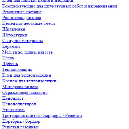
Клеи для плитки, камня и изоляции
Комплектующие для штукатурных работ и выравнивания
Ремонтные составы
Ровнитель для пола
Цементно-песчаные смеси
Шпаклевки
Штукатурки
Сыпучие материалы
Керамзит
Мел, гипс, глина, известь
Песок
Щебень
Теплоизоляция
Клей для теплоизоляции
Крепеж для теплоизоляции
Минеральная вата
Отражающая изоляция
Пенопласт
Пенополистирол
Утеплитель
Тротуарная плитка / Бордюры / Решетки
Поребрик / бордюр
Решетки газонные