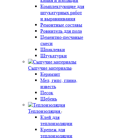
камня и изоляции
Комплектующие для
штукатурных работ
и выравнивания
Ремонтные составы
Ровнитель для пола
Цементно-песчаные
смеси
Шпаклевки
Штукатурки
Сыпучие материалы
Керамзит
Мел, гипс, глина,
известь
Песок
Щебень
Теплоизоляция
Клей для
теплоизоляции
Крепеж для
теплоизоляции