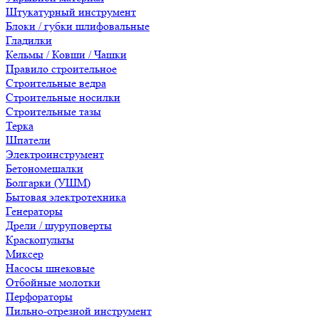
Штукатурный инструмент
Блоки / губки шлифовальные
Гладилки
Кельмы / Ковши / Чашки
Правило строительное
Строительные ведра
Строительные носилки
Строительные тазы
Терка
Шпатели
Электроинструмент
Бетономешалки
Болгарки (УШМ)
Бытовая электротехника
Генераторы
Дрели / шуруповерты
Краскопульты
Миксер
Насосы шнековые
Отбойные молотки
Перфораторы
Пильно-отрезной инструмент