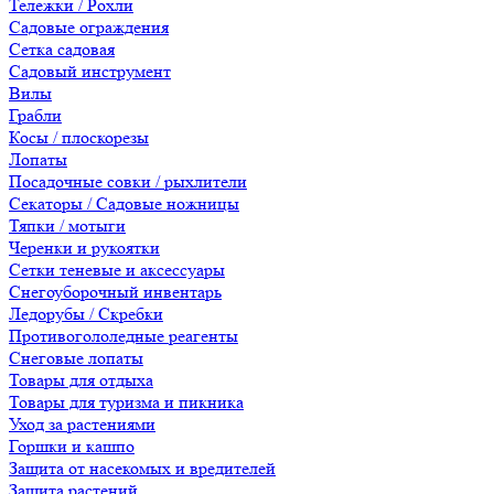
Тележки / Рохли
Садовые ограждения
Сетка садовая
Садовый инструмент
Вилы
Грабли
Косы / плоскорезы
Лопаты
Посадочные совки / рыхлители
Секаторы / Садовые ножницы
Тяпки / мотыги
Черенки и рукоятки
Сетки теневые и аксессуары
Снегоуборочный инвентарь
Ледорубы / Скребки
Противогололедные реагенты
Снеговые лопаты
Товары для отдыха
Товары для туризма и пикника
Уход за растениями
Горшки и кашпо
Защита от насекомых и вредителей
Защита растений