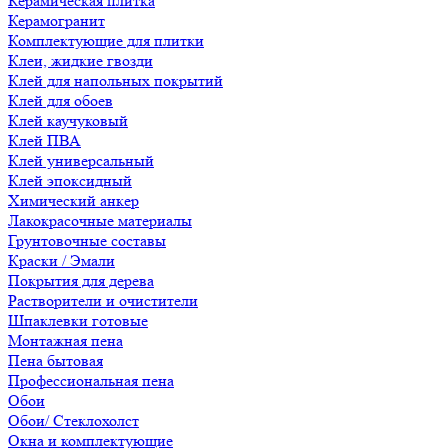
Керамическая плитка
Керамогранит
Комплектующие для плитки
Клеи, жидкие гвозди
Клей для напольных покрытий
Клей для обоев
Клей каучуковый
Клей ПВА
Клей универсальный
Клей эпоксидный
Химический анкер
Лакокрасочные материалы
Грунтовочные составы
Краски / Эмали
Покрытия для дерева
Растворители и очистители
Шпаклевки готовые
Монтажная пена
Пена бытовая
Профессиональная пена
Обои
Обои/ Стеклохолст
Окна и комплектующие