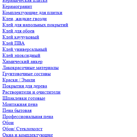
Керамическая плитка
Керамогранит
Комплектующие для плитки
Клеи, жидкие гвозди
Клей для напольных покрытий
Клей для обоев
Клей каучуковый
Клей ПВА
Клей универсальный
Клей эпоксидный
Химический анкер
Лакокрасочные материалы
Грунтовочные составы
Краски / Эмали
Покрытия для дерева
Растворители и очистители
Шпаклевки готовые
Монтажная пена
Пена бытовая
Профессиональная пена
Обои
Обои/ Стеклохолст
Окна и комплектующие