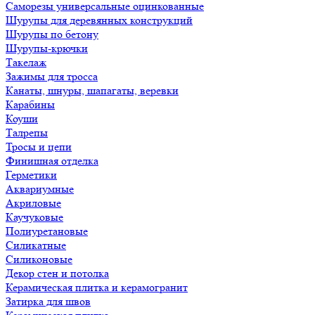
Саморезы универсальные оцинкованные
Шурупы для деревянных конструкций
Шурупы по бетону
Шурупы-крючки
Такелаж
Зажимы для тросса
Канаты, шнуры, шапагаты, веревки
Карабины
Коуши
Талрепы
Тросы и цепи
Финишная отделка
Герметики
Аквариумные
Акриловые
Каучуковые
Полиуретановые
Силикатные
Силиконовые
Декор стен и потолка
Керамическая плитка и керамогранит
Затирка для швов