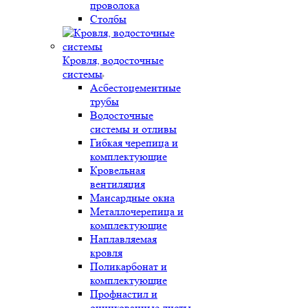
проволока
Столбы
Кровля, водосточные
системы
Асбестоцементные
трубы
Водосточные
системы и отливы
Гибкая черепица и
комплектующие
Кровельная
вентиляция
Мансардные окна
Металлочерепица и
комплектующие
Наплавляемая
кровля
Поликарбонат и
комплектующие
Профнастил и
оцинкованные листы