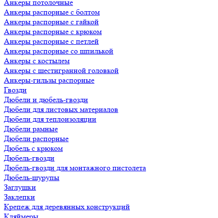
Анкеры потолочные
Анкеры распорные с болтом
Анкеры распорные с гайкой
Анкеры распорные с крюком
Анкеры распорные с петлей
Анкеры распорные со шпилькой
Анкеры с костылем
Анкеры с шестигранной головкой
Анкеры-гильзы распорные
Гвозди
Дюбели и дюбель-гвозди
Дюбели для листовых материалов
Дюбели для теплоизоляции
Дюбели рамные
Дюбели распорные
Дюбель с крюком
Дюбель-гвозди
Дюбель-гвозди для монтажного пистолета
Дюбель-шурупы
Заглушки
Заклепки
Крепеж для деревянных конструкций
Кляймеры