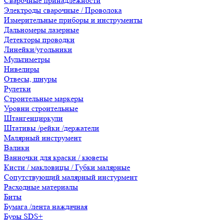
Сварочные принадлежности
Электроды сварочные / Проволока
Измерительные приборы и инструменты
Дальномеры лазерные
Детекторы проводки
Линейки/угольники
Мультиметры
Нивелиры
Отвесы, шнуры
Рулетки
Строительные маркеры
Уровни строительные
Штангенциркули
Штативы /рейки /держатели
Малярный инструмент
Валики
Ванночки для краски / кюветы
Кисти / макловицы / Губки малярные
Сопутствующий малярный инстурмент
Расходные материалы
Биты
Бумага /лента наждачная
Буры SDS+