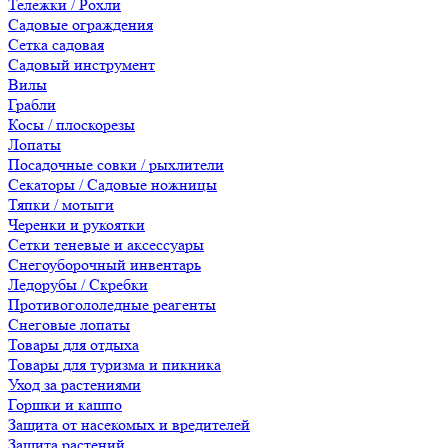
Тележки / Рохли
Садовые ограждения
Сетка садовая
Садовый инструмент
Вилы
Грабли
Косы / плоскорезы
Лопаты
Посадочные совки / рыхлители
Секаторы / Садовые ножницы
Тяпки / мотыги
Черенки и рукоятки
Сетки теневые и аксессуары
Снегоуборочный инвентарь
Ледорубы / Скребки
Противогололедные реагенты
Снеговые лопаты
Товары для отдыха
Товары для туризма и пикника
Уход за растениями
Горшки и кашпо
Защита от насекомых и вредителей
Защита растений