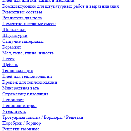
Клеи для плитки, камня и изоляции
Комплектующие для штукатурных работ и выравнивания
Ремонтные составы
Ровнитель для пола
Цементно-песчаные смеси
Шпаклевки
Штукатурки
Сыпучие материалы
Керамзит
Мел, гипс, глина, известь
Песок
Щебень
Теплоизоляция
Клей для теплоизоляции
Крепеж для теплоизоляции
Минеральная вата
Отражающая изоляция
Пенопласт
Пенополистирол
Утеплитель
Тротуарная плитка / Бордюры / Решетки
Поребрик / бордюр
Решетки газонные