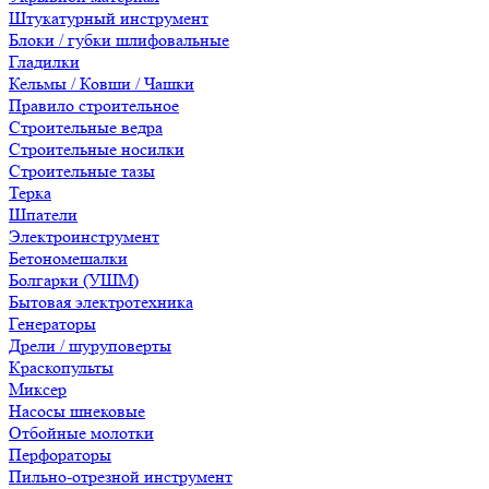
Штукатурный инструмент
Блоки / губки шлифовальные
Гладилки
Кельмы / Ковши / Чашки
Правило строительное
Строительные ведра
Строительные носилки
Строительные тазы
Терка
Шпатели
Электроинструмент
Бетономешалки
Болгарки (УШМ)
Бытовая электротехника
Генераторы
Дрели / шуруповерты
Краскопульты
Миксер
Насосы шнековые
Отбойные молотки
Перфораторы
Пильно-отрезной инструмент