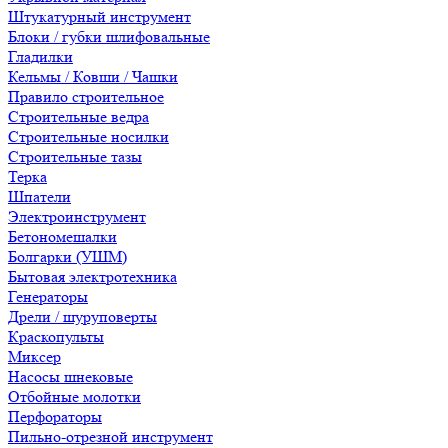
Штукатурный инструмент
Блоки / губки шлифовальные
Гладилки
Кельмы / Ковши / Чашки
Правило строительное
Строительные ведра
Строительные носилки
Строительные тазы
Терка
Шпатели
Электроинструмент
Бетономешалки
Болгарки (УШМ)
Бытовая электротехника
Генераторы
Дрели / шуруповерты
Краскопульты
Миксер
Насосы шнековые
Отбойные молотки
Перфораторы
Пильно-отрезной инструмент