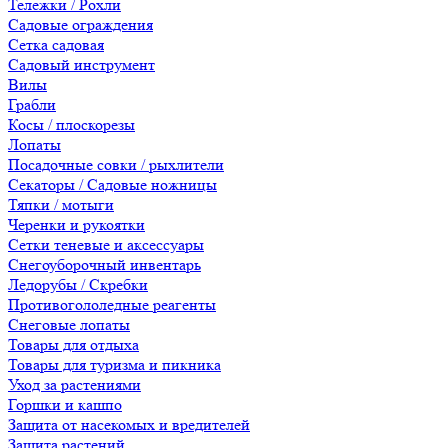
Тележки / Рохли
Садовые ограждения
Сетка садовая
Садовый инструмент
Вилы
Грабли
Косы / плоскорезы
Лопаты
Посадочные совки / рыхлители
Секаторы / Садовые ножницы
Тяпки / мотыги
Черенки и рукоятки
Сетки теневые и аксессуары
Снегоуборочный инвентарь
Ледорубы / Скребки
Противогололедные реагенты
Снеговые лопаты
Товары для отдыха
Товары для туризма и пикника
Уход за растениями
Горшки и кашпо
Защита от насекомых и вредителей
Защита растений