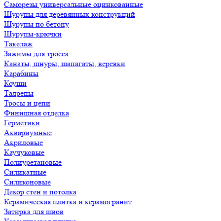
Саморезы универсальные оцинкованные
Шурупы для деревянных конструкций
Шурупы по бетону
Шурупы-крючки
Такелаж
Зажимы для тросса
Канаты, шнуры, шапагаты, веревки
Карабины
Коуши
Талрепы
Тросы и цепи
Финишная отделка
Герметики
Аквариумные
Акриловые
Каучуковые
Полиуретановые
Силикатные
Силиконовые
Декор стен и потолка
Керамическая плитка и керамогранит
Затирка для швов