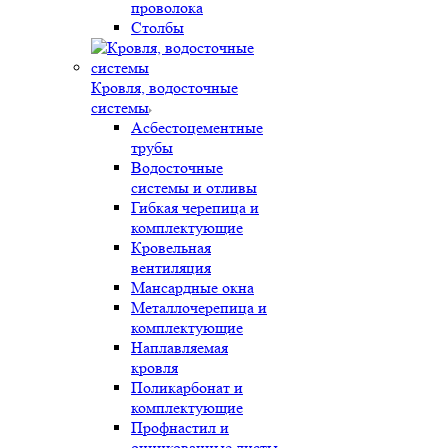
проволока
Столбы
Кровля, водосточные
системы
Асбестоцементные
трубы
Водосточные
системы и отливы
Гибкая черепица и
комплектующие
Кровельная
вентиляция
Мансардные окна
Металлочерепица и
комплектующие
Наплавляемая
кровля
Поликарбонат и
комплектующие
Профнастил и
оцинкованные листы