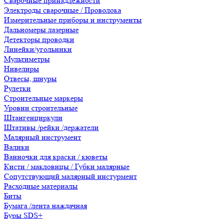
Сварочные принадлежности
Электроды сварочные / Проволока
Измерительные приборы и инструменты
Дальномеры лазерные
Детекторы проводки
Линейки/угольники
Мультиметры
Нивелиры
Отвесы, шнуры
Рулетки
Строительные маркеры
Уровни строительные
Штангенциркули
Штативы /рейки /держатели
Малярный инструмент
Валики
Ванночки для краски / кюветы
Кисти / макловицы / Губки малярные
Сопутствующий малярный инстурмент
Расходные материалы
Биты
Бумага /лента наждачная
Буры SDS+