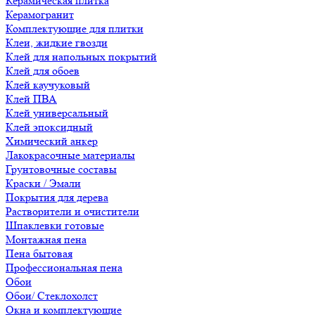
Керамическая плитка
Керамогранит
Комплектующие для плитки
Клеи, жидкие гвозди
Клей для напольных покрытий
Клей для обоев
Клей каучуковый
Клей ПВА
Клей универсальный
Клей эпоксидный
Химический анкер
Лакокрасочные материалы
Грунтовочные составы
Краски / Эмали
Покрытия для дерева
Растворители и очистители
Шпаклевки готовые
Монтажная пена
Пена бытовая
Профессиональная пена
Обои
Обои/ Стеклохолст
Окна и комплектующие