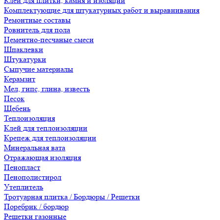
Клеи для плитки, камня и изоляции
Комплектующие для штукатурных работ и выравнивания
Ремонтные составы
Ровнитель для пола
Цементно-песчаные смеси
Шпаклевки
Штукатурки
Сыпучие материалы
Керамзит
Мел, гипс, глина, известь
Песок
Щебень
Теплоизоляция
Клей для теплоизоляции
Крепеж для теплоизоляции
Минеральная вата
Отражающая изоляция
Пенопласт
Пенополистирол
Утеплитель
Тротуарная плитка / Бордюры / Решетки
Поребрик / бордюр
Решетки газонные