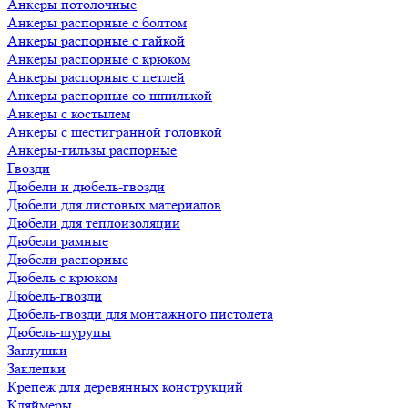
Анкеры потолочные
Анкеры распорные с болтом
Анкеры распорные с гайкой
Анкеры распорные с крюком
Анкеры распорные с петлей
Анкеры распорные со шпилькой
Анкеры с костылем
Анкеры с шестигранной головкой
Анкеры-гильзы распорные
Гвозди
Дюбели и дюбель-гвозди
Дюбели для листовых материалов
Дюбели для теплоизоляции
Дюбели рамные
Дюбели распорные
Дюбель с крюком
Дюбель-гвозди
Дюбель-гвозди для монтажного пистолета
Дюбель-шурупы
Заглушки
Заклепки
Крепеж для деревянных конструкций
Кляймеры