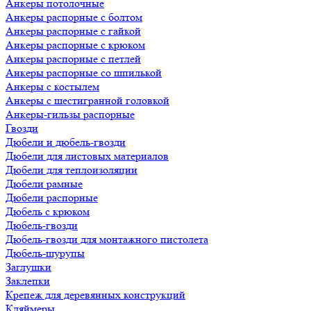
Анкеры потолочные
Анкеры распорные с болтом
Анкеры распорные с гайкой
Анкеры распорные с крюком
Анкеры распорные с петлей
Анкеры распорные со шпилькой
Анкеры с костылем
Анкеры с шестигранной головкой
Анкеры-гильзы распорные
Гвозди
Дюбели и дюбель-гвозди
Дюбели для листовых материалов
Дюбели для теплоизоляции
Дюбели рамные
Дюбели распорные
Дюбель с крюком
Дюбель-гвозди
Дюбель-гвозди для монтажного пистолета
Дюбель-шурупы
Заглушки
Заклепки
Крепеж для деревянных конструкций
Кляймеры