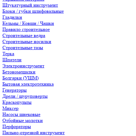
Штукатурный инструмент
Блоки / губки шлифовальные
Гладилки
Кельмы / Ковши / Чашки
Правило строительное
Строительные ведра
Строительные носилки
Строительные тазы
Терка
Шпатели
Электроинструмент
Бетономешалки
Болгарки (УШМ)
Бытовая электротехника
Генераторы
Дрели / шуруповерты
Краскопульты
Миксер
Насосы шнековые
Отбойные молотки
Перфораторы
Пильно-отрезной инструмент