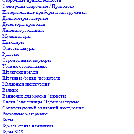
Сварочные принадлежности
Электроды сварочные / Проволока
Измерительные приборы и инструменты
Дальномеры лазерные
Детекторы проводки
Линейки/угольники
Мультиметры
Нивелиры
Отвесы, шнуры
Рулетки
Строительные маркеры
Уровни строительные
Штангенциркули
Штативы /рейки /держатели
Малярный инструмент
Валики
Ванночки для краски / кюветы
Кисти / макловицы / Губки малярные
Сопутствующий малярный инстурмент
Расходные материалы
Биты
Бумага /лента наждачная
Буры SDS+