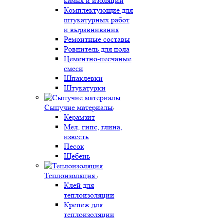
камня и изоляции
Комплектующие для
штукатурных работ
и выравнивания
Ремонтные составы
Ровнитель для пола
Цементно-песчаные
смеси
Шпаклевки
Штукатурки
Сыпучие материалы
Керамзит
Мел, гипс, глина,
известь
Песок
Щебень
Теплоизоляция
Клей для
теплоизоляции
Крепеж для
теплоизоляции