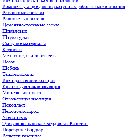
Клеи для плитки, камня и изоляции
Комплектующие для штукатурных работ и выравнивания
Ремонтные составы
Ровнитель для пола
Цементно-песчаные смеси
Шпаклевки
Штукатурки
Сыпучие материалы
Керамзит
Мел, гипс, глина, известь
Песок
Щебень
Теплоизоляция
Клей для теплоизоляции
Крепеж для теплоизоляции
Минеральная вата
Отражающая изоляция
Пенопласт
Пенополистирол
Утеплитель
Тротуарная плитка / Бордюры / Решетки
Поребрик / бордюр
Решетки газонные