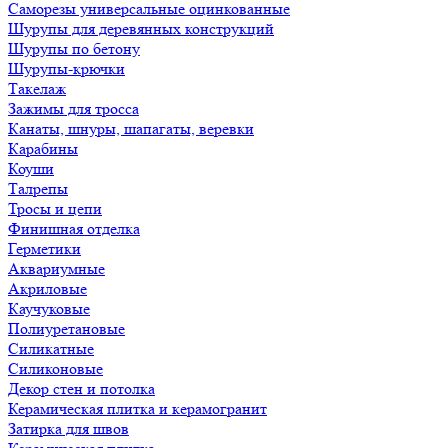
Саморезы универсальные оцинкованные
Шурупы для деревянных конструкций
Шурупы по бетону
Шурупы-крючки
Такелаж
Зажимы для тросса
Канаты, шнуры, шапагаты, веревки
Карабины
Коуши
Талрепы
Тросы и цепи
Финишная отделка
Герметики
Аквариумные
Акриловые
Каучуковые
Полиуретановые
Силикатные
Силиконовые
Декор стен и потолка
Керамическая плитка и керамогранит
Затирка для швов