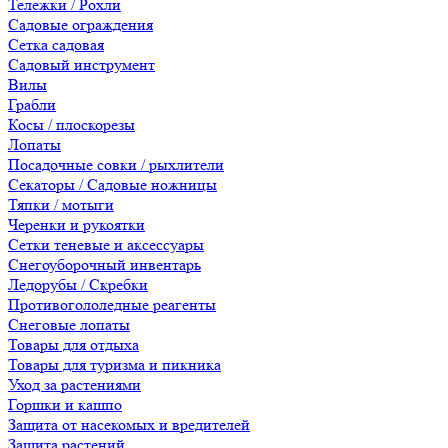
Тележки / Рохли
Садовые ограждения
Сетка садовая
Садовый инструмент
Вилы
Грабли
Косы / плоскорезы
Лопаты
Посадочные совки / рыхлители
Секаторы / Садовые ножницы
Тяпки / мотыги
Черенки и рукоятки
Сетки теневые и аксессуары
Снегоуборочный инвентарь
Ледорубы / Скребки
Противогололедные реагенты
Снеговые лопаты
Товары для отдыха
Товары для туризма и пикника
Уход за растениями
Горшки и кашпо
Защита от насекомых и вредителей
Защита растений