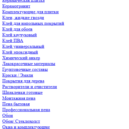
Керамическая плитка
Керамогранит
Комплектующие для плитки
Клеи, жидкие гвозди
Клей для напольных покрытий
Клей для обоев
Клей каучуковый
Клей ПВА
Клей универсальный
Клей эпоксидный
Химический анкер
Лакокрасочные материалы
Грунтовочные составы
Краски / Эмали
Покрытия для дерева
Растворители и очистители
Шпаклевки готовые
Монтажная пена
Пена бытовая
Профессиональная пена
Обои
Обои/ Стеклохолст
Окна и комплектующие