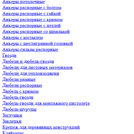
Анкеры потолочные
Анкеры распорные с болтом
Анкеры распорные с гайкой
Анкеры распорные с крюком
Анкеры распорные с петлей
Анкеры распорные со шпилькой
Анкеры с костылем
Анкеры с шестигранной головкой
Анкеры-гильзы распорные
Гвозди
Дюбели и дюбель-гвозди
Дюбели для листовых материалов
Дюбели для теплоизоляции
Дюбели рамные
Дюбели распорные
Дюбель с крюком
Дюбель-гвозди
Дюбель-гвозди для монтажного пистолета
Дюбель-шурупы
Заглушки
Заклепки
Крепеж для деревянных конструкций
Кляймеры