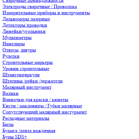
Сварочные принадлежности
Электроды сварочные / Проволока
Измерительные приборы и инструменты
Дальномеры лазерные
Детекторы проводки
Линейки/угольники
Мультиметры
Нивелиры
Отвесы, шнуры
Рулетки
Строительные маркеры
Уровни строительные
Штангенциркули
Штативы /рейки /держатели
Малярный инструмент
Валики
Ванночки для краски / кюветы
Кисти / макловицы / Губки малярные
Сопутствующий малярный инстурмент
Расходные материалы
Биты
Бумага /лента наждачная
Буры SDS+