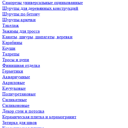
Саморезы универсальные оцинкованные
Шурупы для деревянных конструкций
Шурупы по бетону
Шурупы-крючки
Такелаж
Зажимы для тросса
Канаты, шнуры, шапагаты, веревки
Карабины
Коуши
Талрепы
Тросы и цепи
Финишная отделка
Герметики
Аквариумные
Акриловые
Каучуковые
Полиуретановые
Силикатные
Силиконовые
Декор стен и потолка
Керамическая плитка и керамогранит
Затирка для швов