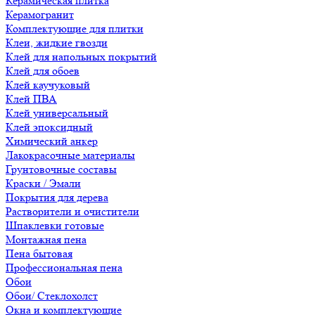
Керамическая плитка
Керамогранит
Комплектующие для плитки
Клеи, жидкие гвозди
Клей для напольных покрытий
Клей для обоев
Клей каучуковый
Клей ПВА
Клей универсальный
Клей эпоксидный
Химический анкер
Лакокрасочные материалы
Грунтовочные составы
Краски / Эмали
Покрытия для дерева
Растворители и очистители
Шпаклевки готовые
Монтажная пена
Пена бытовая
Профессиональная пена
Обои
Обои/ Стеклохолст
Окна и комплектующие