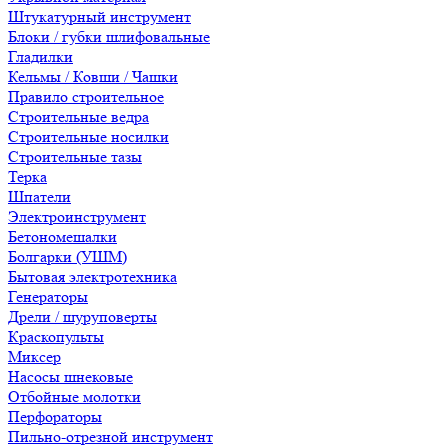
Штукатурный инструмент
Блоки / губки шлифовальные
Гладилки
Кельмы / Ковши / Чашки
Правило строительное
Строительные ведра
Строительные носилки
Строительные тазы
Терка
Шпатели
Электроинструмент
Бетономешалки
Болгарки (УШМ)
Бытовая электротехника
Генераторы
Дрели / шуруповерты
Краскопульты
Миксер
Насосы шнековые
Отбойные молотки
Перфораторы
Пильно-отрезной инструмент