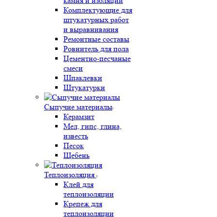
камня и изоляции
Комплектующие для
штукатурных работ
и выравнивания
Ремонтные составы
Ровнитель для пола
Цементно-песчаные
смеси
Шпаклевки
Штукатурки
Сыпучие материалы
Керамзит
Мел, гипс, глина,
известь
Песок
Щебень
Теплоизоляция
Клей для
теплоизоляции
Крепеж для
теплоизоляции