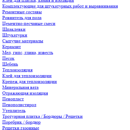
Клеи для плитки, камня и изоляции
Комплектующие для штукатурных работ и выравнивания
Ремонтные составы
Ровнитель для пола
Цементно-песчаные смеси
Шпаклевки
Штукатурки
Сыпучие материалы
Керамзит
Мел, гипс, глина, известь
Песок
Щебень
Теплоизоляция
Клей для теплоизоляции
Крепеж для теплоизоляции
Минеральная вата
Отражающая изоляция
Пенопласт
Пенополистирол
Утеплитель
Тротуарная плитка / Бордюры / Решетки
Поребрик / бордюр
Решетки газонные