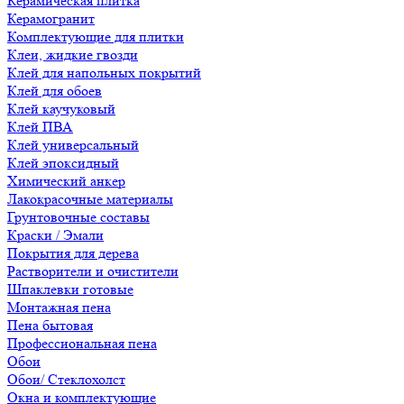
Керамическая плитка
Керамогранит
Комплектующие для плитки
Клеи, жидкие гвозди
Клей для напольных покрытий
Клей для обоев
Клей каучуковый
Клей ПВА
Клей универсальный
Клей эпоксидный
Химический анкер
Лакокрасочные материалы
Грунтовочные составы
Краски / Эмали
Покрытия для дерева
Растворители и очистители
Шпаклевки готовые
Монтажная пена
Пена бытовая
Профессиональная пена
Обои
Обои/ Стеклохолст
Окна и комплектующие