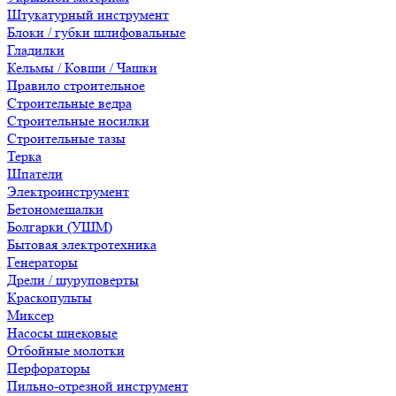
Штукатурный инструмент
Блоки / губки шлифовальные
Гладилки
Кельмы / Ковши / Чашки
Правило строительное
Строительные ведра
Строительные носилки
Строительные тазы
Терка
Шпатели
Электроинструмент
Бетономешалки
Болгарки (УШМ)
Бытовая электротехника
Генераторы
Дрели / шуруповерты
Краскопульты
Миксер
Насосы шнековые
Отбойные молотки
Перфораторы
Пильно-отрезной инструмент