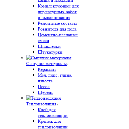
камня и изоляции
Комплектующие для
штукатурных работ
и выравнивания
Ремонтные составы
Ровнитель для пола
Цементно-песчаные
смеси
Шпаклевки
Штукатурки
Сыпучие материалы
Керамзит
Мел, гипс, глина,
известь
Песок
Щебень
Теплоизоляция
Клей для
теплоизоляции
Крепеж для
теплоизоляции