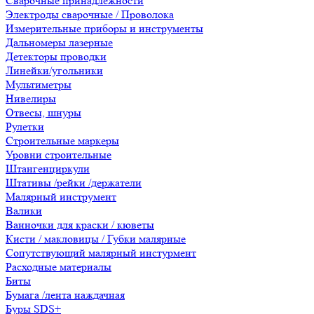
Сварочные принадлежности
Электроды сварочные / Проволока
Измерительные приборы и инструменты
Дальномеры лазерные
Детекторы проводки
Линейки/угольники
Мультиметры
Нивелиры
Отвесы, шнуры
Рулетки
Строительные маркеры
Уровни строительные
Штангенциркули
Штативы /рейки /держатели
Малярный инструмент
Валики
Ванночки для краски / кюветы
Кисти / макловицы / Губки малярные
Сопутствующий малярный инстурмент
Расходные материалы
Биты
Бумага /лента наждачная
Буры SDS+