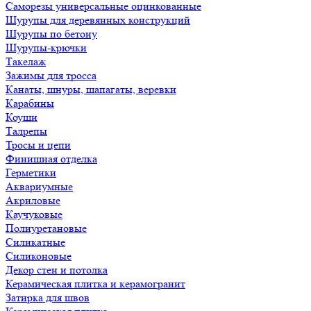
Саморезы универсальные оцинкованные
Шурупы для деревянных конструкций
Шурупы по бетону
Шурупы-крючки
Такелаж
Зажимы для тросса
Канаты, шнуры, шапагаты, веревки
Карабины
Коуши
Талрепы
Тросы и цепи
Финишная отделка
Герметики
Аквариумные
Акриловые
Каучуковые
Полиуретановые
Силикатные
Силиконовые
Декор стен и потолка
Керамическая плитка и керамогранит
Затирка для швов