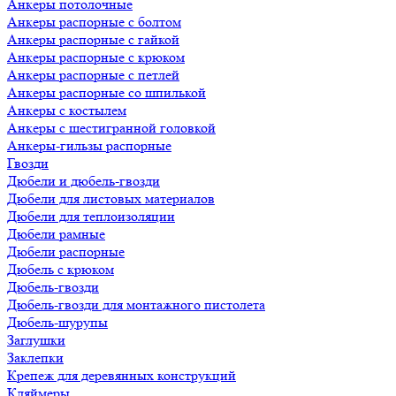
Анкеры потолочные
Анкеры распорные с болтом
Анкеры распорные с гайкой
Анкеры распорные с крюком
Анкеры распорные с петлей
Анкеры распорные со шпилькой
Анкеры с костылем
Анкеры с шестигранной головкой
Анкеры-гильзы распорные
Гвозди
Дюбели и дюбель-гвозди
Дюбели для листовых материалов
Дюбели для теплоизоляции
Дюбели рамные
Дюбели распорные
Дюбель с крюком
Дюбель-гвозди
Дюбель-гвозди для монтажного пистолета
Дюбель-шурупы
Заглушки
Заклепки
Крепеж для деревянных конструкций
Кляймеры