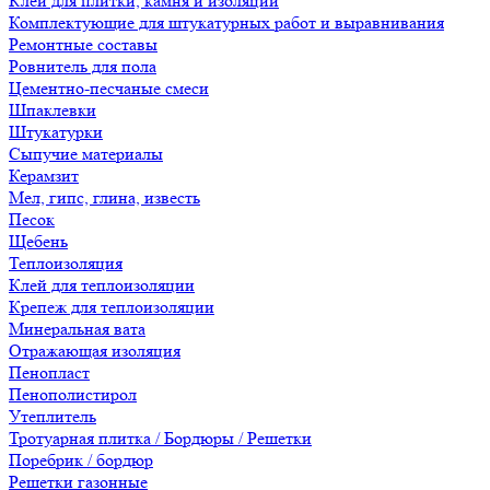
Клеи для плитки, камня и изоляции
Комплектующие для штукатурных работ и выравнивания
Ремонтные составы
Ровнитель для пола
Цементно-песчаные смеси
Шпаклевки
Штукатурки
Сыпучие материалы
Керамзит
Мел, гипс, глина, известь
Песок
Щебень
Теплоизоляция
Клей для теплоизоляции
Крепеж для теплоизоляции
Минеральная вата
Отражающая изоляция
Пенопласт
Пенополистирол
Утеплитель
Тротуарная плитка / Бордюры / Решетки
Поребрик / бордюр
Решетки газонные