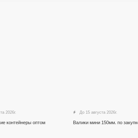
та 2026г.
До 15 августа 2026г.
кие контейнеры оптом
Валики мини 150мм. по закупк