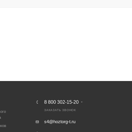
8 800 302-15-20
ЗАКАЗАТЬ ЗВОНОК
вого
а
s4@hoztorg-t.ru
иков