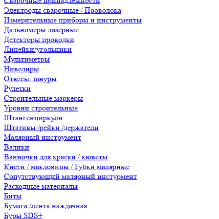
Сварочные принадлежности
Электроды сварочные / Проволока
Измерительные приборы и инструменты
Дальномеры лазерные
Детекторы проводки
Линейки/угольники
Мультиметры
Нивелиры
Отвесы, шнуры
Рулетки
Строительные маркеры
Уровни строительные
Штангенциркули
Штативы /рейки /держатели
Малярный инструмент
Валики
Ванночки для краски / кюветы
Кисти / макловицы / Губки малярные
Сопутствующий малярный инстурмент
Расходные материалы
Биты
Бумага /лента наждачная
Буры SDS+