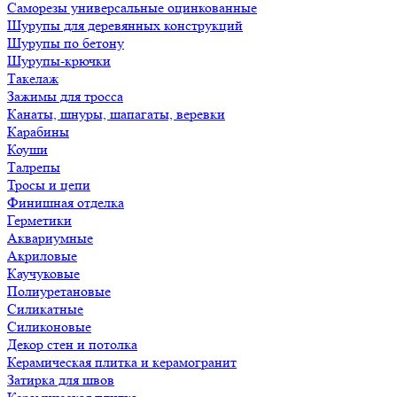
Саморезы универсальные оцинкованные
Шурупы для деревянных конструкций
Шурупы по бетону
Шурупы-крючки
Такелаж
Зажимы для тросса
Канаты, шнуры, шапагаты, веревки
Карабины
Коуши
Талрепы
Тросы и цепи
Финишная отделка
Герметики
Аквариумные
Акриловые
Каучуковые
Полиуретановые
Силикатные
Силиконовые
Декор стен и потолка
Керамическая плитка и керамогранит
Затирка для швов