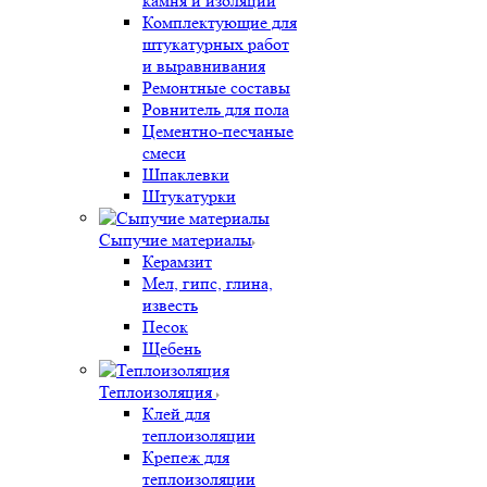
камня и изоляции
Комплектующие для
штукатурных работ
и выравнивания
Ремонтные составы
Ровнитель для пола
Цементно-песчаные
смеси
Шпаклевки
Штукатурки
Сыпучие материалы
Керамзит
Мел, гипс, глина,
известь
Песок
Щебень
Теплоизоляция
Клей для
теплоизоляции
Крепеж для
теплоизоляции