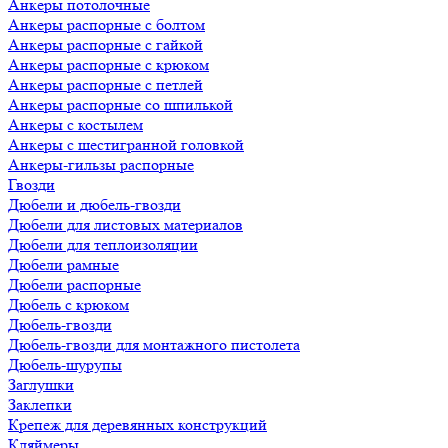
Анкеры потолочные
Анкеры распорные с болтом
Анкеры распорные с гайкой
Анкеры распорные с крюком
Анкеры распорные с петлей
Анкеры распорные со шпилькой
Анкеры с костылем
Анкеры с шестигранной головкой
Анкеры-гильзы распорные
Гвозди
Дюбели и дюбель-гвозди
Дюбели для листовых материалов
Дюбели для теплоизоляции
Дюбели рамные
Дюбели распорные
Дюбель с крюком
Дюбель-гвозди
Дюбель-гвозди для монтажного пистолета
Дюбель-шурупы
Заглушки
Заклепки
Крепеж для деревянных конструкций
Кляймеры