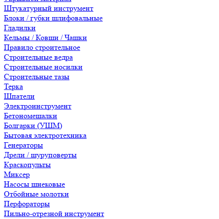
Штукатурный инструмент
Блоки / губки шлифовальные
Гладилки
Кельмы / Ковши / Чашки
Правило строительное
Строительные ведра
Строительные носилки
Строительные тазы
Терка
Шпатели
Электроинструмент
Бетономешалки
Болгарки (УШМ)
Бытовая электротехника
Генераторы
Дрели / шуруповерты
Краскопульты
Миксер
Насосы шнековые
Отбойные молотки
Перфораторы
Пильно-отрезной инструмент