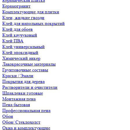
Керамическая плитка
Керамогранит
Комплектующие для плитки
Клеи, жидкие гвозди
Клей для напольных покрытий
Клей для обоев
Клей каучуковый
Клей ПВА
Клей универсальный
Клей эпоксидный
Химический анкер
Лакокрасочные материалы
Грунтовочные составы
Краски / Эмали
Покрытия для дерева
Растворители и очистители
Шпаклевки готовые
Монтажная пена
Пена бытовая
Профессиональная пена
Обои
Обои/ Стеклохолст
Окна и комплектующие