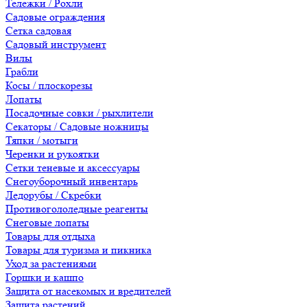
Тележки / Рохли
Садовые ограждения
Сетка садовая
Садовый инструмент
Вилы
Грабли
Косы / плоскорезы
Лопаты
Посадочные совки / рыхлители
Секаторы / Садовые ножницы
Тяпки / мотыги
Черенки и рукоятки
Сетки теневые и аксессуары
Снегоуборочный инвентарь
Ледорубы / Скребки
Противогололедные реагенты
Снеговые лопаты
Товары для отдыха
Товары для туризма и пикника
Уход за растениями
Горшки и кашпо
Защита от насекомых и вредителей
Защита растений