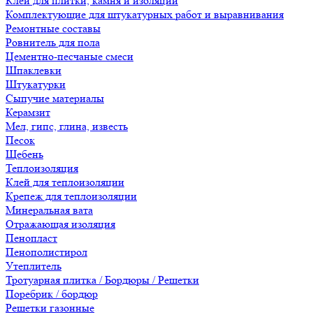
Клеи для плитки, камня и изоляции
Комплектующие для штукатурных работ и выравнивания
Ремонтные составы
Ровнитель для пола
Цементно-песчаные смеси
Шпаклевки
Штукатурки
Сыпучие материалы
Керамзит
Мел, гипс, глина, известь
Песок
Щебень
Теплоизоляция
Клей для теплоизоляции
Крепеж для теплоизоляции
Минеральная вата
Отражающая изоляция
Пенопласт
Пенополистирол
Утеплитель
Тротуарная плитка / Бордюры / Решетки
Поребрик / бордюр
Решетки газонные