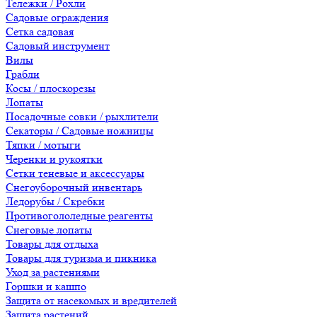
Тележки / Рохли
Садовые ограждения
Сетка садовая
Садовый инструмент
Вилы
Грабли
Косы / плоскорезы
Лопаты
Посадочные совки / рыхлители
Секаторы / Садовые ножницы
Тяпки / мотыги
Черенки и рукоятки
Сетки теневые и аксессуары
Снегоуборочный инвентарь
Ледорубы / Скребки
Противогололедные реагенты
Снеговые лопаты
Товары для отдыха
Товары для туризма и пикника
Уход за растениями
Горшки и кашпо
Защита от насекомых и вредителей
Защита растений