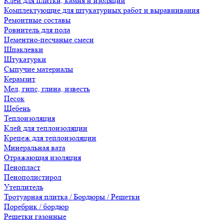
Клеи для плитки, камня и изоляции
Комплектующие для штукатурных работ и выравнивания
Ремонтные составы
Ровнитель для пола
Цементно-песчаные смеси
Шпаклевки
Штукатурки
Сыпучие материалы
Керамзит
Мел, гипс, глина, известь
Песок
Щебень
Теплоизоляция
Клей для теплоизоляции
Крепеж для теплоизоляции
Минеральная вата
Отражающая изоляция
Пенопласт
Пенополистирол
Утеплитель
Тротуарная плитка / Бордюры / Решетки
Поребрик / бордюр
Решетки газонные