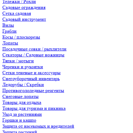
Тележки / Рохли
Садовые ограждения
Сетка садовая
Садовый инструмент
Вилы
Грабли
Косы / плоскорезы
Лопаты
Посадочные совки / рыхлители
Секаторы / Садовые ножницы
Тяпки / мотыги
Черенки и рукоятки
Сетки теневые и аксессуары
Снегоуборочный инвентарь
Ледорубы / Скребки
Противогололедные реагенты
Снеговые лопаты
Товары для отдыха
Товары для туризма и пикника
Уход за растениями
Горшки и кашпо
Защита от насекомых и вредителей
Защита растений