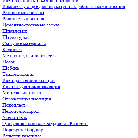
Клеи для плитки, камня и изоляции
Комплектующие для штукатурных работ и выравнивания
Ремонтные составы
Ровнитель для пола
Цементно-песчаные смеси
Шпаклевки
Штукатурки
Сыпучие материалы
Керамзит
Мел, гипс, глина, известь
Песок
Щебень
Теплоизоляция
Клей для теплоизоляции
Крепеж для теплоизоляции
Минеральная вата
Отражающая изоляция
Пенопласт
Пенополистирол
Утеплитель
Тротуарная плитка / Бордюры / Решетки
Поребрик / бордюр
Решетки газонные