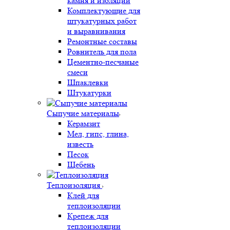
камня и изоляции
Комплектующие для
штукатурных работ
и выравнивания
Ремонтные составы
Ровнитель для пола
Цементно-песчаные
смеси
Шпаклевки
Штукатурки
Сыпучие материалы
Керамзит
Мел, гипс, глина,
известь
Песок
Щебень
Теплоизоляция
Клей для
теплоизоляции
Крепеж для
теплоизоляции