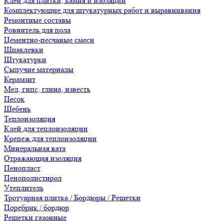
Клеи для плитки, камня и изоляции
Комплектующие для штукатурных работ и выравнивания
Ремонтные составы
Ровнитель для пола
Цементно-песчаные смеси
Шпаклевки
Штукатурки
Сыпучие материалы
Керамзит
Мел, гипс, глина, известь
Песок
Щебень
Теплоизоляция
Клей для теплоизоляции
Крепеж для теплоизоляции
Минеральная вата
Отражающая изоляция
Пенопласт
Пенополистирол
Утеплитель
Тротуарная плитка / Бордюры / Решетки
Поребрик / бордюр
Решетки газонные