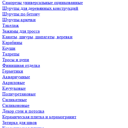
Саморезы универсальные оцинкованные
Шурупы для деревянных конструкций
Шурупы по бетону
Шурупы-крючки
Такелаж
Зажимы для тросса
Канаты, шнуры, шапагаты, веревки
Карабины
Коуши
Талрепы
Тросы и цепи
Финишная отделка
Герметики
Аквариумные
Акриловые
Каучуковые
Полиуретановые
Силикатные
Силиконовые
Декор стен и потолка
Керамическая плитка и керамогранит
Затирка для швов