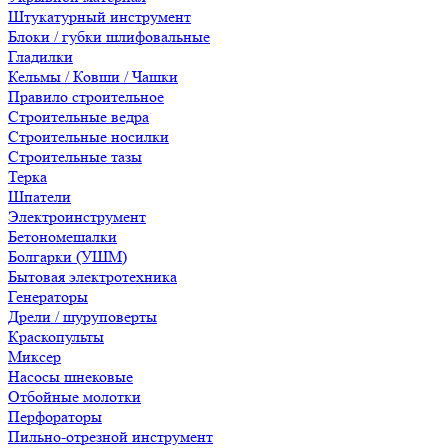
Штукатурный инструмент
Блоки / губки шлифовальные
Гладилки
Кельмы / Ковши / Чашки
Правило строительное
Строительные ведра
Строительные носилки
Строительные тазы
Терка
Шпатели
Электроинструмент
Бетономешалки
Болгарки (УШМ)
Бытовая электротехника
Генераторы
Дрели / шуруповерты
Краскопульты
Миксер
Насосы шнековые
Отбойные молотки
Перфораторы
Пильно-отрезной инструмент