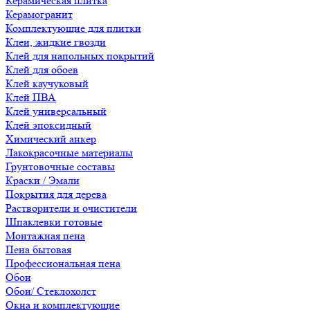
Керамическая плитка
Керамогранит
Комплектующие для плитки
Клеи, жидкие гвозди
Клей для напольных покрытий
Клей для обоев
Клей каучуковый
Клей ПВА
Клей универсальный
Клей эпоксидный
Химический анкер
Лакокрасочные материалы
Грунтовочные составы
Краски / Эмали
Покрытия для дерева
Растворители и очистители
Шпаклевки готовые
Монтажная пена
Пена бытовая
Профессиональная пена
Обои
Обои/ Стеклохолст
Окна и комплектующие