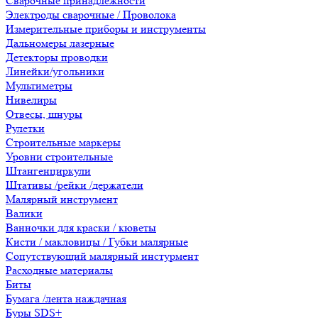
Сварочные принадлежности
Электроды сварочные / Проволока
Измерительные приборы и инструменты
Дальномеры лазерные
Детекторы проводки
Линейки/угольники
Мультиметры
Нивелиры
Отвесы, шнуры
Рулетки
Строительные маркеры
Уровни строительные
Штангенциркули
Штативы /рейки /держатели
Малярный инструмент
Валики
Ванночки для краски / кюветы
Кисти / макловицы / Губки малярные
Сопутствующий малярный инстурмент
Расходные материалы
Биты
Бумага /лента наждачная
Буры SDS+