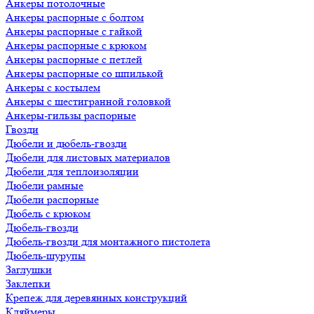
Анкеры потолочные
Анкеры распорные с болтом
Анкеры распорные с гайкой
Анкеры распорные с крюком
Анкеры распорные с петлей
Анкеры распорные со шпилькой
Анкеры с костылем
Анкеры с шестигранной головкой
Анкеры-гильзы распорные
Гвозди
Дюбели и дюбель-гвозди
Дюбели для листовых материалов
Дюбели для теплоизоляции
Дюбели рамные
Дюбели распорные
Дюбель с крюком
Дюбель-гвозди
Дюбель-гвозди для монтажного пистолета
Дюбель-шурупы
Заглушки
Заклепки
Крепеж для деревянных конструкций
Кляймеры