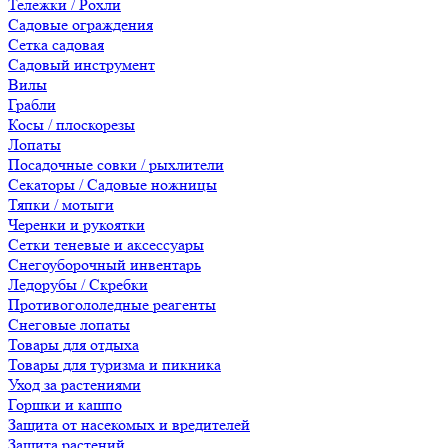
Тележки / Рохли
Садовые ограждения
Сетка садовая
Садовый инструмент
Вилы
Грабли
Косы / плоскорезы
Лопаты
Посадочные совки / рыхлители
Секаторы / Садовые ножницы
Тяпки / мотыги
Черенки и рукоятки
Сетки теневые и аксессуары
Снегоуборочный инвентарь
Ледорубы / Скребки
Противогололедные реагенты
Снеговые лопаты
Товары для отдыха
Товары для туризма и пикника
Уход за растениями
Горшки и кашпо
Защита от насекомых и вредителей
Защита растений