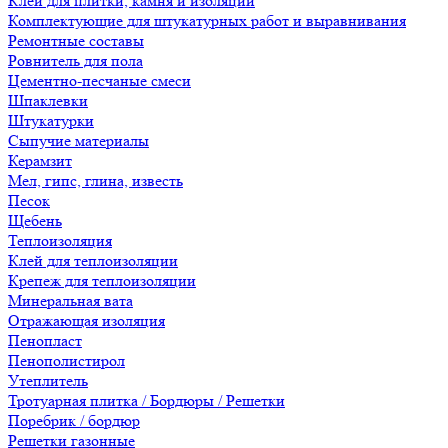
Клеи для плитки, камня и изоляции
Комплектующие для штукатурных работ и выравнивания
Ремонтные составы
Ровнитель для пола
Цементно-песчаные смеси
Шпаклевки
Штукатурки
Сыпучие материалы
Керамзит
Мел, гипс, глина, известь
Песок
Щебень
Теплоизоляция
Клей для теплоизоляции
Крепеж для теплоизоляции
Минеральная вата
Отражающая изоляция
Пенопласт
Пенополистирол
Утеплитель
Тротуарная плитка / Бордюры / Решетки
Поребрик / бордюр
Решетки газонные