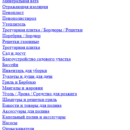
Минеральная вата
Отражающая изоляция
Пенопласт
Пенополистирол
Утеплитель
Тротуарная плитка / Бордюры / Решетки
Поребрик / бордюр
Решетки газонные
Тротуарная плитка
Сад и досуг
Благоустройство садового участка
Бассейн
Инвентарь для уборки
Туалеты и души для дачи
Гриль и Барбекю
Мангалы и жаровни
Уголь / Дрова / Средство для розжига
Шампуры и решетки-гриль
Емкости и товары для полива
Аксессуары для полива
Капельный полив и акссесуары
Насосы
Опрыскиватели