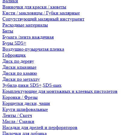
Валики
Ванночки для краски / кюветы
Кисти / макловицы / Губки малярные
Сопутствующий малярный инстурмент
Расходные материалы
Биты
Бумага /лента наждачная
Буры SDS+
Воздушно-пузырчатая пленка
Гофроящик
Диск по дереву
Диски алмазные
Диски по камню
Диски по металлу
Зубила,пики SDS+,SDS-max
Комплектующие для монтажных и клеевых пистолетов
Коронки / Фрезы
Корщетки диски, чаши
Круги шлифовальные
Ленты / Скотч
Масла / Смазки
Насадки для дрелей и перфораторов
Пилочки для лобзика