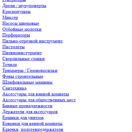
Дрели / шуруповерты
Краскопульты
Миксер
Насосы шнековые
Отбойные молотки
Перфораторы
Пильно-отрезной инструмент
Пистолеты
Пневноинстурмент
Сверлильные станки
Точила
Триммеры / Газонокосилки
Фены строительные
Шлифовальные машины
Сантехника
Аксессуары для ванной комнаты
Аксессуары для общественных мест
Банные пренадлежности
Держатели для аксессуаров
Ёршики для унитаза
Коврики для ванной комнаты
Крючки, полотенцедержатели