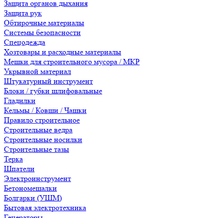
Защита органов дыхания
Защита рук
Обтирочные материалы
Системы безопасности
Спецодежда
Хозтовары и расходные материалы
Мешки для строительного мусора / МКР
Укрывной материал
Штукатурный инструмент
Блоки / губки шлифовальные
Гладилки
Кельмы / Ковши / Чашки
Правило строительное
Строительные ведра
Строительные носилки
Строительные тазы
Терка
Шпатели
Электроинструмент
Бетономешалки
Болгарки (УШМ)
Бытовая электротехника
Генераторы