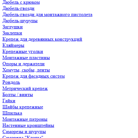
Дюбель с крюком
Дюбель-гвозди
Дюбель-гвозди для монтажного пистолета
Дюбель-шурупы
Заглушки
Заклепки
Крепеж для деревянных конструкций
Кляймеры
Крепежные уголки
Монтажные пластины
Опоры и держатели
Хомуты, скобы, ленты
Крепеж для фасадных систем
Рондоль
Метрический крепеж
Болты / винты
Гайки
Шайбы крепежные
Шпилька
Монтажные патроны
Настенные кронштейны
Саморезы и шурупы
Саморезы "Клопы"