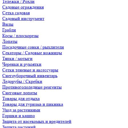
Тележки / Рохли
Садовые ограждения
Сетка садовая
Садовый инструмент
Вилы
Грабли
Косы / плоскорезы
Лопаты
Посадочные совки / рыхлители
Секаторы / Садовые ножницы
Тяпки / мотыги
Черенки и рукоятки
Сетки теневые и аксессуары
Снегоуборочный инвентарь
Ледорубы / Скребки
Противогололедные реагенты
Снеговые лопаты
Товары для отдыха
Товары для туризма и пикника
Уход за растениями
Горшки и кашпо
Защита от насекомых и вредителей
Защита растений