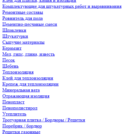
Клеи для плитки, камня и изоляции
Комплектующие для штукатурных работ и выравнивания
Ремонтные составы
Ровнитель для пола
Цементно-песчаные смеси
Шпаклевки
Штукатурки
Сыпучие материалы
Керамзит
Мел, гипс, глина, известь
Песок
Щебень
Теплоизоляция
Клей для теплоизоляции
Крепеж для теплоизоляции
Минеральная вата
Отражающая изоляция
Пенопласт
Пенополистирол
Утеплитель
Тротуарная плитка / Бордюры / Решетки
Поребрик / бордюр
Решетки газонные