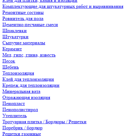
Клеи для плитки, камня и изоляции
Комплектующие для штукатурных работ и выравнивания
Ремонтные составы
Ровнитель для пола
Цементно-песчаные смеси
Шпаклевки
Штукатурки
Сыпучие материалы
Керамзит
Мел, гипс, глина, известь
Песок
Щебень
Теплоизоляция
Клей для теплоизоляции
Крепеж для теплоизоляции
Минеральная вата
Отражающая изоляция
Пенопласт
Пенополистирол
Утеплитель
Тротуарная плитка / Бордюры / Решетки
Поребрик / бордюр
Решетки газонные