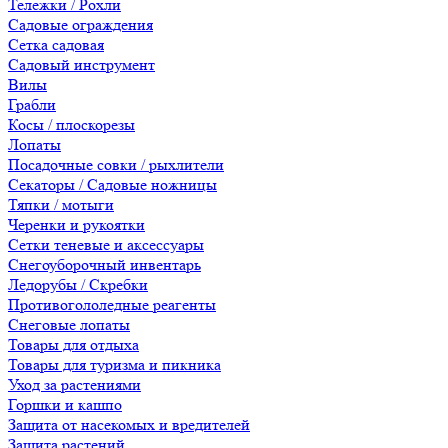
Тележки / Рохли
Садовые ограждения
Сетка садовая
Садовый инструмент
Вилы
Грабли
Косы / плоскорезы
Лопаты
Посадочные совки / рыхлители
Секаторы / Садовые ножницы
Тяпки / мотыги
Черенки и рукоятки
Сетки теневые и аксессуары
Снегоуборочный инвентарь
Ледорубы / Скребки
Противогололедные реагенты
Снеговые лопаты
Товары для отдыха
Товары для туризма и пикника
Уход за растениями
Горшки и кашпо
Защита от насекомых и вредителей
Защита растений