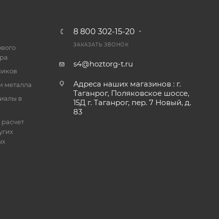
8 800 302-15-20
ЗАКАЗАТЬ ЗВОНОК
ового
ра
s4@hoztorg-t.ru
чиков
Адреса наших магазинов : г.
и металла
Таганрог, Поляковское шоссе,
иалы в
15Д г. Таганрог, пер. 7 Новый, д.
83
 расчет
угих
ых