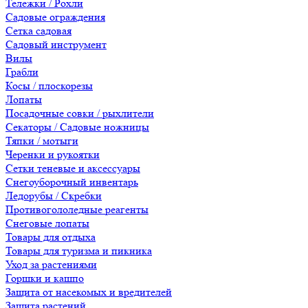
Тележки / Рохли
Садовые ограждения
Сетка садовая
Садовый инструмент
Вилы
Грабли
Косы / плоскорезы
Лопаты
Посадочные совки / рыхлители
Секаторы / Садовые ножницы
Тяпки / мотыги
Черенки и рукоятки
Сетки теневые и аксессуары
Снегоуборочный инвентарь
Ледорубы / Скребки
Противогололедные реагенты
Снеговые лопаты
Товары для отдыха
Товары для туризма и пикника
Уход за растениями
Горшки и кашпо
Защита от насекомых и вредителей
Защита растений