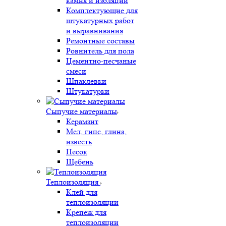
камня и изоляции
Комплектующие для
штукатурных работ
и выравнивания
Ремонтные составы
Ровнитель для пола
Цементно-песчаные
смеси
Шпаклевки
Штукатурки
Сыпучие материалы
Керамзит
Мел, гипс, глина,
известь
Песок
Щебень
Теплоизоляция
Клей для
теплоизоляции
Крепеж для
теплоизоляции