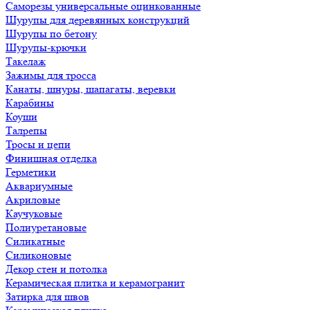
Саморезы универсальные оцинкованные
Шурупы для деревянных конструкций
Шурупы по бетону
Шурупы-крючки
Такелаж
Зажимы для тросса
Канаты, шнуры, шапагаты, веревки
Карабины
Коуши
Талрепы
Тросы и цепи
Финишная отделка
Герметики
Аквариумные
Акриловые
Каучуковые
Полиуретановые
Силикатные
Силиконовые
Декор стен и потолка
Керамическая плитка и керамогранит
Затирка для швов