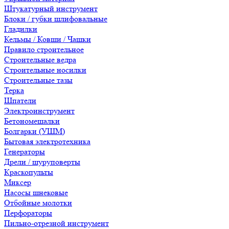
Штукатурный инструмент
Блоки / губки шлифовальные
Гладилки
Кельмы / Ковши / Чашки
Правило строительное
Строительные ведра
Строительные носилки
Строительные тазы
Терка
Шпатели
Электроинструмент
Бетономешалки
Болгарки (УШМ)
Бытовая электротехника
Генераторы
Дрели / шуруповерты
Краскопульты
Миксер
Насосы шнековые
Отбойные молотки
Перфораторы
Пильно-отрезной инструмент