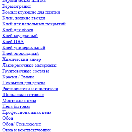
Керамическая плитка
Керамогранит
Комплектующие для плитки
Клеи, жидкие гвозди
Клей для напольных покрытий
Клей для обоев
Клей каучуковый
Клей ПВА
Клей универсальный
Клей эпоксидный
Химический анкер
Лакокрасочные материалы
Грунтовочные составы
Краски / Эмали
Покрытия для дерева
Растворители и очистители
Шпаклевки готовые
Монтажная пена
Пена бытовая
Профессиональная пена
Обои
Обои/ Стеклохолст
Окна и комплектующие