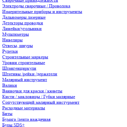
Сварочные принадлежности
Электроды сварочные / Проволока
Измерительные приборы и инструменты
Дальномеры лазерные
Детекторы проводки
Линейки/угольники
Мультиметры
Нивелиры
Отвесы, шнуры
Рулетки
Строительные маркеры
Уровни строительные
Штангенциркули
Штативы /рейки /держатели
Малярный инструмент
Валики
Ванночки для краски / кюветы
Кисти / макловицы / Губки малярные
Сопутствующий малярный инстурмент
Расходные материалы
Биты
Бумага /лента наждачная
Буры SDS+