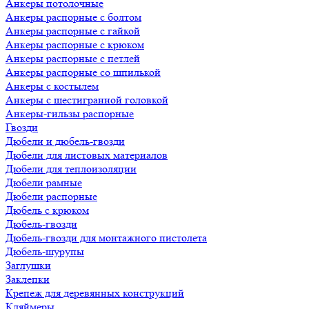
Анкеры потолочные
Анкеры распорные с болтом
Анкеры распорные с гайкой
Анкеры распорные с крюком
Анкеры распорные с петлей
Анкеры распорные со шпилькой
Анкеры с костылем
Анкеры с шестигранной головкой
Анкеры-гильзы распорные
Гвозди
Дюбели и дюбель-гвозди
Дюбели для листовых материалов
Дюбели для теплоизоляции
Дюбели рамные
Дюбели распорные
Дюбель с крюком
Дюбель-гвозди
Дюбель-гвозди для монтажного пистолета
Дюбель-шурупы
Заглушки
Заклепки
Крепеж для деревянных конструкций
Кляймеры