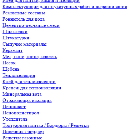
Клеи для плитки, камня и изоляции
Комплектующие для штукатурных работ и выравнивания
Ремонтные составы
Ровнитель для пола
Цементно-песчаные смеси
Шпаклевки
Штукатурки
Сыпучие материалы
Керамзит
Мел, гипс, глина, известь
Песок
Щебень
Теплоизоляция
Клей для теплоизоляции
Крепеж для теплоизоляции
Минеральная вата
Отражающая изоляция
Пенопласт
Пенополистирол
Утеплитель
Тротуарная плитка / Бордюры / Решетки
Поребрик / бордюр
Решетки газонные