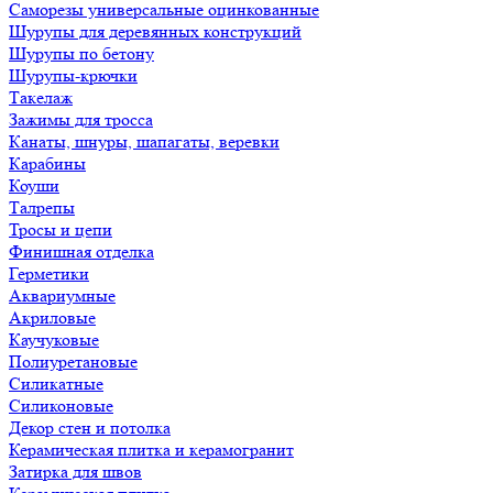
Саморезы универсальные оцинкованные
Шурупы для деревянных конструкций
Шурупы по бетону
Шурупы-крючки
Такелаж
Зажимы для тросса
Канаты, шнуры, шапагаты, веревки
Карабины
Коуши
Талрепы
Тросы и цепи
Финишная отделка
Герметики
Аквариумные
Акриловые
Каучуковые
Полиуретановые
Силикатные
Силиконовые
Декор стен и потолка
Керамическая плитка и керамогранит
Затирка для швов