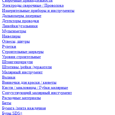
Сварочные принадлежности
Электроды сварочные / Проволока
Измерительные приборы и инструменты
Дальномеры лазерные
Детекторы проводки
Линейки/угольники
Мультиметры
Нивелиры
Отвесы, шнуры
Рулетки
Строительные маркеры
Уровни строительные
Штангенциркули
Штативы /рейки /держатели
Малярный инструмент
Валики
Ванночки для краски / кюветы
Кисти / макловицы / Губки малярные
Сопутствующий малярный инстурмент
Расходные материалы
Биты
Бумага /лента наждачная
Буры SDS+