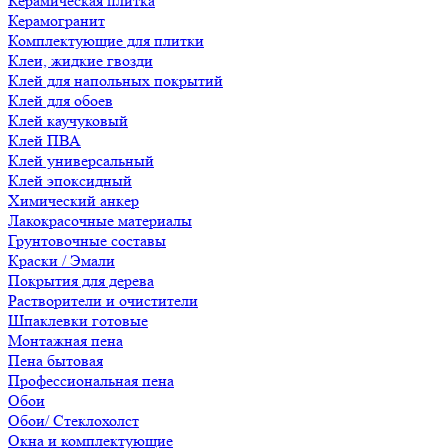
Керамическая плитка
Керамогранит
Комплектующие для плитки
Клеи, жидкие гвозди
Клей для напольных покрытий
Клей для обоев
Клей каучуковый
Клей ПВА
Клей универсальный
Клей эпоксидный
Химический анкер
Лакокрасочные материалы
Грунтовочные составы
Краски / Эмали
Покрытия для дерева
Растворители и очистители
Шпаклевки готовые
Монтажная пена
Пена бытовая
Профессиональная пена
Обои
Обои/ Стеклохолст
Окна и комплектующие