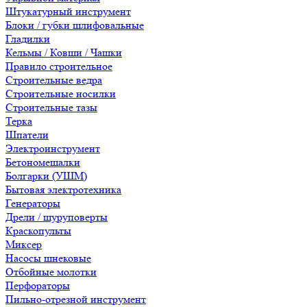
Штукатурный инструмент
Блоки / губки шлифовальные
Гладилки
Кельмы / Ковши / Чашки
Правило строительное
Строительные ведра
Строительные носилки
Строительные тазы
Терка
Шпатели
Электроинструмент
Бетономешалки
Болгарки (УШМ)
Бытовая электротехника
Генераторы
Дрели / шуруповерты
Краскопульты
Миксер
Насосы шнековые
Отбойные молотки
Перфораторы
Пильно-отрезной инструмент