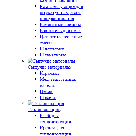
камня и изоляции
Комплектующие для
штукатурных работ
и выравнивания
Ремонтные составы
Ровнитель для пола
Цементно-песчаные
смеси
Шпаклевки
Штукатурки
Сыпучие материалы
Керамзит
Мел, гипс, глина,
известь
Песок
Щебень
Теплоизоляция
Клей для
теплоизоляции
Крепеж для
теплоизоляции