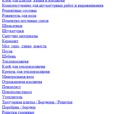
Клеи для плитки, камня и изоляции
Комплектующие для штукатурных работ и выравнивания
Ремонтные составы
Ровнитель для пола
Цементно-песчаные смеси
Шпаклевки
Штукатурки
Сыпучие материалы
Керамзит
Мел, гипс, глина, известь
Песок
Щебень
Теплоизоляция
Клей для теплоизоляции
Крепеж для теплоизоляции
Минеральная вата
Отражающая изоляция
Пенопласт
Пенополистирол
Утеплитель
Тротуарная плитка / Бордюры / Решетки
Поребрик / бордюр
Решетки газонные