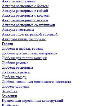
Анкеры потолочные
Анкеры распорные с болтом
Анкеры распорные с гайкой
Анкеры распорные с крюком
Анкеры распорные с петлей
Анкеры распорные со шпилькой
Анкеры с костылем
Анкеры с шестигранной головкой
Анкеры-гильзы распорные
Гвозди
Дюбели и дюбель-гвозди
Дюбели для листовых материалов
Дюбели для теплоизоляции
Дюбели рамные
Дюбели распорные
Дюбель с крюком
Дюбель-гвозди
Дюбель-гвозди для монтажного пистолета
Дюбель-шурупы
Заглушки
Заклепки
Крепеж для деревянных конструкций
Кляймеры