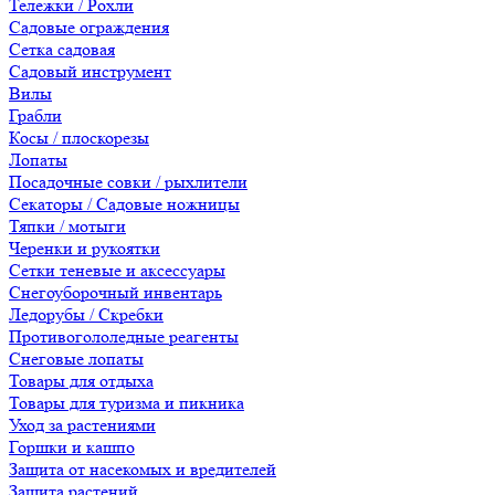
Тележки / Рохли
Садовые ограждения
Сетка садовая
Садовый инструмент
Вилы
Грабли
Косы / плоскорезы
Лопаты
Посадочные совки / рыхлители
Секаторы / Садовые ножницы
Тяпки / мотыги
Черенки и рукоятки
Сетки теневые и аксессуары
Снегоуборочный инвентарь
Ледорубы / Скребки
Противогололедные реагенты
Снеговые лопаты
Товары для отдыха
Товары для туризма и пикника
Уход за растениями
Горшки и кашпо
Защита от насекомых и вредителей
Защита растений