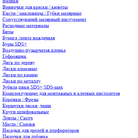
Валики
Ванночки для краски / кюветы
Кисти / макловицы / Губки малярные
Сопутствующий малярный инстурмент
Расходные материалы
Биты
Бумага /лента наждачная
Буры SDS+
Воздушно-пузырчатая пленка
Гофроящик
Диск по дереву
Диски алмазные
Диски по камню
Диски по металлу
Зубила,пики SDS+,SDS-max
Комплектующие для монтажных и клеевых пистолетов
Коронки / Фрезы
Корщетки диски, чаши
Круги шлифовальные
Ленты / Скотч
Масла / Смазки
Насадки для дрелей и перфораторов
Пилочки для лобзика