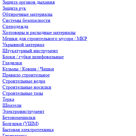
Защита органов дыхания
Защита рук
Обтирочные материалы
Системы безопасности
Спецодежда
Хозтовары и расходные материалы
Мешки для строительного мусора / МКР
Укрывной материал
Штукатурный инструмент
Блоки / губки шлифовальные
Гладилки
Кельмы / Ковши / Чашки
Правило строительное
Строительные ведра
Строительные носилки
Строительные тазы
Терка
Шпатели
Электроинструмент
Бетономешалки
Болгарки (УШМ)
Бытовая электротехника
Генераторы