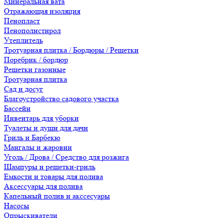
Минеральная вата
Отражающая изоляция
Пенопласт
Пенополистирол
Утеплитель
Тротуарная плитка / Бордюры / Решетки
Поребрик / бордюр
Решетки газонные
Тротуарная плитка
Сад и досуг
Благоустройство садового участка
Бассейн
Инвентарь для уборки
Туалеты и души для дачи
Гриль и Барбекю
Мангалы и жаровни
Уголь / Дрова / Средство для розжига
Шампуры и решетки-гриль
Емкости и товары для полива
Аксессуары для полива
Капельный полив и акссесуары
Насосы
Опрыскиватели