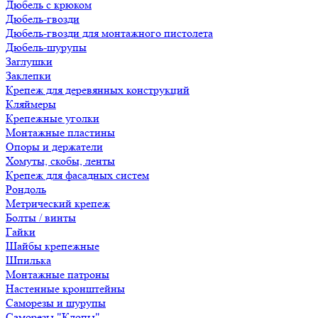
Дюбель с крюком
Дюбель-гвозди
Дюбель-гвозди для монтажного пистолета
Дюбель-шурупы
Заглушки
Заклепки
Крепеж для деревянных конструкций
Кляймеры
Крепежные уголки
Монтажные пластины
Опоры и держатели
Хомуты, скобы, ленты
Крепеж для фасадных систем
Рондоль
Метрический крепеж
Болты / винты
Гайки
Шайбы крепежные
Шпилька
Монтажные патроны
Настенные кронштейны
Саморезы и шурупы
Саморезы "Клопы"