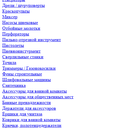
Дрели / шуруповерты
Краскопульты
Миксер
Насосы шнековые
Отбойные молотки
Перфораторы
Пильно-отрезной инструмент
Пистолеты
Пневноинстурмент
Сверлильные станки
Точила
Триммеры / Газонокосилки
Фены строительные
Шлифовальные машины
Сантехника
Аксессуары для ванной комнаты
Аксессуары для общественных мест
Банные пренадлежности
Держатели для аксессуаров
Ёршики для унитаза
Коврики для ванной комнаты
Крючки, полотенцедержатели