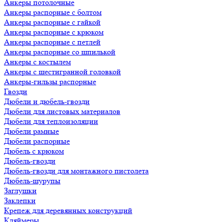
Анкеры потолочные
Анкеры распорные с болтом
Анкеры распорные с гайкой
Анкеры распорные с крюком
Анкеры распорные с петлей
Анкеры распорные со шпилькой
Анкеры с костылем
Анкеры с шестигранной головкой
Анкеры-гильзы распорные
Гвозди
Дюбели и дюбель-гвозди
Дюбели для листовых материалов
Дюбели для теплоизоляции
Дюбели рамные
Дюбели распорные
Дюбель с крюком
Дюбель-гвозди
Дюбель-гвозди для монтажного пистолета
Дюбель-шурупы
Заглушки
Заклепки
Крепеж для деревянных конструкций
Кляймеры