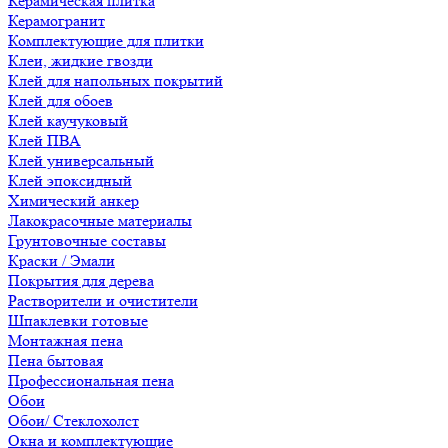
Керамическая плитка
Керамогранит
Комплектующие для плитки
Клеи, жидкие гвозди
Клей для напольных покрытий
Клей для обоев
Клей каучуковый
Клей ПВА
Клей универсальный
Клей эпоксидный
Химический анкер
Лакокрасочные материалы
Грунтовочные составы
Краски / Эмали
Покрытия для дерева
Растворители и очистители
Шпаклевки готовые
Монтажная пена
Пена бытовая
Профессиональная пена
Обои
Обои/ Стеклохолст
Окна и комплектующие