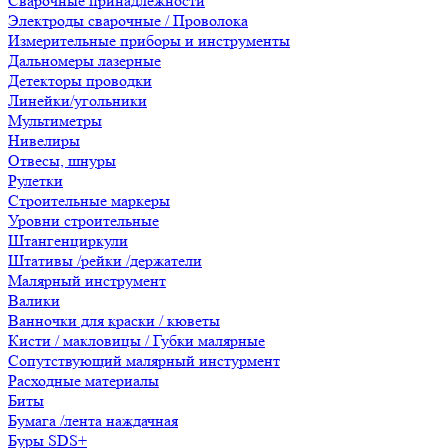
Сварочные принадлежности
Электроды сварочные / Проволока
Измерительные приборы и инструменты
Дальномеры лазерные
Детекторы проводки
Линейки/угольники
Мультиметры
Нивелиры
Отвесы, шнуры
Рулетки
Строительные маркеры
Уровни строительные
Штангенциркули
Штативы /рейки /держатели
Малярный инструмент
Валики
Ванночки для краски / кюветы
Кисти / макловицы / Губки малярные
Сопутствующий малярный инстурмент
Расходные материалы
Биты
Бумага /лента наждачная
Буры SDS+