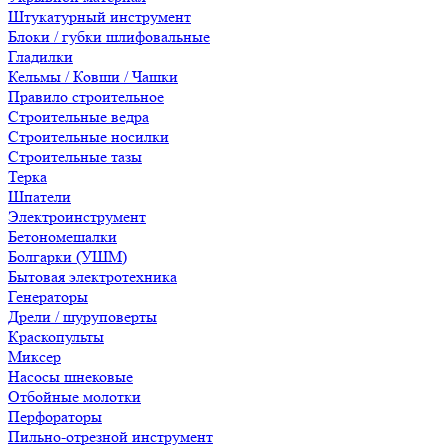
Штукатурный инструмент
Блоки / губки шлифовальные
Гладилки
Кельмы / Ковши / Чашки
Правило строительное
Строительные ведра
Строительные носилки
Строительные тазы
Терка
Шпатели
Электроинструмент
Бетономешалки
Болгарки (УШМ)
Бытовая электротехника
Генераторы
Дрели / шуруповерты
Краскопульты
Миксер
Насосы шнековые
Отбойные молотки
Перфораторы
Пильно-отрезной инструмент