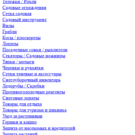
Тележки / Рохли
Садовые ограждения
Сетка садовая
Садовый инструмент
Вилы
Грабли
Косы / плоскорезы
Лопаты
Посадочные совки / рыхлители
Секаторы / Садовые ножницы
Тяпки / мотыги
Черенки и рукоятки
Сетки теневые и аксессуары
Снегоуборочный инвентарь
Ледорубы / Скребки
Противогололедные реагенты
Снеговые лопаты
Товары для отдыха
Товары для туризма и пикника
Уход за растениями
Горшки и кашпо
Защита от насекомых и вредителей
Защита растений