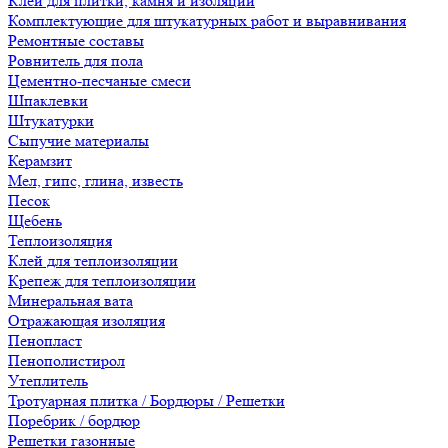
Клеи для плитки, камня и изоляции
Комплектующие для штукатурных работ и выравнивания
Ремонтные составы
Ровнитель для пола
Цементно-песчаные смеси
Шпаклевки
Штукатурки
Сыпучие материалы
Керамзит
Мел, гипс, глина, известь
Песок
Щебень
Теплоизоляция
Клей для теплоизоляции
Крепеж для теплоизоляции
Минеральная вата
Отражающая изоляция
Пенопласт
Пенополистирол
Утеплитель
Тротуарная плитка / Бордюры / Решетки
Поребрик / бордюр
Решетки газонные