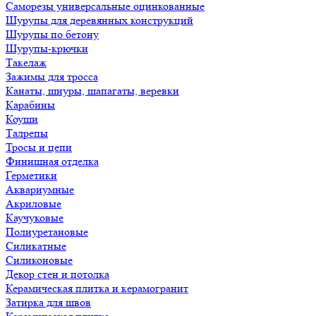
Саморезы универсальные оцинкованные
Шурупы для деревянных конструкций
Шурупы по бетону
Шурупы-крючки
Такелаж
Зажимы для тросса
Канаты, шнуры, шапагаты, веревки
Карабины
Коуши
Талрепы
Тросы и цепи
Финишная отделка
Герметики
Аквариумные
Акриловые
Каучуковые
Полиуретановые
Силикатные
Силиконовые
Декор стен и потолка
Керамическая плитка и керамогранит
Затирка для швов