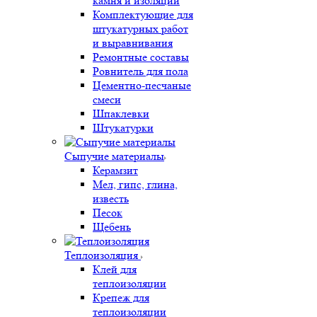
камня и изоляции
Комплектующие для
штукатурных работ
и выравнивания
Ремонтные составы
Ровнитель для пола
Цементно-песчаные
смеси
Шпаклевки
Штукатурки
Сыпучие материалы
Керамзит
Мел, гипс, глина,
известь
Песок
Щебень
Теплоизоляция
Клей для
теплоизоляции
Крепеж для
теплоизоляции