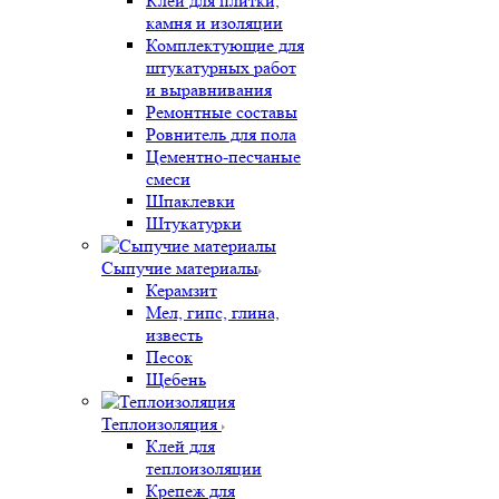
Клеи для плитки,
камня и изоляции
Комплектующие для
штукатурных работ
и выравнивания
Ремонтные составы
Ровнитель для пола
Цементно-песчаные
смеси
Шпаклевки
Штукатурки
Сыпучие материалы
Керамзит
Мел, гипс, глина,
известь
Песок
Щебень
Теплоизоляция
Клей для
теплоизоляции
Крепеж для