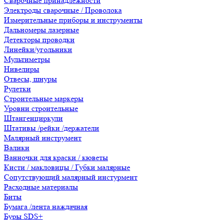
Сварочные принадлежности
Электроды сварочные / Проволока
Измерительные приборы и инструменты
Дальномеры лазерные
Детекторы проводки
Линейки/угольники
Мультиметры
Нивелиры
Отвесы, шнуры
Рулетки
Строительные маркеры
Уровни строительные
Штангенциркули
Штативы /рейки /держатели
Малярный инструмент
Валики
Ванночки для краски / кюветы
Кисти / макловицы / Губки малярные
Сопутствующий малярный инстурмент
Расходные материалы
Биты
Бумага /лента наждачная
Буры SDS+