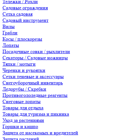
Тележки / Рохли
Садовые ограждения
Сетка садовая
Садовый инструмент
Вилы
Грабли
Косы / плоскорезы
Лопаты
Посадочные совки / рыхлители
Секаторы / Садовые ножницы
Тяпки / мотыги
Черенки и рукоятки
Сетки теневые и аксессуары
Снегоуборочный инвентарь
Ледорубы / Скребки
Противогололедные реагенты
Снеговые лопаты
Товары для отдыха
Товары для туризма и пикника
Уход за растениями
Горшки и кашпо
Защита от насекомых и вредителей
Защита растений