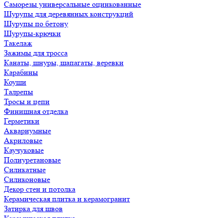
Саморезы универсальные оцинкованные
Шурупы для деревянных конструкций
Шурупы по бетону
Шурупы-крючки
Такелаж
Зажимы для тросса
Канаты, шнуры, шапагаты, веревки
Карабины
Коуши
Талрепы
Тросы и цепи
Финишная отделка
Герметики
Аквариумные
Акриловые
Каучуковые
Полиуретановые
Силикатные
Силиконовые
Декор стен и потолка
Керамическая плитка и керамогранит
Затирка для швов