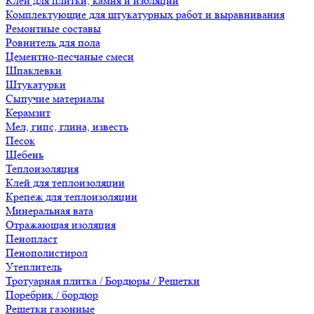
Клеи для плитки, камня и изоляции
Комплектующие для штукатурных работ и выравнивания
Ремонтные составы
Ровнитель для пола
Цементно-песчаные смеси
Шпаклевки
Штукатурки
Сыпучие материалы
Керамзит
Мел, гипс, глина, известь
Песок
Щебень
Теплоизоляция
Клей для теплоизоляции
Крепеж для теплоизоляции
Минеральная вата
Отражающая изоляция
Пенопласт
Пенополистирол
Утеплитель
Тротуарная плитка / Бордюры / Решетки
Поребрик / бордюр
Решетки газонные