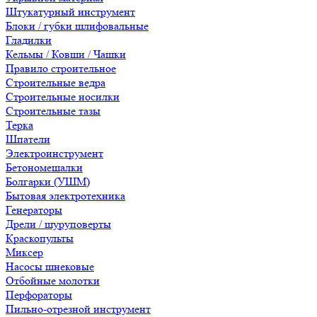
Штукатурный инструмент
Блоки / губки шлифовальные
Гладилки
Кельмы / Ковши / Чашки
Правило строительное
Строительные ведра
Строительные носилки
Строительные тазы
Терка
Шпатели
Электроинструмент
Бетономешалки
Болгарки (УШМ)
Бытовая электротехника
Генераторы
Дрели / шуруповерты
Краскопульты
Миксер
Насосы шнековые
Отбойные молотки
Перфораторы
Пильно-отрезной инструмент