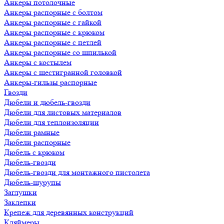
Анкеры потолочные
Анкеры распорные с болтом
Анкеры распорные с гайкой
Анкеры распорные с крюком
Анкеры распорные с петлей
Анкеры распорные со шпилькой
Анкеры с костылем
Анкеры с шестигранной головкой
Анкеры-гильзы распорные
Гвозди
Дюбели и дюбель-гвозди
Дюбели для листовых материалов
Дюбели для теплоизоляции
Дюбели рамные
Дюбели распорные
Дюбель с крюком
Дюбель-гвозди
Дюбель-гвозди для монтажного пистолета
Дюбель-шурупы
Заглушки
Заклепки
Крепеж для деревянных конструкций
Кляймеры