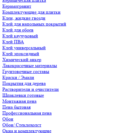
Керамическая плитка
Керамогранит
Комплектующие для плитки
Клеи, жидкие гвозди
Клей для напольных покрытий
Клей для обоев
Клей каучуковый
Клей ПВА
Клей универсальный
Клей эпоксидный
Химический анкер
Лакокрасочные материалы
Грунтовочные составы
Краски / Эмали
Покрытия для дерева
Растворители и очистители
Шпаклевки готовые
Монтажная пена
Пена бытовая
Профессиональная пена
Обои
Обои/ Стеклохолст
Окна и комплектующие