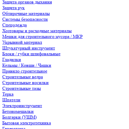
Защита органов дыхания
Защита рук
Обтирочные материалы
Системы безопасности
Спецодежда
Хозтовары и расходные материалы
Мешки для строительного мусора / МКР
Укрывной материал
Штукатурный инструмент
Блоки / губки шлифовальные
Гладилки
Кельмы / Ковши / Чашки
Правило строительное
Строительные ведра
Строительные носилки
Строительные тазы
Терка
Шпатели
Электроинструмент
Бетономешалки
Болгарки (УШМ)
Бытовая электротехника
Генераторы