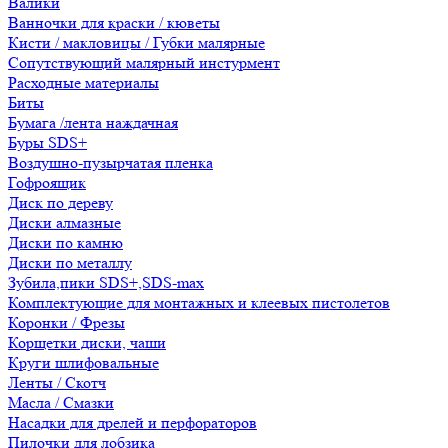
Валики
Ванночки для краски / кюветы
Кисти / макловицы / Губки малярные
Сопутствующий малярный инстурмент
Расходные материалы
Биты
Бумага /лента наждачная
Буры SDS+
Воздушно-пузырчатая пленка
Гофроящик
Диск по дереву
Диски алмазные
Диски по камню
Диски по металлу
Зубила,пики SDS+,SDS-max
Комплектующие для монтажных и клеевых пистолетов
Коронки / Фрезы
Корщетки диски, чаши
Круги шлифовальные
Ленты / Скотч
Масла / Смазки
Насадки для дрелей и перфораторов
Пилочки для лобзика