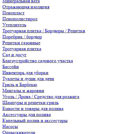
Минеральная вата
Отражающая изоляция
Пенопласт
Пенополистирол
Утеплитель
Тротуарная плитка / Бордюры / Решетки
Поребрик / бордюр
Решетки газонные
Тротуарная плитка
Сад и досуг
Благоустройство садового участка
Бассейн
Инвентарь для уборки
Туалеты и души для дачи
Гриль и Барбекю
Мангалы и жаровни
Уголь / Дрова / Средство для розжига
Шампуры и решетки-гриль
Емкости и товары для полива
Аксессуары для полива
Капельный полив и акссесуары
Насосы
Опрыскиватели