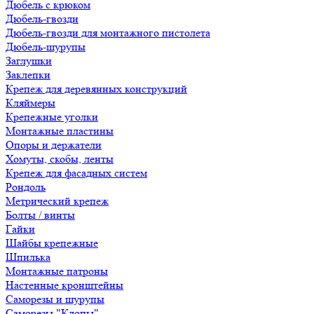
Дюбель с крюком
Дюбель-гвозди
Дюбель-гвозди для монтажного пистолета
Дюбель-шурупы
Заглушки
Заклепки
Крепеж для деревянных конструкций
Кляймеры
Крепежные уголки
Монтажные пластины
Опоры и держатели
Хомуты, скобы, ленты
Крепеж для фасадных систем
Рондоль
Метрический крепеж
Болты / винты
Гайки
Шайбы крепежные
Шпилька
Монтажные патроны
Настенные кронштейны
Саморезы и шурупы
Саморезы "Клопы"