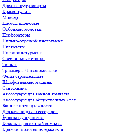
Дрели / шуруповерты
Краскопульты
Миксер
Насосы шнековые
Отбойные молотки
Перфораторы
Пильно-отрезной инструмент
Пистолеты
Пневноинстурмент
Сверлильные станки
Точила
Триммеры / Газонокосилки
Фены строительные
Шлифовальные машины
Сантехника
Аксессуары для ванной комнаты
Аксессуары для общественных мест
Банные пренадлежности
Держатели для аксессуаров
Ёршики для унитаза
Коврики для ванной комнаты
Крючки, полотенцедержатели