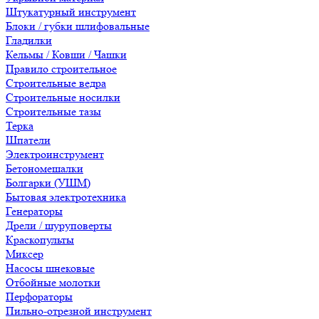
Штукатурный инструмент
Блоки / губки шлифовальные
Гладилки
Кельмы / Ковши / Чашки
Правило строительное
Строительные ведра
Строительные носилки
Строительные тазы
Терка
Шпатели
Электроинструмент
Бетономешалки
Болгарки (УШМ)
Бытовая электротехника
Генераторы
Дрели / шуруповерты
Краскопульты
Миксер
Насосы шнековые
Отбойные молотки
Перфораторы
Пильно-отрезной инструмент