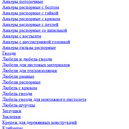
Анкеры потолочные
Анкеры распорные с болтом
Анкеры распорные с гайкой
Анкеры распорные с крюком
Анкеры распорные с петлей
Анкеры распорные со шпилькой
Анкеры с костылем
Анкеры с шестигранной головкой
Анкеры-гильзы распорные
Гвозди
Дюбели и дюбель-гвозди
Дюбели для листовых материалов
Дюбели для теплоизоляции
Дюбели рамные
Дюбели распорные
Дюбель с крюком
Дюбель-гвозди
Дюбель-гвозди для монтажного пистолета
Дюбель-шурупы
Заглушки
Заклепки
Крепеж для деревянных конструкций
Кляймеры