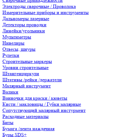
Сварочные принадлежности
Электроды сварочные / Проволока
Измерительные приборы и инструменты
Дальномеры лазерные
Детекторы проводки
Линейки/угольники
Мультиметры
Нивелиры
Отвесы, шнуры
Рулетки
Строительные маркеры
Уровни строительные
Штангенциркули
Штативы /рейки /держатели
Малярный инструмент
Валики
Ванночки для краски / кюветы
Кисти / макловицы / Губки малярные
Сопутствующий малярный инстурмент
Расходные материалы
Биты
Бумага /лента наждачная
Буры SDS+