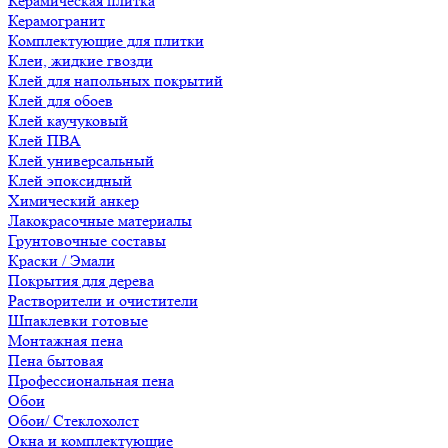
Керамическая плитка
Керамогранит
Комплектующие для плитки
Клеи, жидкие гвозди
Клей для напольных покрытий
Клей для обоев
Клей каучуковый
Клей ПВА
Клей универсальный
Клей эпоксидный
Химический анкер
Лакокрасочные материалы
Грунтовочные составы
Краски / Эмали
Покрытия для дерева
Растворители и очистители
Шпаклевки готовые
Монтажная пена
Пена бытовая
Профессиональная пена
Обои
Обои/ Стеклохолст
Окна и комплектующие