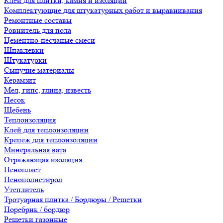
Клеи для плитки, камня и изоляции
Комплектующие для штукатурных работ и выравнивания
Ремонтные составы
Ровнитель для пола
Цементно-песчаные смеси
Шпаклевки
Штукатурки
Сыпучие материалы
Керамзит
Мел, гипс, глина, известь
Песок
Щебень
Теплоизоляция
Клей для теплоизоляции
Крепеж для теплоизоляции
Минеральная вата
Отражающая изоляция
Пенопласт
Пенополистирол
Утеплитель
Тротуарная плитка / Бордюры / Решетки
Поребрик / бордюр
Решетки газонные