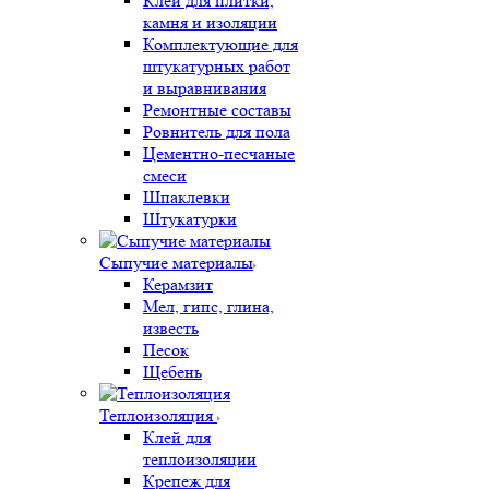
Клеи для плитки,
камня и изоляции
Комплектующие для
штукатурных работ
и выравнивания
Ремонтные составы
Ровнитель для пола
Цементно-песчаные
смеси
Шпаклевки
Штукатурки
Сыпучие материалы
Керамзит
Мел, гипс, глина,
известь
Песок
Щебень
Теплоизоляция
Клей для
теплоизоляции
Крепеж для