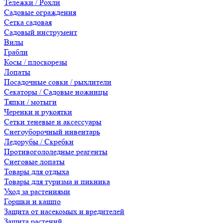
Тележки / Рохли
Садовые ограждения
Сетка садовая
Садовый инструмент
Вилы
Грабли
Косы / плоскорезы
Лопаты
Посадочные совки / рыхлители
Секаторы / Садовые ножницы
Тяпки / мотыги
Черенки и рукоятки
Сетки теневые и аксессуары
Снегоуборочный инвентарь
Ледорубы / Скребки
Противогололедные реагенты
Снеговые лопаты
Товары для отдыха
Товары для туризма и пикника
Уход за растениями
Горшки и кашпо
Защита от насекомых и вредителей
Защита растений