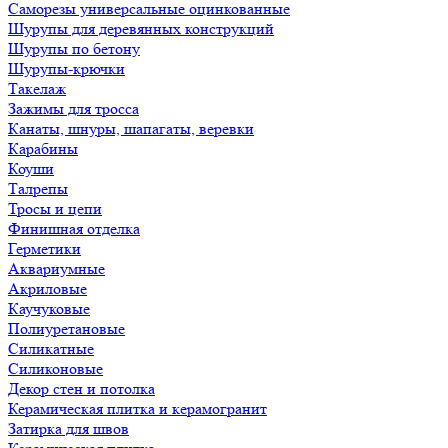
Саморезы универсальные оцинкованные
Шурупы для деревянных конструкций
Шурупы по бетону
Шурупы-крючки
Такелаж
Зажимы для тросса
Канаты, шнуры, шапагаты, веревки
Карабины
Коуши
Талрепы
Тросы и цепи
Финишная отделка
Герметики
Аквариумные
Акриловые
Каучуковые
Полиуретановые
Силикатные
Силиконовые
Декор стен и потолка
Керамическая плитка и керамогранит
Затирка для швов