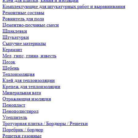
Клеи для плитки, камня и изоляции
Комплектующие для штукатурных работ и выравнивания
Ремонтные составы
Ровнитель для пола
Цементно-песчаные смеси
Шпаклевки
Штукатурки
Сыпучие материалы
Керамзит
Мел, гипс, глина, известь
Песок
Щебень
Теплоизоляция
Клей для теплоизоляции
Крепеж для теплоизоляции
Минеральная вата
Отражающая изоляция
Пенопласт
Пенополистирол
Утеплитель
Тротуарная плитка / Бордюры / Решетки
Поребрик / бордюр
Решетки газонные