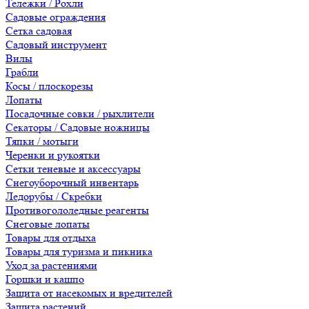
Тележки / Рохли
Садовые ограждения
Сетка садовая
Садовый инструмент
Вилы
Грабли
Косы / плоскорезы
Лопаты
Посадочные совки / рыхлители
Секаторы / Садовые ножницы
Тяпки / мотыги
Черенки и рукоятки
Сетки теневые и аксессуары
Снегоуборочный инвентарь
Ледорубы / Скребки
Противогололедные реагенты
Снеговые лопаты
Товары для отдыха
Товары для туризма и пикника
Уход за растениями
Горшки и кашпо
Защита от насекомых и вредителей
Защита растений