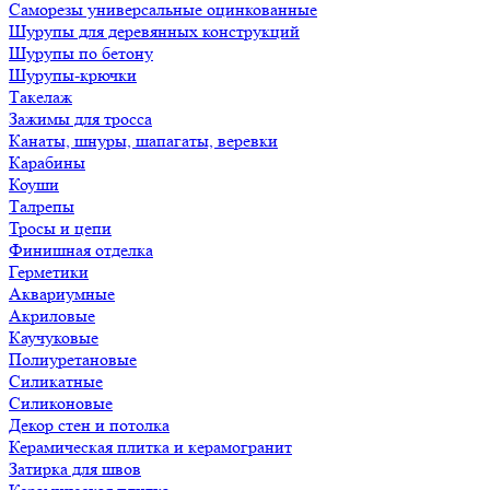
Саморезы универсальные оцинкованные
Шурупы для деревянных конструкций
Шурупы по бетону
Шурупы-крючки
Такелаж
Зажимы для тросса
Канаты, шнуры, шапагаты, веревки
Карабины
Коуши
Талрепы
Тросы и цепи
Финишная отделка
Герметики
Аквариумные
Акриловые
Каучуковые
Полиуретановые
Силикатные
Силиконовые
Декор стен и потолка
Керамическая плитка и керамогранит
Затирка для швов