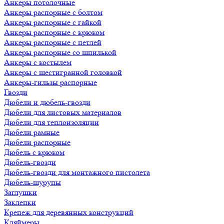
Анкеры потолочные
Анкеры распорные с болтом
Анкеры распорные с гайкой
Анкеры распорные с крюком
Анкеры распорные с петлей
Анкеры распорные со шпилькой
Анкеры с костылем
Анкеры с шестигранной головкой
Анкеры-гильзы распорные
Гвозди
Дюбели и дюбель-гвозди
Дюбели для листовых материалов
Дюбели для теплоизоляции
Дюбели рамные
Дюбели распорные
Дюбель с крюком
Дюбель-гвозди
Дюбель-гвозди для монтажного пистолета
Дюбель-шурупы
Заглушки
Заклепки
Крепеж для деревянных конструкций
Кляймеры