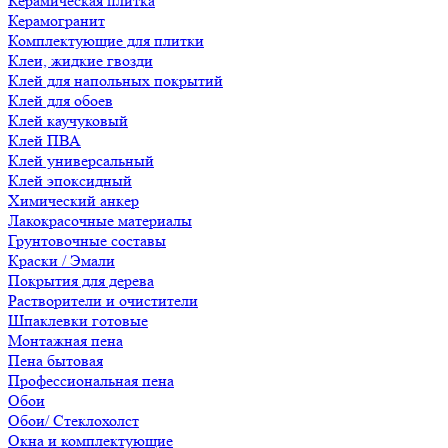
Керамическая плитка
Керамогранит
Комплектующие для плитки
Клеи, жидкие гвозди
Клей для напольных покрытий
Клей для обоев
Клей каучуковый
Клей ПВА
Клей универсальный
Клей эпоксидный
Химический анкер
Лакокрасочные материалы
Грунтовочные составы
Краски / Эмали
Покрытия для дерева
Растворители и очистители
Шпаклевки готовые
Монтажная пена
Пена бытовая
Профессиональная пена
Обои
Обои/ Стеклохолст
Окна и комплектующие