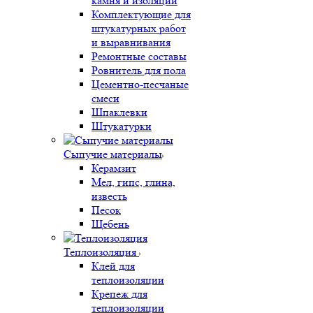
камня и изоляции
Комплектующие для
штукатурных работ
и выравнивания
Ремонтные составы
Ровнитель для пола
Цементно-песчаные
смеси
Шпаклевки
Штукатурки
Сыпучие материалы
Керамзит
Мел, гипс, глина,
известь
Песок
Щебень
Теплоизоляция
Клей для
теплоизоляции
Крепеж для
теплоизоляции