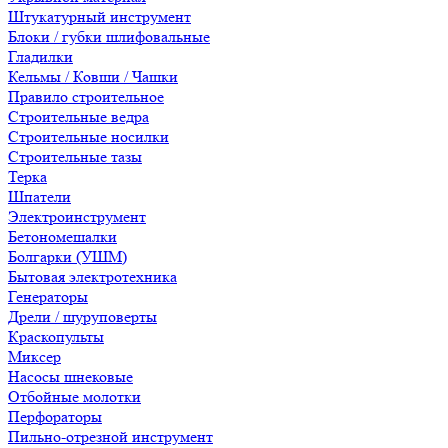
Штукатурный инструмент
Блоки / губки шлифовальные
Гладилки
Кельмы / Ковши / Чашки
Правило строительное
Строительные ведра
Строительные носилки
Строительные тазы
Терка
Шпатели
Электроинструмент
Бетономешалки
Болгарки (УШМ)
Бытовая электротехника
Генераторы
Дрели / шуруповерты
Краскопульты
Миксер
Насосы шнековые
Отбойные молотки
Перфораторы
Пильно-отрезной инструмент