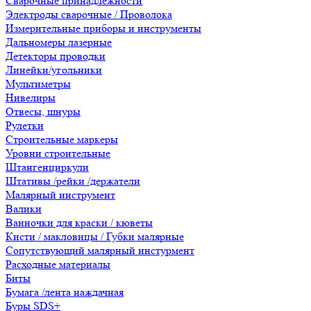
Сварочные принадлежности
Электроды сварочные / Проволока
Измерительные приборы и инструменты
Дальномеры лазерные
Детекторы проводки
Линейки/угольники
Мультиметры
Нивелиры
Отвесы, шнуры
Рулетки
Строительные маркеры
Уровни строительные
Штангенциркули
Штативы /рейки /держатели
Малярный инструмент
Валики
Ванночки для краски / кюветы
Кисти / макловицы / Губки малярные
Сопутствующий малярный инстурмент
Расходные материалы
Биты
Бумага /лента наждачная
Буры SDS+