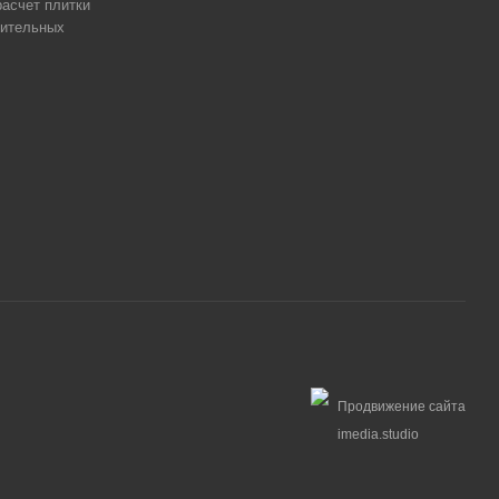
асчет плитки
оительных
Продвижение сайта
imedia.studio