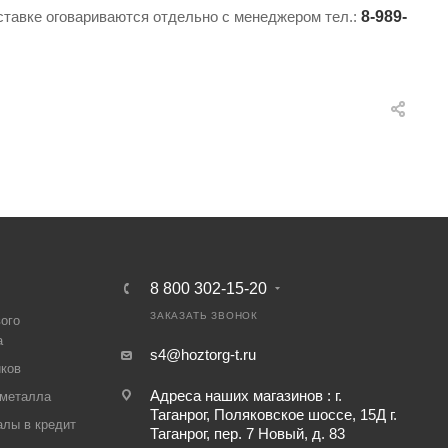
оставке оговариваются отдельно с менеджером тел.:
8-989-
8 800 302-15-20
ЗАКАЗАТЬ ЗВОНОК
вого
а
s4@hoztorg-t.ru
иков
Адреса наших магазинов : г.
 металла
Таганрог, Поляковское шоссе, 15Д г.
лы в кредит
Таганрог, пер. 7 Новый, д. 83