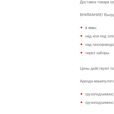
Доставка товара г
ВНИМАНИЕ! Выгруз
в ямы;
над или под эл
над газопроводо
через заборы.
Цены действуют по 
Аренда манипулято
грузоподъемност
грузоподъемност