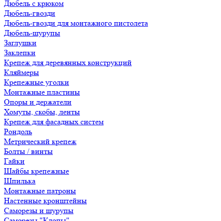
Дюбель с крюком
Дюбель-гвозди
Дюбель-гвозди для монтажного пистолета
Дюбель-шурупы
Заглушки
Заклепки
Крепеж для деревянных конструкций
Кляймеры
Крепежные уголки
Монтажные пластины
Опоры и держатели
Хомуты, скобы, ленты
Крепеж для фасадных систем
Рондоль
Метрический крепеж
Болты / винты
Гайки
Шайбы крепежные
Шпилька
Монтажные патроны
Настенные кронштейны
Саморезы и шурупы
Саморезы "Клопы"