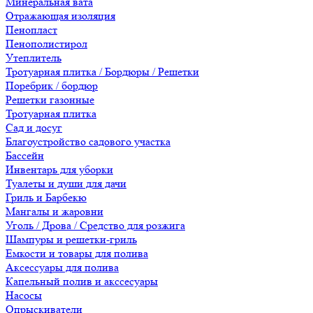
Минеральная вата
Отражающая изоляция
Пенопласт
Пенополистирол
Утеплитель
Тротуарная плитка / Бордюры / Решетки
Поребрик / бордюр
Решетки газонные
Тротуарная плитка
Сад и досуг
Благоустройство садового участка
Бассейн
Инвентарь для уборки
Туалеты и души для дачи
Гриль и Барбекю
Мангалы и жаровни
Уголь / Дрова / Средство для розжига
Шампуры и решетки-гриль
Емкости и товары для полива
Аксессуары для полива
Капельный полив и акссесуары
Насосы
Опрыскиватели