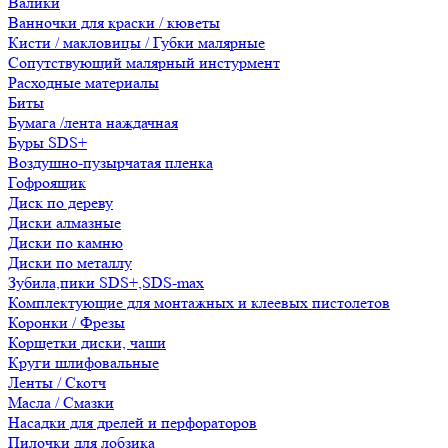
Валики
Ванночки для краски / кюветы
Кисти / макловицы / Губки малярные
Сопутствующий малярный инстурмент
Расходные материалы
Биты
Бумага /лента наждачная
Буры SDS+
Воздушно-пузырчатая пленка
Гофроящик
Диск по дереву
Диски алмазные
Диски по камню
Диски по металлу
Зубила,пики SDS+,SDS-max
Комплектующие для монтажных и клеевых пистолетов
Коронки / Фрезы
Корщетки диски, чаши
Круги шлифовальные
Ленты / Скотч
Масла / Смазки
Насадки для дрелей и перфораторов
Пилочки для лобзика