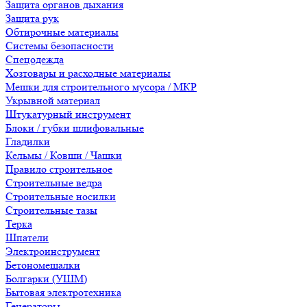
Защита органов дыхания
Защита рук
Обтирочные материалы
Системы безопасности
Спецодежда
Хозтовары и расходные материалы
Мешки для строительного мусора / МКР
Укрывной материал
Штукатурный инструмент
Блоки / губки шлифовальные
Гладилки
Кельмы / Ковши / Чашки
Правило строительное
Строительные ведра
Строительные носилки
Строительные тазы
Терка
Шпатели
Электроинструмент
Бетономешалки
Болгарки (УШМ)
Бытовая электротехника
Генераторы