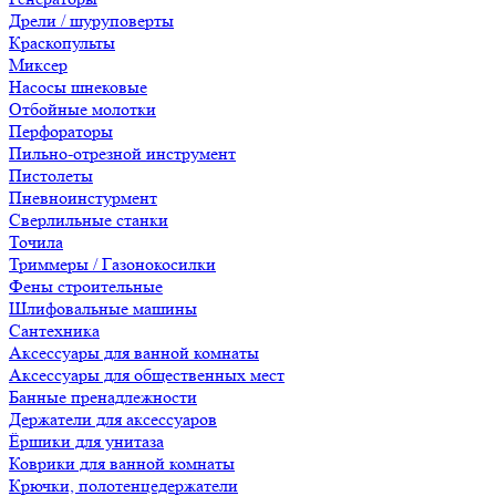
Дрели / шуруповерты
Краскопульты
Миксер
Насосы шнековые
Отбойные молотки
Перфораторы
Пильно-отрезной инструмент
Пистолеты
Пневноинстурмент
Сверлильные станки
Точила
Триммеры / Газонокосилки
Фены строительные
Шлифовальные машины
Сантехника
Аксессуары для ванной комнаты
Аксессуары для общественных мест
Банные пренадлежности
Держатели для аксессуаров
Ёршики для унитаза
Коврики для ванной комнаты
Крючки, полотенцедержатели