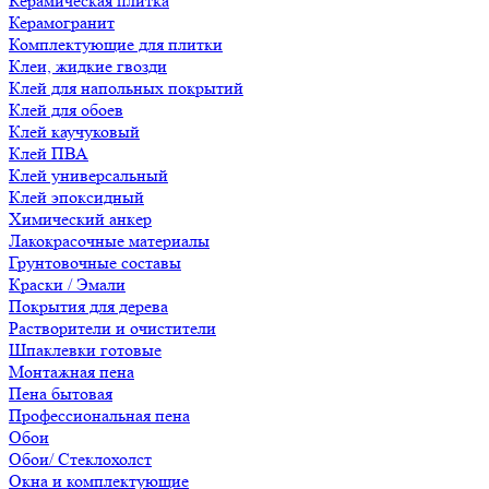
Керамическая плитка
Керамогранит
Комплектующие для плитки
Клеи, жидкие гвозди
Клей для напольных покрытий
Клей для обоев
Клей каучуковый
Клей ПВА
Клей универсальный
Клей эпоксидный
Химический анкер
Лакокрасочные материалы
Грунтовочные составы
Краски / Эмали
Покрытия для дерева
Растворители и очистители
Шпаклевки готовые
Монтажная пена
Пена бытовая
Профессиональная пена
Обои
Обои/ Стеклохолст
Окна и комплектующие