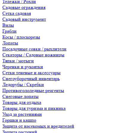
Тележки / Рохли
Садовые ограждения
Сетка садовая
Садовый инструмент
Вилы
Грабли
Косы / плоскорезы
Лопаты
Посадочные совки / рыхлители
Секаторы / Садовые ножницы
Тяпки / мотыги
Черенки и рукоятки
Сетки теневые и аксессуары
Снегоуборочный инвентарь
Ледорубы / Скребки
Противогололедные реагенты
Снеговые лопаты
Товары для отдыха
Товары для туризма и пикника
Уход за растениями
Горшки и кашпо
Защита от насекомых и вредителей
Защита растений