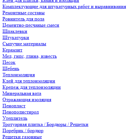
Клеи для плитки, камня и изоляции
Комплектующие для штукатурных работ и выравнивания
Ремонтные составы
Ровнитель для пола
Цементно-песчаные смеси
Шпаклевки
Штукатурки
Сыпучие материалы
Керамзит
Мел, гипс, глина, известь
Песок
Щебень
Теплоизоляция
Клей для теплоизоляции
Крепеж для теплоизоляции
Минеральная вата
Отражающая изоляция
Пенопласт
Пенополистирол
Утеплитель
Тротуарная плитка / Бордюры / Решетки
Поребрик / бордюр
Решетки газонные