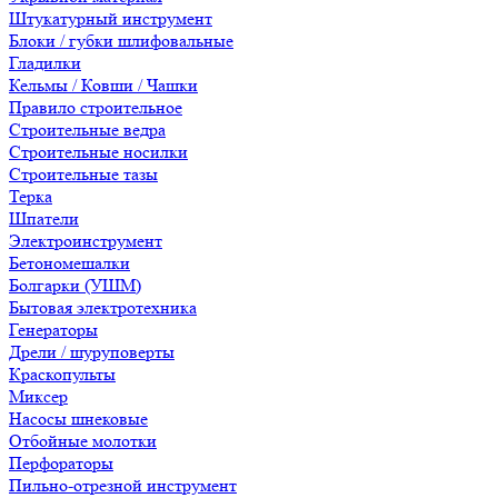
Штукатурный инструмент
Блоки / губки шлифовальные
Гладилки
Кельмы / Ковши / Чашки
Правило строительное
Строительные ведра
Строительные носилки
Строительные тазы
Терка
Шпатели
Электроинструмент
Бетономешалки
Болгарки (УШМ)
Бытовая электротехника
Генераторы
Дрели / шуруповерты
Краскопульты
Миксер
Насосы шнековые
Отбойные молотки
Перфораторы
Пильно-отрезной инструмент