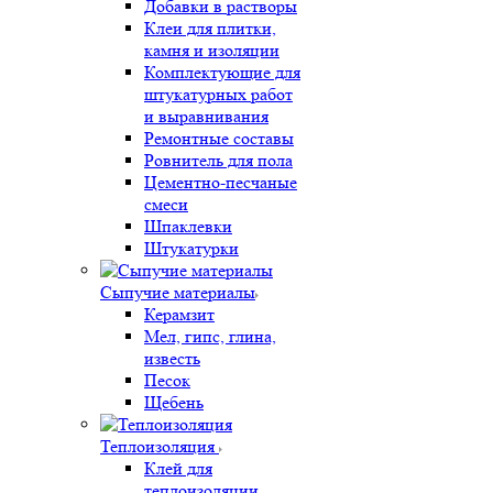
Добавки в растворы
Клеи для плитки,
камня и изоляции
Комплектующие для
штукатурных работ
и выравнивания
Ремонтные составы
Ровнитель для пола
Цементно-песчаные
смеси
Шпаклевки
Штукатурки
Сыпучие материалы
Керамзит
Мел, гипс, глина,
известь
Песок
Щебень
Теплоизоляция
Клей для
теплоизоляции