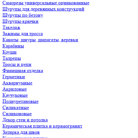
Саморезы универсальные оцинкованные
Шурупы для деревянных конструкций
Шурупы по бетону
Шурупы-крючки
Такелаж
Зажимы для тросса
Канаты, шнуры, шапагаты, веревки
Карабины
Коуши
Талрепы
Тросы и цепи
Финишная отделка
Герметики
Аквариумные
Акриловые
Каучуковые
Полиуретановые
Силикатные
Силиконовые
Декор стен и потолка
Керамическая плитка и керамогранит
Затирка для швов