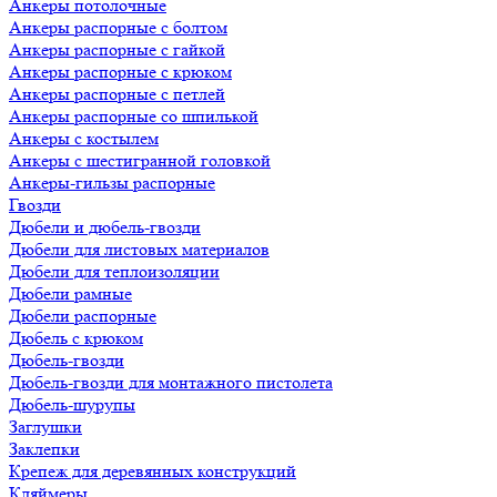
Анкеры потолочные
Анкеры распорные с болтом
Анкеры распорные с гайкой
Анкеры распорные с крюком
Анкеры распорные с петлей
Анкеры распорные со шпилькой
Анкеры с костылем
Анкеры с шестигранной головкой
Анкеры-гильзы распорные
Гвозди
Дюбели и дюбель-гвозди
Дюбели для листовых материалов
Дюбели для теплоизоляции
Дюбели рамные
Дюбели распорные
Дюбель с крюком
Дюбель-гвозди
Дюбель-гвозди для монтажного пистолета
Дюбель-шурупы
Заглушки
Заклепки
Крепеж для деревянных конструкций
Кляймеры