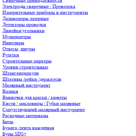
Сварочные принадлежности
Электроды сварочные / Проволока
Измерительные приборы и инструменты
Дальномеры лазерные
Детекторы проводки
Линейки/угольники
Мультиметры
Нивелиры
Отвесы, шнуры
Рулетки
Строительные маркеры
Уровни строительные
Штангенциркули
Штативы /рейки /держатели
Малярный инструмент
Валики
Ванночки для краски / кюветы
Кисти / макловицы / Губки малярные
Сопутствующий малярный инстурмент
Расходные материалы
Биты
Бумага /лента наждачная
Буры SDS+