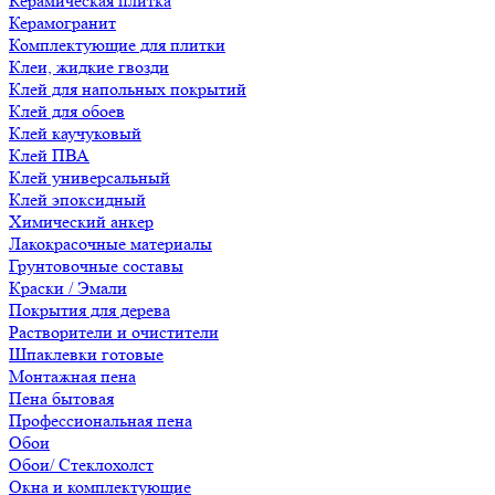
Керамическая плитка
Керамогранит
Комплектующие для плитки
Клеи, жидкие гвозди
Клей для напольных покрытий
Клей для обоев
Клей каучуковый
Клей ПВА
Клей универсальный
Клей эпоксидный
Химический анкер
Лакокрасочные материалы
Грунтовочные составы
Краски / Эмали
Покрытия для дерева
Растворители и очистители
Шпаклевки готовые
Монтажная пена
Пена бытовая
Профессиональная пена
Обои
Обои/ Стеклохолст
Окна и комплектующие