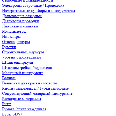
Сварочные принадлежности
Электроды сварочные / Проволока
Измерительные приборы и инструменты
Дальномеры лазерные
Детекторы проводки
Линейки/угольники
Мультиметры
Нивелиры
Отвесы, шнуры
Рулетки
Строительные маркеры
Уровни строительные
Штангенциркули
Штативы /рейки /держатели
Малярный инструмент
Валики
Ванночки для краски / кюветы
Кисти / макловицы / Губки малярные
Сопутствующий малярный инстурмент
Расходные материалы
Биты
Бумага /лента наждачная
Буры SDS+