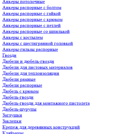
Анкеры потолочные
Анкеры распорные с болтом
Анкеры распорные с гайкой
Анкеры распорные с крюком
Анкеры распорные с петлей
Анкеры распорные со шпилькой
Анкеры с костылем
Анкеры с шестигранной головкой
Анкеры-гильзы распорные
Гвозди
Дюбели и дюбель-гвозди
Дюбели для листовых материалов
Дюбели для теплоизоляции
Дюбели рамные
Дюбели распорные
Дюбель с крюком
Дюбель-гвозди
Дюбель-гвозди для монтажного пистолета
Дюбель-шурупы
Заглушки
Заклепки
Крепеж для деревянных конструкций
Кляймеры