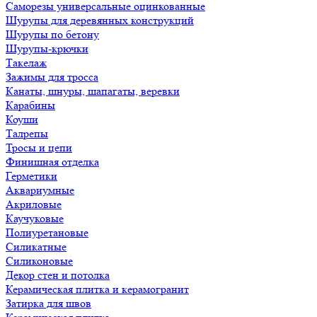
Саморезы универсальные оцинкованные
Шурупы для деревянных конструкций
Шурупы по бетону
Шурупы-крючки
Такелаж
Зажимы для тросса
Канаты, шнуры, шапагаты, веревки
Карабины
Коуши
Талрепы
Тросы и цепи
Финишная отделка
Герметики
Аквариумные
Акриловые
Каучуковые
Полиуретановые
Силикатные
Силиконовые
Декор стен и потолка
Керамическая плитка и керамогранит
Затирка для швов