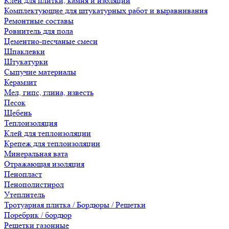
Клеи для плитки, камня и изоляции
Комплектующие для штукатурных работ и выравнивания
Ремонтные составы
Ровнитель для пола
Цементно-песчаные смеси
Шпаклевки
Штукатурки
Сыпучие материалы
Керамзит
Мел, гипс, глина, известь
Песок
Щебень
Теплоизоляция
Клей для теплоизоляции
Крепеж для теплоизоляции
Минеральная вата
Отражающая изоляция
Пенопласт
Пенополистирол
Утеплитель
Тротуарная плитка / Бордюры / Решетки
Поребрик / бордюр
Решетки газонные