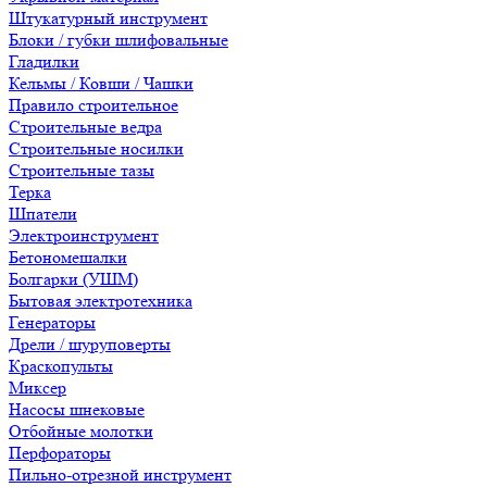
Штукатурный инструмент
Блоки / губки шлифовальные
Гладилки
Кельмы / Ковши / Чашки
Правило строительное
Строительные ведра
Строительные носилки
Строительные тазы
Терка
Шпатели
Электроинструмент
Бетономешалки
Болгарки (УШМ)
Бытовая электротехника
Генераторы
Дрели / шуруповерты
Краскопульты
Миксер
Насосы шнековые
Отбойные молотки
Перфораторы
Пильно-отрезной инструмент