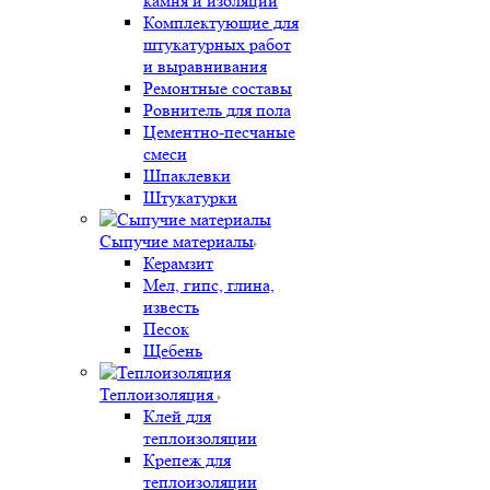
камня и изоляции
Комплектующие для
штукатурных работ
и выравнивания
Ремонтные составы
Ровнитель для пола
Цементно-песчаные
смеси
Шпаклевки
Штукатурки
Сыпучие материалы
Керамзит
Мел, гипс, глина,
известь
Песок
Щебень
Теплоизоляция
Клей для
теплоизоляции
Крепеж для
теплоизоляции