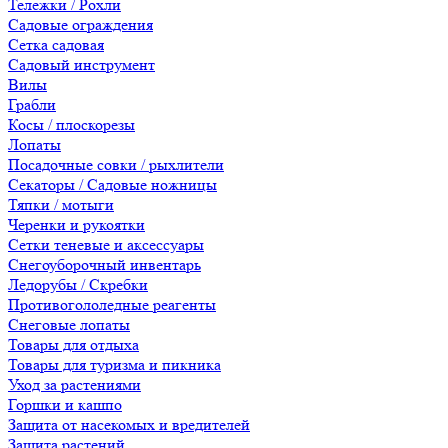
Тележки / Рохли
Садовые ограждения
Сетка садовая
Садовый инструмент
Вилы
Грабли
Косы / плоскорезы
Лопаты
Посадочные совки / рыхлители
Секаторы / Садовые ножницы
Тяпки / мотыги
Черенки и рукоятки
Сетки теневые и аксессуары
Снегоуборочный инвентарь
Ледорубы / Скребки
Противогололедные реагенты
Снеговые лопаты
Товары для отдыха
Товары для туризма и пикника
Уход за растениями
Горшки и кашпо
Защита от насекомых и вредителей
Защита растений