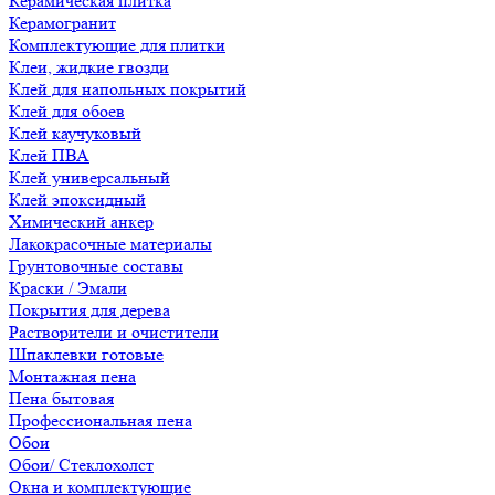
Керамическая плитка
Керамогранит
Комплектующие для плитки
Клеи, жидкие гвозди
Клей для напольных покрытий
Клей для обоев
Клей каучуковый
Клей ПВА
Клей универсальный
Клей эпоксидный
Химический анкер
Лакокрасочные материалы
Грунтовочные составы
Краски / Эмали
Покрытия для дерева
Растворители и очистители
Шпаклевки готовые
Монтажная пена
Пена бытовая
Профессиональная пена
Обои
Обои/ Стеклохолст
Окна и комплектующие