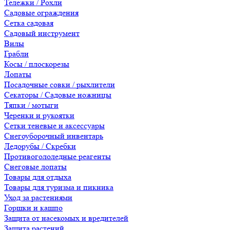
Тележки / Рохли
Садовые ограждения
Сетка садовая
Садовый инструмент
Вилы
Грабли
Косы / плоскорезы
Лопаты
Посадочные совки / рыхлители
Секаторы / Садовые ножницы
Тяпки / мотыги
Черенки и рукоятки
Сетки теневые и аксессуары
Снегоуборочный инвентарь
Ледорубы / Скребки
Противогололедные реагенты
Снеговые лопаты
Товары для отдыха
Товары для туризма и пикника
Уход за растениями
Горшки и кашпо
Защита от насекомых и вредителей
Защита растений