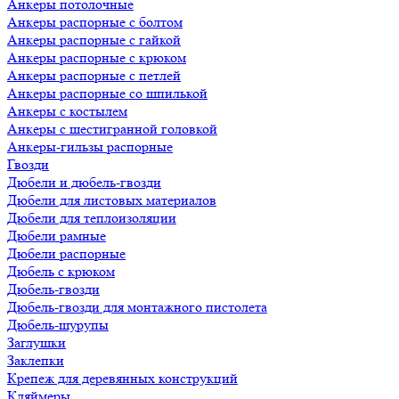
Анкеры потолочные
Анкеры распорные с болтом
Анкеры распорные с гайкой
Анкеры распорные с крюком
Анкеры распорные с петлей
Анкеры распорные со шпилькой
Анкеры с костылем
Анкеры с шестигранной головкой
Анкеры-гильзы распорные
Гвозди
Дюбели и дюбель-гвозди
Дюбели для листовых материалов
Дюбели для теплоизоляции
Дюбели рамные
Дюбели распорные
Дюбель с крюком
Дюбель-гвозди
Дюбель-гвозди для монтажного пистолета
Дюбель-шурупы
Заглушки
Заклепки
Крепеж для деревянных конструкций
Кляймеры