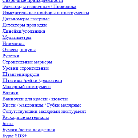
Сварочные принадлежности
Электроды сварочные / Проволока
Измерительные приборы и инструменты
Дальномеры лазерные
Детекторы проводки
Линейки/угольники
Мультиметры
Нивелиры
Отвесы, шнуры
Рулетки
Строительные маркеры
Уровни строительные
Штангенциркули
Штативы /рейки /держатели
Малярный инструмент
Валики
Ванночки для краски / кюветы
Кисти / макловицы / Губки малярные
Сопутствующий малярный инстурмент
Расходные материалы
Биты
Бумага /лента наждачная
Буры SDS+