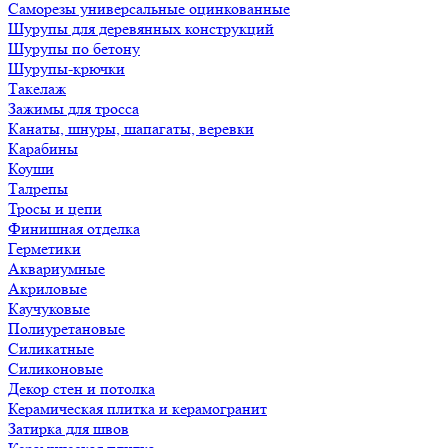
Саморезы универсальные оцинкованные
Шурупы для деревянных конструкций
Шурупы по бетону
Шурупы-крючки
Такелаж
Зажимы для тросса
Канаты, шнуры, шапагаты, веревки
Карабины
Коуши
Талрепы
Тросы и цепи
Финишная отделка
Герметики
Аквариумные
Акриловые
Каучуковые
Полиуретановые
Силикатные
Силиконовые
Декор стен и потолка
Керамическая плитка и керамогранит
Затирка для швов