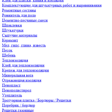
Клеи для плитки, камня и изоляции
Комплектующие для штукатурных работ и выравнивания
Ремонтные составы
Ровнитель для пола
Цементно-песчаные смеси
Шпаклевки
Штукатурки
Сыпучие материалы
Керамзит
Мел, гипс, глина, известь
Песок
Щебень
Теплоизоляция
Клей для теплоизоляции
Крепеж для теплоизоляции
Минеральная вата
Отражающая изоляция
Пенопласт
Пенополистирол
Утеплитель
Тротуарная плитка / Бордюры / Решетки
Поребрик / бордюр
Решетки газонные