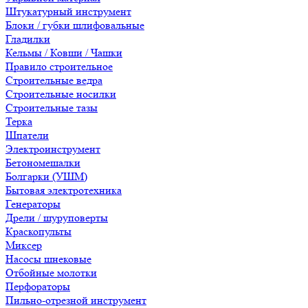
Штукатурный инструмент
Блоки / губки шлифовальные
Гладилки
Кельмы / Ковши / Чашки
Правило строительное
Строительные ведра
Строительные носилки
Строительные тазы
Терка
Шпатели
Электроинструмент
Бетономешалки
Болгарки (УШМ)
Бытовая электротехника
Генераторы
Дрели / шуруповерты
Краскопульты
Миксер
Насосы шнековые
Отбойные молотки
Перфораторы
Пильно-отрезной инструмент