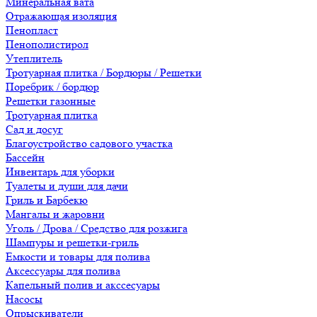
Минеральная вата
Отражающая изоляция
Пенопласт
Пенополистирол
Утеплитель
Тротуарная плитка / Бордюры / Решетки
Поребрик / бордюр
Решетки газонные
Тротуарная плитка
Сад и досуг
Благоустройство садового участка
Бассейн
Инвентарь для уборки
Туалеты и души для дачи
Гриль и Барбекю
Мангалы и жаровни
Уголь / Дрова / Средство для розжига
Шампуры и решетки-гриль
Емкости и товары для полива
Аксессуары для полива
Капельный полив и акссесуары
Насосы
Опрыскиватели