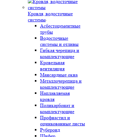
Кровля, водосточные
системы
Асбестоцементные
трубы
Водосточные
системы и отливы
Гибкая черепица и
комплектующие
Кровельная
вентиляция
Мансардные окна
Металлочерепица и
комплектующие
Наплавляемая
кровля
Поликарбонат и
комплектующие
Профнастил и
оцинкованные листы
Рубероид
Шифер