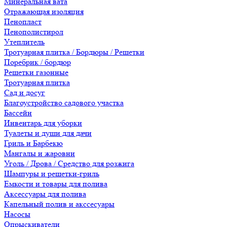
Минеральная вата
Отражающая изоляция
Пенопласт
Пенополистирол
Утеплитель
Тротуарная плитка / Бордюры / Решетки
Поребрик / бордюр
Решетки газонные
Тротуарная плитка
Сад и досуг
Благоустройство садового участка
Бассейн
Инвентарь для уборки
Туалеты и души для дачи
Гриль и Барбекю
Мангалы и жаровни
Уголь / Дрова / Средство для розжига
Шампуры и решетки-гриль
Емкости и товары для полива
Аксессуары для полива
Капельный полив и акссесуары
Насосы
Опрыскиватели