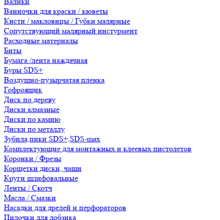
Валики
Ванночки для краски / кюветы
Кисти / макловицы / Губки малярные
Сопутствующий малярный инстурмент
Расходные материалы
Биты
Бумага /лента наждачная
Буры SDS+
Воздушно-пузырчатая пленка
Гофроящик
Диск по дереву
Диски алмазные
Диски по камню
Диски по металлу
Зубила,пики SDS+,SDS-max
Комплектующие для монтажных и клеевых пистолетов
Коронки / Фрезы
Корщетки диски, чаши
Круги шлифовальные
Ленты / Скотч
Масла / Смазки
Насадки для дрелей и перфораторов
Пилочки для лобзика