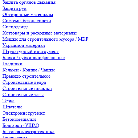
Защита органов дыхания
Защита рук
Обтирочные материалы
Системы безопасности
Спецодежда
Хозтовары и расходные материалы
Мешки для строительного мусора / МКР
Укрывной материал
Штукатурный инструмент
Блоки / губки шлифовальные
Гладилки
Кельмы / Ковши / Чашки
Правило строительное
Строительные ведра
Строительные носилки
Строительные тазы
Терка
Шпатели
Электроинструмент
Бетономешалки
Болгарки (УШМ)
Бытовая электротехника
Генераторы