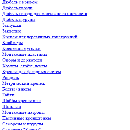
Дюбель с крюком
Дюбель-гвозди
Дюбель-гвозди для монтажного пистолета
Дюбель-шурупы
Заглушки
Заклепки
Крепеж для деревянных конструкций
Кляймеры
Крепежные уголки
Монтажные пластины
Опоры и держатели
Хомуты, скобы, ленты
Крепеж для фасадных систем
Рондоль
Метрический крепеж
Болты / винты
Гайки
Шайбы крепежные
Шпилька
Монтажные патроны
Настенные кронштейны
Саморезы и шурупы
Саморезы "Клопы"