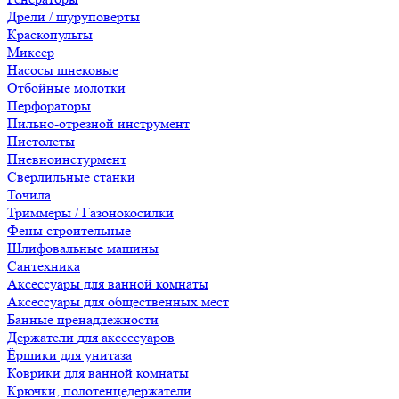
Дрели / шуруповерты
Краскопульты
Миксер
Насосы шнековые
Отбойные молотки
Перфораторы
Пильно-отрезной инструмент
Пистолеты
Пневноинстурмент
Сверлильные станки
Точила
Триммеры / Газонокосилки
Фены строительные
Шлифовальные машины
Сантехника
Аксессуары для ванной комнаты
Аксессуары для общественных мест
Банные пренадлежности
Держатели для аксессуаров
Ёршики для унитаза
Коврики для ванной комнаты
Крючки, полотенцедержатели