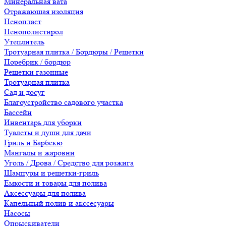
Минеральная вата
Отражающая изоляция
Пенопласт
Пенополистирол
Утеплитель
Тротуарная плитка / Бордюры / Решетки
Поребрик / бордюр
Решетки газонные
Тротуарная плитка
Сад и досуг
Благоустройство садового участка
Бассейн
Инвентарь для уборки
Туалеты и души для дачи
Гриль и Барбекю
Мангалы и жаровни
Уголь / Дрова / Средство для розжига
Шампуры и решетки-гриль
Емкости и товары для полива
Аксессуары для полива
Капельный полив и акссесуары
Насосы
Опрыскиватели