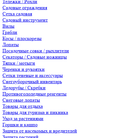
Тележки / Рохли
Садовые ограждения
Сетка садовая
Садовый инструмент
Вилы
Грабли
Косы / плоскорезы
Лопаты
Посадочные совки / рыхлители
Секаторы / Садовые ножницы
Тяпки / мотыги
Черенки и рукоятки
Сетки теневые и аксессуары
Снегоуборочный инвентарь
Ледорубы / Скребки
Противогололедные реагенты
Снеговые лопаты
Товары для отдыха
Товары для туризма и пикника
Уход за растениями
Горшки и кашпо
Защита от насекомых и вредителей
Защита растений