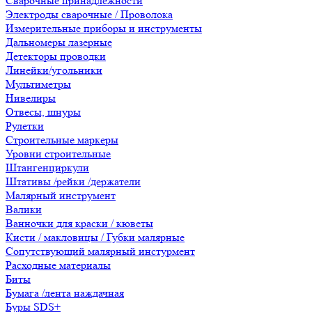
Сварочные принадлежности
Электроды сварочные / Проволока
Измерительные приборы и инструменты
Дальномеры лазерные
Детекторы проводки
Линейки/угольники
Мультиметры
Нивелиры
Отвесы, шнуры
Рулетки
Строительные маркеры
Уровни строительные
Штангенциркули
Штативы /рейки /держатели
Малярный инструмент
Валики
Ванночки для краски / кюветы
Кисти / макловицы / Губки малярные
Сопутствующий малярный инстурмент
Расходные материалы
Биты
Бумага /лента наждачная
Буры SDS+