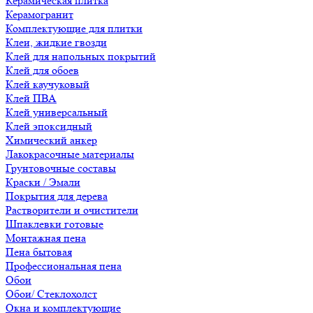
Керамическая плитка
Керамогранит
Комплектующие для плитки
Клеи, жидкие гвозди
Клей для напольных покрытий
Клей для обоев
Клей каучуковый
Клей ПВА
Клей универсальный
Клей эпоксидный
Химический анкер
Лакокрасочные материалы
Грунтовочные составы
Краски / Эмали
Покрытия для дерева
Растворители и очистители
Шпаклевки готовые
Монтажная пена
Пена бытовая
Профессиональная пена
Обои
Обои/ Стеклохолст
Окна и комплектующие