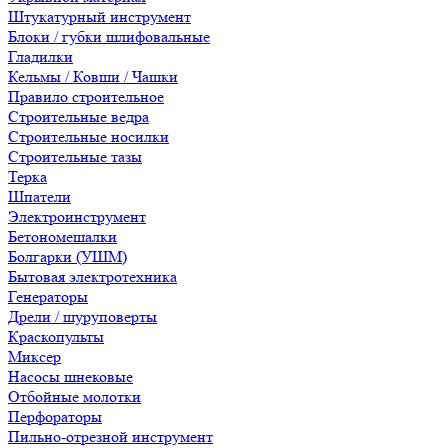
Штукатурный инструмент
Блоки / губки шлифовальные
Гладилки
Кельмы / Ковши / Чашки
Правило строительное
Строительные ведра
Строительные носилки
Строительные тазы
Терка
Шпатели
Электроинструмент
Бетономешалки
Болгарки (УШМ)
Бытовая электротехника
Генераторы
Дрели / шуруповерты
Краскопульты
Миксер
Насосы шнековые
Отбойные молотки
Перфораторы
Пильно-отрезной инструмент