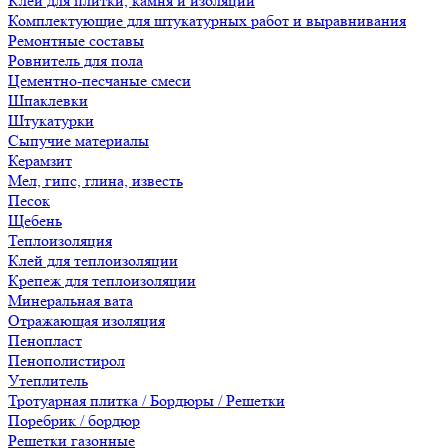
Клеи для плитки, камня и изоляции
Комплектующие для штукатурных работ и выравнивания
Ремонтные составы
Ровнитель для пола
Цементно-песчаные смеси
Шпаклевки
Штукатурки
Сыпучие материалы
Керамзит
Мел, гипс, глина, известь
Песок
Щебень
Теплоизоляция
Клей для теплоизоляции
Крепеж для теплоизоляции
Минеральная вата
Отражающая изоляция
Пенопласт
Пенополистирол
Утеплитель
Тротуарная плитка / Бордюры / Решетки
Поребрик / бордюр
Решетки газонные