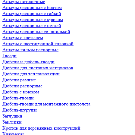
Анкеры потолочные
Анкеры распорные с болтом
Анкеры распорные с гайкой
Анкеры распорные с крюком
Анкеры распорные с петлей
Анкеры распорные со шпилькой
Анкеры с костылем
Анкеры с шестигранной головкой
Анкеры-гильзы распорные
Гвозди
Дюбели и дюбель-гвозди
Дюбели для листовых материалов
Дюбели для теплоизоляции
Дюбели рамные
Дюбели распорные
Дюбель с крюком
Дюбель-гвозди
Дюбель-гвозди для монтажного пистолета
Дюбель-шурупы
Заглушки
Заклепки
Крепеж для деревянных конструкций
Кляймеры