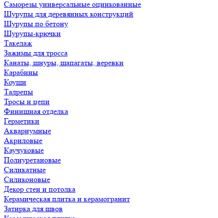
Саморезы универсальные оцинкованные
Шурупы для деревянных конструкций
Шурупы по бетону
Шурупы-крючки
Такелаж
Зажимы для тросса
Канаты, шнуры, шапагаты, веревки
Карабины
Коуши
Талрепы
Тросы и цепи
Финишная отделка
Герметики
Аквариумные
Акриловые
Каучуковые
Полиуретановые
Силикатные
Силиконовые
Декор стен и потолка
Керамическая плитка и керамогранит
Затирка для швов