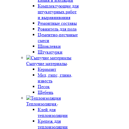
камня и изоляции
Комплектующие для
штукатурных работ
и выравнивания
Ремонтные составы
Ровнитель для пола
Цементно-песчаные
смеси
Шпаклевки
Штукатурки
Сыпучие материалы
Керамзит
Мел, гипс, глина,
известь
Песок
Щебень
Теплоизоляция
Клей для
теплоизоляции
Крепеж для
теплоизоляции