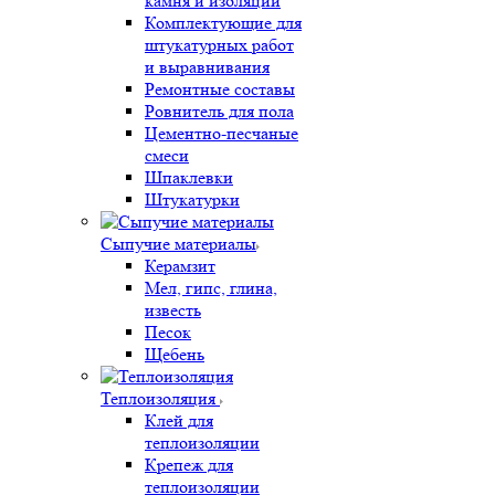
камня и изоляции
Комплектующие для
штукатурных работ
и выравнивания
Ремонтные составы
Ровнитель для пола
Цементно-песчаные
смеси
Шпаклевки
Штукатурки
Сыпучие материалы
Керамзит
Мел, гипс, глина,
известь
Песок
Щебень
Теплоизоляция
Клей для
теплоизоляции
Крепеж для
теплоизоляции