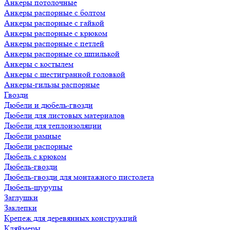
Анкеры потолочные
Анкеры распорные с болтом
Анкеры распорные с гайкой
Анкеры распорные с крюком
Анкеры распорные с петлей
Анкеры распорные со шпилькой
Анкеры с костылем
Анкеры с шестигранной головкой
Анкеры-гильзы распорные
Гвозди
Дюбели и дюбель-гвозди
Дюбели для листовых материалов
Дюбели для теплоизоляции
Дюбели рамные
Дюбели распорные
Дюбель с крюком
Дюбель-гвозди
Дюбель-гвозди для монтажного пистолета
Дюбель-шурупы
Заглушки
Заклепки
Крепеж для деревянных конструкций
Кляймеры