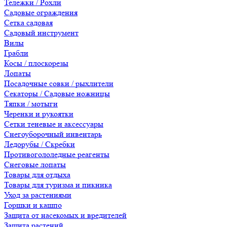
Тележки / Рохли
Садовые ограждения
Сетка садовая
Садовый инструмент
Вилы
Грабли
Косы / плоскорезы
Лопаты
Посадочные совки / рыхлители
Секаторы / Садовые ножницы
Тяпки / мотыги
Черенки и рукоятки
Сетки теневые и аксессуары
Снегоуборочный инвентарь
Ледорубы / Скребки
Противогололедные реагенты
Снеговые лопаты
Товары для отдыха
Товары для туризма и пикника
Уход за растениями
Горшки и кашпо
Защита от насекомых и вредителей
Защита растений