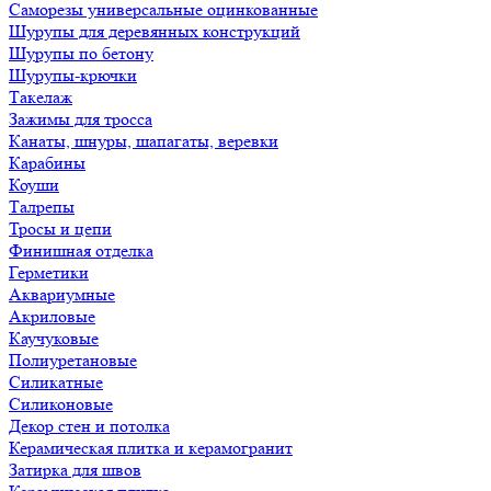
Саморезы универсальные оцинкованные
Шурупы для деревянных конструкций
Шурупы по бетону
Шурупы-крючки
Такелаж
Зажимы для тросса
Канаты, шнуры, шапагаты, веревки
Карабины
Коуши
Талрепы
Тросы и цепи
Финишная отделка
Герметики
Аквариумные
Акриловые
Каучуковые
Полиуретановые
Силикатные
Силиконовые
Декор стен и потолка
Керамическая плитка и керамогранит
Затирка для швов