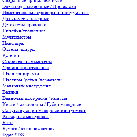
Сварочные принадлежности
Электроды сварочные / Проволока
Измерительные приборы и инструменты
Дальномеры лазерные
Детекторы проводки
Линейки/угольники
Мультиметры
Нивелиры
Отвесы, шнуры
Рулетки
Строительные маркеры
Уровни строительные
Штангенциркули
Штативы /рейки /держатели
Малярный инструмент
Валики
Ванночки для краски / кюветы
Кисти / макловицы / Губки малярные
Сопутствующий малярный инстурмент
Расходные материалы
Биты
Бумага /лента наждачная
Буры SDS+