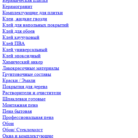
Керамическая плитка
Керамогранит
Комплектующие для плитки
Клеи, жидкие гвозди
Клей для напольных покрытий
Клей для обоев
Клей каучуковый
Клей ПВА
Клей универсальный
Клей эпоксидный
Химический анкер
Лакокрасочные материалы
Грунтовочные составы
Краски / Эмали
Покрытия для дерева
Растворители и очистители
Шпаклевки готовые
Монтажная пена
Пена бытовая
Профессиональная пена
Обои
Обои/ Стеклохолст
Окна и комплектующие