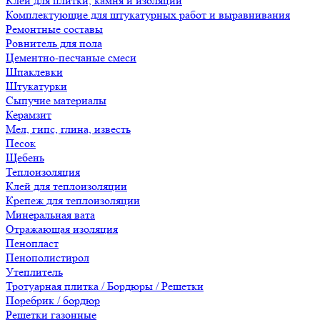
Клеи для плитки, камня и изоляции
Комплектующие для штукатурных работ и выравнивания
Ремонтные составы
Ровнитель для пола
Цементно-песчаные смеси
Шпаклевки
Штукатурки
Сыпучие материалы
Керамзит
Мел, гипс, глина, известь
Песок
Щебень
Теплоизоляция
Клей для теплоизоляции
Крепеж для теплоизоляции
Минеральная вата
Отражающая изоляция
Пенопласт
Пенополистирол
Утеплитель
Тротуарная плитка / Бордюры / Решетки
Поребрик / бордюр
Решетки газонные