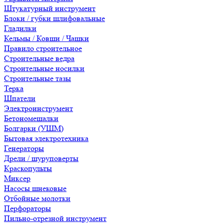
Штукатурный инструмент
Блоки / губки шлифовальные
Гладилки
Кельмы / Ковши / Чашки
Правило строительное
Строительные ведра
Строительные носилки
Строительные тазы
Терка
Шпатели
Электроинструмент
Бетономешалки
Болгарки (УШМ)
Бытовая электротехника
Генераторы
Дрели / шуруповерты
Краскопульты
Миксер
Насосы шнековые
Отбойные молотки
Перфораторы
Пильно-отрезной инструмент