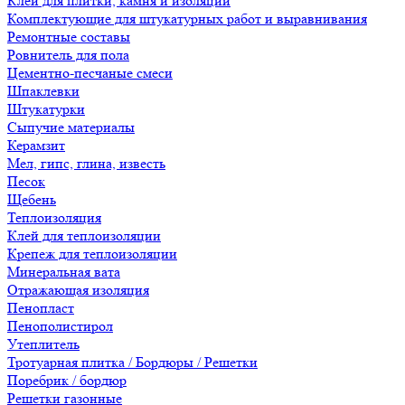
Клеи для плитки, камня и изоляции
Комплектующие для штукатурных работ и выравнивания
Ремонтные составы
Ровнитель для пола
Цементно-песчаные смеси
Шпаклевки
Штукатурки
Сыпучие материалы
Керамзит
Мел, гипс, глина, известь
Песок
Щебень
Теплоизоляция
Клей для теплоизоляции
Крепеж для теплоизоляции
Минеральная вата
Отражающая изоляция
Пенопласт
Пенополистирол
Утеплитель
Тротуарная плитка / Бордюры / Решетки
Поребрик / бордюр
Решетки газонные