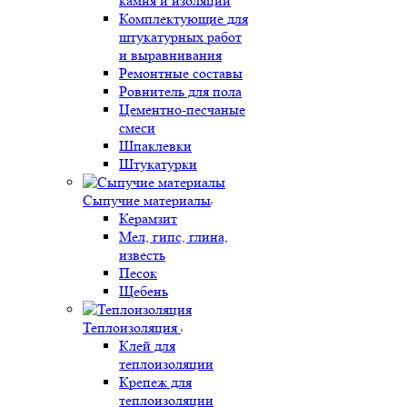
камня и изоляции
Комплектующие для
штукатурных работ
и выравнивания
Ремонтные составы
Ровнитель для пола
Цементно-песчаные
смеси
Шпаклевки
Штукатурки
Сыпучие материалы
Керамзит
Мел, гипс, глина,
известь
Песок
Щебень
Теплоизоляция
Клей для
теплоизоляции
Крепеж для
теплоизоляции