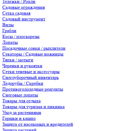
Тележки / Рохли
Садовые ограждения
Сетка садовая
Садовый инструмент
Вилы
Грабли
Косы / плоскорезы
Лопаты
Посадочные совки / рыхлители
Секаторы / Садовые ножницы
Тяпки / мотыги
Черенки и рукоятки
Сетки теневые и аксессуары
Снегоуборочный инвентарь
Ледорубы / Скребки
Противогололедные реагенты
Снеговые лопаты
Товары для отдыха
Товары для туризма и пикника
Уход за растениями
Горшки и кашпо
Защита от насекомых и вредителей
Защита растений