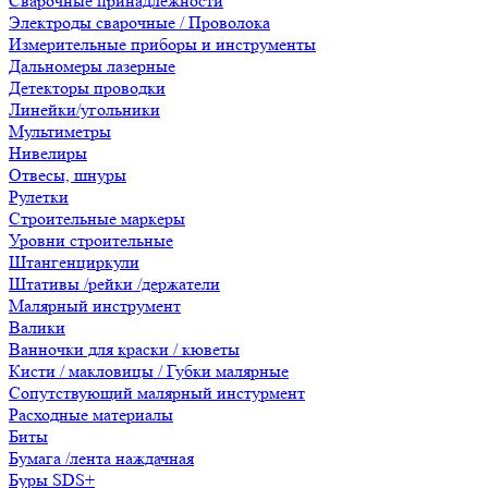
Сварочные принадлежности
Электроды сварочные / Проволока
Измерительные приборы и инструменты
Дальномеры лазерные
Детекторы проводки
Линейки/угольники
Мультиметры
Нивелиры
Отвесы, шнуры
Рулетки
Строительные маркеры
Уровни строительные
Штангенциркули
Штативы /рейки /держатели
Малярный инструмент
Валики
Ванночки для краски / кюветы
Кисти / макловицы / Губки малярные
Сопутствующий малярный инстурмент
Расходные материалы
Биты
Бумага /лента наждачная
Буры SDS+