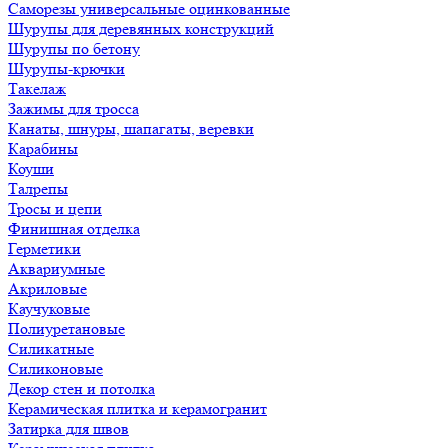
Саморезы универсальные оцинкованные
Шурупы для деревянных конструкций
Шурупы по бетону
Шурупы-крючки
Такелаж
Зажимы для тросса
Канаты, шнуры, шапагаты, веревки
Карабины
Коуши
Талрепы
Тросы и цепи
Финишная отделка
Герметики
Аквариумные
Акриловые
Каучуковые
Полиуретановые
Силикатные
Силиконовые
Декор стен и потолка
Керамическая плитка и керамогранит
Затирка для швов