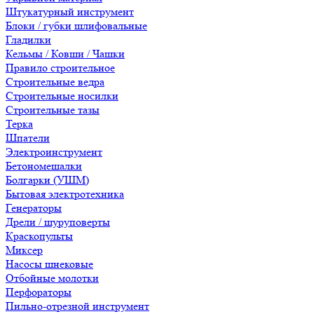
Штукатурный инструмент
Блоки / губки шлифовальные
Гладилки
Кельмы / Ковши / Чашки
Правило строительное
Строительные ведра
Строительные носилки
Строительные тазы
Терка
Шпатели
Электроинструмент
Бетономешалки
Болгарки (УШМ)
Бытовая электротехника
Генераторы
Дрели / шуруповерты
Краскопульты
Миксер
Насосы шнековые
Отбойные молотки
Перфораторы
Пильно-отрезной инструмент