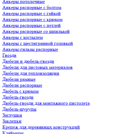
Анкеры потолочные
Анкеры распорные с болтом
Анкеры распорные с гайкой
Анкеры распорные с крюком
Анкеры распорные с петлей
Анкеры распорные со шпилькой
Анкеры с костылем
Анкеры с шестигранной головкой
Анкеры-гильзы распорные
Гвозди
Дюбели и дюбель-гвозди
Дюбели для листовых материалов
Дюбели для теплоизоляции
Дюбели рамные
Дюбели распорные
Дюбель с крюком
Дюбель-гвозди
Дюбель-гвозди для монтажного пистолета
Дюбель-шурупы
Заглушки
Заклепки
Крепеж для деревянных конструкций
Кляймеры