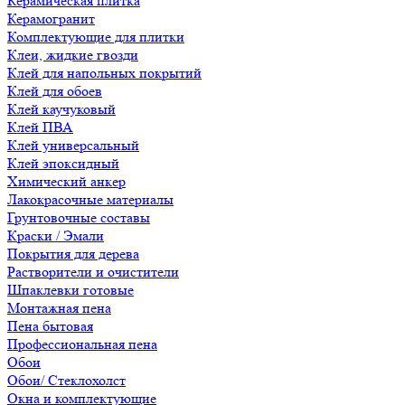
Керамическая плитка
Керамогранит
Комплектующие для плитки
Клеи, жидкие гвозди
Клей для напольных покрытий
Клей для обоев
Клей каучуковый
Клей ПВА
Клей универсальный
Клей эпоксидный
Химический анкер
Лакокрасочные материалы
Грунтовочные составы
Краски / Эмали
Покрытия для дерева
Растворители и очистители
Шпаклевки готовые
Монтажная пена
Пена бытовая
Профессиональная пена
Обои
Обои/ Стеклохолст
Окна и комплектующие