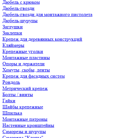
Дюбель с крюком
Дюбель-гвозди
Дюбель-гвозди для монтажного пистолета
Дюбель-шурупы
Заглушки
Заклепки
Крепеж для деревянных конструкций
Кляймеры
Крепежные уголки
Монтажные пластины
Опоры и держатели
Хомуты, скобы, ленты
Крепеж для фасадных систем
Рондоль
Метрический крепеж
Болты / винты
Гайки
Шайбы крепежные
Шпилька
Монтажные патроны
Настенные кронштейны
Саморезы и шурупы
Саморезы "Клопы"