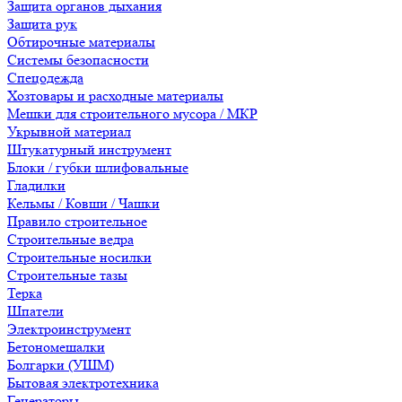
Защита органов дыхания
Защита рук
Обтирочные материалы
Системы безопасности
Спецодежда
Хозтовары и расходные материалы
Мешки для строительного мусора / МКР
Укрывной материал
Штукатурный инструмент
Блоки / губки шлифовальные
Гладилки
Кельмы / Ковши / Чашки
Правило строительное
Строительные ведра
Строительные носилки
Строительные тазы
Терка
Шпатели
Электроинструмент
Бетономешалки
Болгарки (УШМ)
Бытовая электротехника
Генераторы