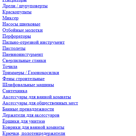
Дрели / шуруповерты
Краскопульты
Миксер
Насосы шнековые
Отбойные молотки
Перфораторы
Пильно-отрезной инструмент
Пистолеты
Пневноинстурмент
Сверлильные станки
Точила
Триммеры / Газонокосилки
Фены строительные
Шлифовальные машины
Сантехника
Аксессуары для ванной комнаты
Аксессуары для общественных мест
Банные пренадлежности
Держатели для аксессуаров
Ёршики для унитаза
Коврики для ванной комнаты
Крючки, полотенцедержатели