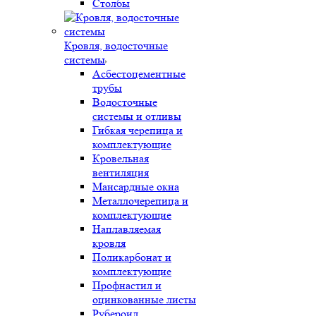
Столбы
Кровля, водосточные
системы
Асбестоцементные
трубы
Водосточные
системы и отливы
Гибкая черепица и
комплектующие
Кровельная
вентиляция
Мансардные окна
Металлочерепица и
комплектующие
Наплавляемая
кровля
Поликарбонат и
комплектующие
Профнастил и
оцинкованные листы
Рубероид