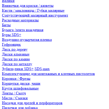
Валики
Ванночки для краски / кюветы
Кисти / макловицы / Губки малярные
Сопутствующий малярный инстурмент
Расходные материалы
Биты
Бумага /лента наждачная
Буры SDS+
Воздушно-пузырчатая пленка
Гофроящик
Диск по дереву
Диски алмазные
Диски по камню
Диски по металлу
Зубила,пики SDS+,SDS-max
Комплектующие для монтажных и клеевых пистолетов
Коронки / Фрезы
Корщетки диски, чаши
Круги шлифовальные
Ленты / Скотч
Масла / Смазки
Насадки для дрелей и перфораторов
Пилочки для лобзика