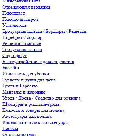
Минеральная вата
Отражающая изоляция
Пенопласт
Пенополистирол
Утеплитель
Тротуарная плитка / Бордюры / Решетки
Поребрик / бордюр
Решетки газонные
Тротуарная плитка
Сад и досуг
Благоустройство садового участка
Бассейн
Инвентарь для уборки
Туалеты и души для дачи
Гриль и Барбекю
Мангалы и жаровни
Уголь / Дрова / Средство для розжига
Шампуры и решетки-гриль
Емкости и товары для полива
Аксессуары для полива
Капельный полив и акссесуары
Насосы
Опрыскиватели