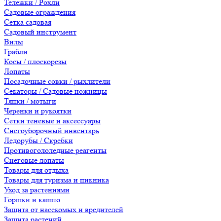
Тележки / Рохли
Садовые ограждения
Сетка садовая
Садовый инструмент
Вилы
Грабли
Косы / плоскорезы
Лопаты
Посадочные совки / рыхлители
Секаторы / Садовые ножницы
Тяпки / мотыги
Черенки и рукоятки
Сетки теневые и аксессуары
Снегоуборочный инвентарь
Ледорубы / Скребки
Противогололедные реагенты
Снеговые лопаты
Товары для отдыха
Товары для туризма и пикника
Уход за растениями
Горшки и кашпо
Защита от насекомых и вредителей
Защита растений