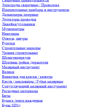
Сварочные принадлежности
Электроды сварочные / Проволока
Измерительные приборы и инструменты
Дальномеры лазерные
Детекторы проводки
Линейки/угольники
Мультиметры
Нивелиры
Отвесы, шнуры
Рулетки
Строительные маркеры
Уровни строительные
Штангенциркули
Штативы /рейки /держатели
Малярный инструмент
Валики
Ванночки для краски / кюветы
Кисти / макловицы / Губки малярные
Сопутствующий малярный инстурмент
Расходные материалы
Биты
Бумага /лента наждачная
Буры SDS+