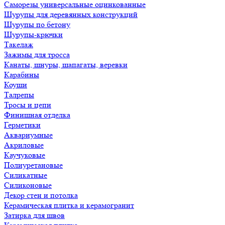
Саморезы универсальные оцинкованные
Шурупы для деревянных конструкций
Шурупы по бетону
Шурупы-крючки
Такелаж
Зажимы для тросса
Канаты, шнуры, шапагаты, веревки
Карабины
Коуши
Талрепы
Тросы и цепи
Финишная отделка
Герметики
Аквариумные
Акриловые
Каучуковые
Полиуретановые
Силикатные
Силиконовые
Декор стен и потолка
Керамическая плитка и керамогранит
Затирка для швов