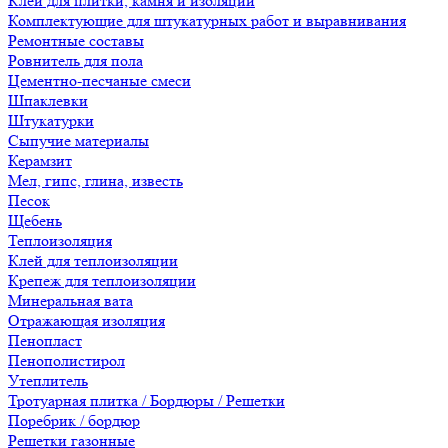
Клеи для плитки, камня и изоляции
Комплектующие для штукатурных работ и выравнивания
Ремонтные составы
Ровнитель для пола
Цементно-песчаные смеси
Шпаклевки
Штукатурки
Сыпучие материалы
Керамзит
Мел, гипс, глина, известь
Песок
Щебень
Теплоизоляция
Клей для теплоизоляции
Крепеж для теплоизоляции
Минеральная вата
Отражающая изоляция
Пенопласт
Пенополистирол
Утеплитель
Тротуарная плитка / Бордюры / Решетки
Поребрик / бордюр
Решетки газонные