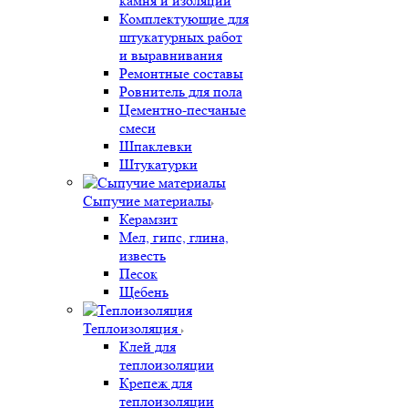
камня и изоляции
Комплектующие для
штукатурных работ
и выравнивания
Ремонтные составы
Ровнитель для пола
Цементно-песчаные
смеси
Шпаклевки
Штукатурки
Сыпучие материалы
Керамзит
Мел, гипс, глина,
известь
Песок
Щебень
Теплоизоляция
Клей для
теплоизоляции
Крепеж для
теплоизоляции