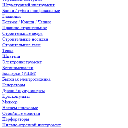
Штукатурный инструмент
Блоки / губки шлифовальные
Гладилки
Кельмы / Ковши / Чашки
Правило строительное
Строительные ведра
Строительные носилки
Строительные тазы
Терка
Шпатели
Электроинструмент
Бетономешалки
Болгарки (УШМ)
Бытовая электротехника
Генераторы
Дрели / шуруповерты
Краскопульты
Миксер
Насосы шнековые
Отбойные молотки
Перфораторы
Пильно-отрезной инструмент