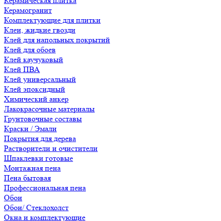
Керамическая плитка
Керамогранит
Комплектующие для плитки
Клеи, жидкие гвозди
Клей для напольных покрытий
Клей для обоев
Клей каучуковый
Клей ПВА
Клей универсальный
Клей эпоксидный
Химический анкер
Лакокрасочные материалы
Грунтовочные составы
Краски / Эмали
Покрытия для дерева
Растворители и очистители
Шпаклевки готовые
Монтажная пена
Пена бытовая
Профессиональная пена
Обои
Обои/ Стеклохолст
Окна и комплектующие