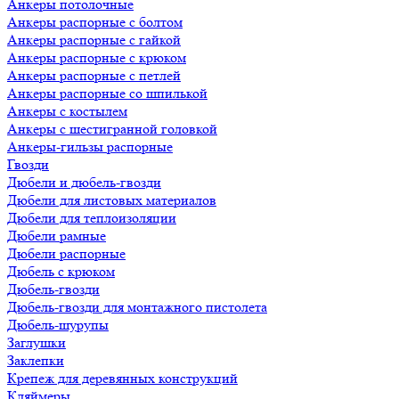
Анкеры потолочные
Анкеры распорные с болтом
Анкеры распорные с гайкой
Анкеры распорные с крюком
Анкеры распорные с петлей
Анкеры распорные со шпилькой
Анкеры с костылем
Анкеры с шестигранной головкой
Анкеры-гильзы распорные
Гвозди
Дюбели и дюбель-гвозди
Дюбели для листовых материалов
Дюбели для теплоизоляции
Дюбели рамные
Дюбели распорные
Дюбель с крюком
Дюбель-гвозди
Дюбель-гвозди для монтажного пистолета
Дюбель-шурупы
Заглушки
Заклепки
Крепеж для деревянных конструкций
Кляймеры