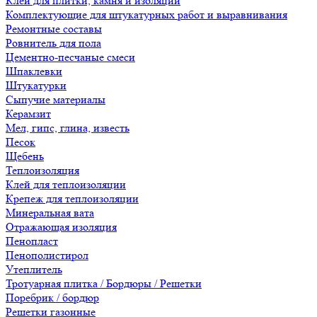
Клеи для плитки, камня и изоляции
Комплектующие для штукатурных работ и выравнивания
Ремонтные составы
Ровнитель для пола
Цементно-песчаные смеси
Шпаклевки
Штукатурки
Сыпучие материалы
Керамзит
Мел, гипс, глина, известь
Песок
Щебень
Теплоизоляция
Клей для теплоизоляции
Крепеж для теплоизоляции
Минеральная вата
Отражающая изоляция
Пенопласт
Пенополистирол
Утеплитель
Тротуарная плитка / Бордюры / Решетки
Поребрик / бордюр
Решетки газонные