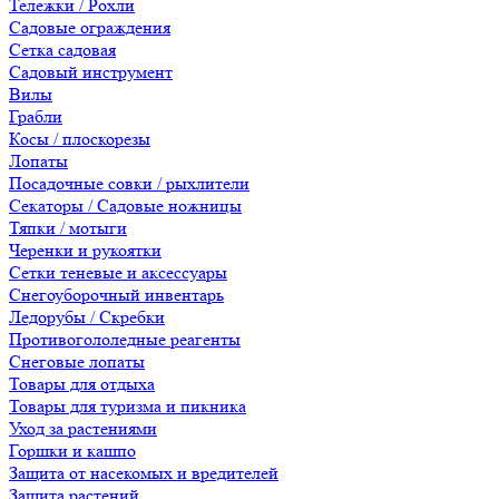
Тележки / Рохли
Садовые ограждения
Сетка садовая
Садовый инструмент
Вилы
Грабли
Косы / плоскорезы
Лопаты
Посадочные совки / рыхлители
Секаторы / Садовые ножницы
Тяпки / мотыги
Черенки и рукоятки
Сетки теневые и аксессуары
Снегоуборочный инвентарь
Ледорубы / Скребки
Противогололедные реагенты
Снеговые лопаты
Товары для отдыха
Товары для туризма и пикника
Уход за растениями
Горшки и кашпо
Защита от насекомых и вредителей
Защита растений