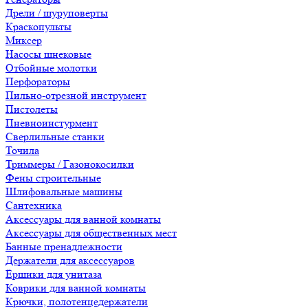
Дрели / шуруповерты
Краскопульты
Миксер
Насосы шнековые
Отбойные молотки
Перфораторы
Пильно-отрезной инструмент
Пистолеты
Пневноинстурмент
Сверлильные станки
Точила
Триммеры / Газонокосилки
Фены строительные
Шлифовальные машины
Сантехника
Аксессуары для ванной комнаты
Аксессуары для общественных мест
Банные пренадлежности
Держатели для аксессуаров
Ёршики для унитаза
Коврики для ванной комнаты
Крючки, полотенцедержатели