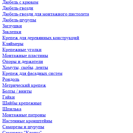
Дюбель с крюком
Дюбель-гвозди
Дюбель-гвозди для монтажного пистолета
Дюбель-шурупы
Заглушки
Заклепки
Крепеж для деревянных конструкций
Кляймеры
Крепежные уголки
Монтажные пластины
Опоры и держатели
Хомуты, скобы, ленты
Крепеж для фасадных систем
Рондоль
Метрический крепеж
Болты / винты
Гайки
Шайбы крепежные
Шпилька
Монтажные патроны
Настенные кронштейны
Саморезы и шурупы
Саморезы "Клопы"