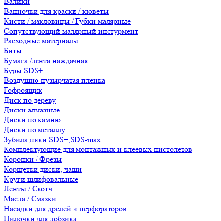
Валики
Ванночки для краски / кюветы
Кисти / макловицы / Губки малярные
Сопутствующий малярный инстурмент
Расходные материалы
Биты
Бумага /лента наждачная
Буры SDS+
Воздушно-пузырчатая пленка
Гофроящик
Диск по дереву
Диски алмазные
Диски по камню
Диски по металлу
Зубила,пики SDS+,SDS-max
Комплектующие для монтажных и клеевых пистолетов
Коронки / Фрезы
Корщетки диски, чаши
Круги шлифовальные
Ленты / Скотч
Масла / Смазки
Насадки для дрелей и перфораторов
Пилочки для лобзика