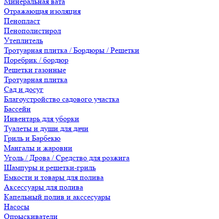
Минеральная вата
Отражающая изоляция
Пенопласт
Пенополистирол
Утеплитель
Тротуарная плитка / Бордюры / Решетки
Поребрик / бордюр
Решетки газонные
Тротуарная плитка
Сад и досуг
Благоустройство садового участка
Бассейн
Инвентарь для уборки
Туалеты и души для дачи
Гриль и Барбекю
Мангалы и жаровни
Уголь / Дрова / Средство для розжига
Шампуры и решетки-гриль
Емкости и товары для полива
Аксессуары для полива
Капельный полив и акссесуары
Насосы
Опрыскиватели