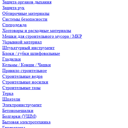
Защита органов дыхания
Защита рук
Обтирочные материалы
Системы безопасности
Спецодежда
Хозтовары и расходные материалы
Мешки для строительного мусора / МКР
Укрывной материал
Штукатурный инструмент
Блоки / губки шлифовальные
Гладилки
Кельмы / Ковши / Чашки
Правило строительное
Строительные ведра
Строительные носилки
Строительные тазы
Терка
Шпатели
Электроинструмент
Бетономешалки
Болгарки (УШМ)
Бытовая электротехника
Генераторы