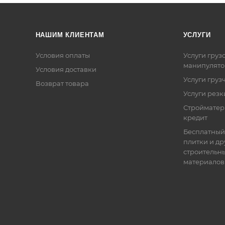
НАШИМ КЛИЕНТАМ
УСЛУГИ
Условия оплаты
Услуги груз
манипулято
Условия доставки
Услуги груз
Возврат товара
Услуги резк
Стройматер
кредит
Бесплатный
плитки и др
строительн
материалов