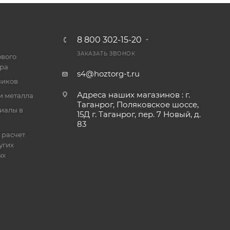
8 800 302-15-20
ЗАКАЗАТЬ ЗВОНОК
ового
ра
s4@hoztorg-t.ru
чиков
Адреса наших магазинов : г.
и металла
Таганрог, Поляковское шоссе,
иалы в
15Д г. Таганрог, пер. 7 Новый, д.
83
 расчет
угих
ых