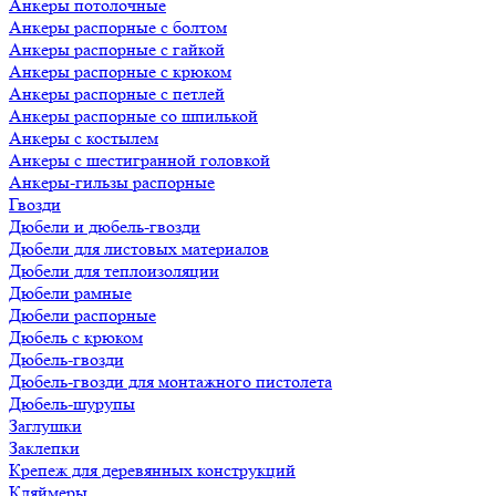
Анкеры потолочные
Анкеры распорные с болтом
Анкеры распорные с гайкой
Анкеры распорные с крюком
Анкеры распорные с петлей
Анкеры распорные со шпилькой
Анкеры с костылем
Анкеры с шестигранной головкой
Анкеры-гильзы распорные
Гвозди
Дюбели и дюбель-гвозди
Дюбели для листовых материалов
Дюбели для теплоизоляции
Дюбели рамные
Дюбели распорные
Дюбель с крюком
Дюбель-гвозди
Дюбель-гвозди для монтажного пистолета
Дюбель-шурупы
Заглушки
Заклепки
Крепеж для деревянных конструкций
Кляймеры