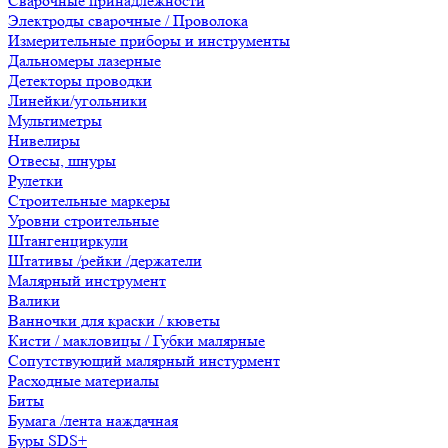
Сварочные принадлежности
Электроды сварочные / Проволока
Измерительные приборы и инструменты
Дальномеры лазерные
Детекторы проводки
Линейки/угольники
Мультиметры
Нивелиры
Отвесы, шнуры
Рулетки
Строительные маркеры
Уровни строительные
Штангенциркули
Штативы /рейки /держатели
Малярный инструмент
Валики
Ванночки для краски / кюветы
Кисти / макловицы / Губки малярные
Сопутствующий малярный инстурмент
Расходные материалы
Биты
Бумага /лента наждачная
Буры SDS+