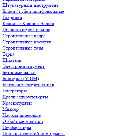
Штукатурный инструмент
Блоки / губки шлифовальные
Гладилки
Кельмы / Ковши / Чашки
Правило строительное
Строительные ведра
Строительные носилки
Строительные тазы
Терка
Шпатели
Электроинструмент
Бетономешалки
Болгарки (УШМ)
Бытовая электротехника
Генераторы
Дрели / шуруповерты
Краскопульты
Миксер
Насосы шнековые
Отбойные молотки
Перфораторы
Пильно-отрезной инструмент