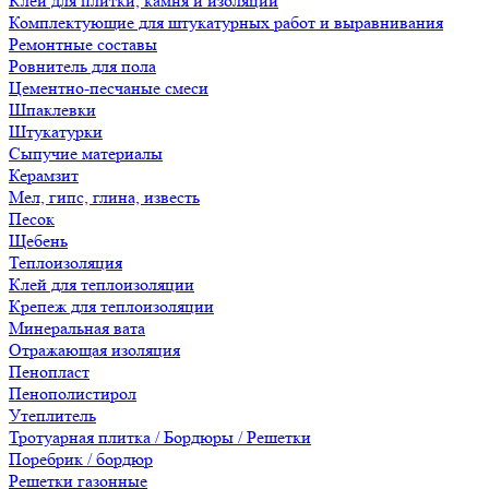
Клеи для плитки, камня и изоляции
Комплектующие для штукатурных работ и выравнивания
Ремонтные составы
Ровнитель для пола
Цементно-песчаные смеси
Шпаклевки
Штукатурки
Сыпучие материалы
Керамзит
Мел, гипс, глина, известь
Песок
Щебень
Теплоизоляция
Клей для теплоизоляции
Крепеж для теплоизоляции
Минеральная вата
Отражающая изоляция
Пенопласт
Пенополистирол
Утеплитель
Тротуарная плитка / Бордюры / Решетки
Поребрик / бордюр
Решетки газонные