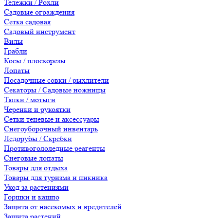
Тележки / Рохли
Садовые ограждения
Сетка садовая
Садовый инструмент
Вилы
Грабли
Косы / плоскорезы
Лопаты
Посадочные совки / рыхлители
Секаторы / Садовые ножницы
Тяпки / мотыги
Черенки и рукоятки
Сетки теневые и аксессуары
Снегоуборочный инвентарь
Ледорубы / Скребки
Противогололедные реагенты
Снеговые лопаты
Товары для отдыха
Товары для туризма и пикника
Уход за растениями
Горшки и кашпо
Защита от насекомых и вредителей
Защита растений