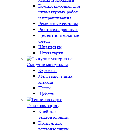
камня и изоляции
Комплектующие для
штукатурных работ
и выравнивания
Ремонтные составы
Ровнитель для пола
Цементно-песчаные
смеси
Шпаклевки
Штукатурки
Сыпучие материалы
Керамзит
Мел, гипс, глина,
известь
Песок
Щебень
Теплоизоляция
Клей для
теплоизоляции
Крепеж для
теплоизоляции