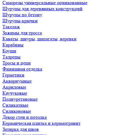
Саморезы универсальные оцинкованные
Шурупы для деревянных конструкций
Шурупы по бетону
Шурупы-крючки
Такелаж
Зажимы для тросса
Канаты, шнуры, шапагаты, веревки
Карабины
Коуши
Талрепы
Тросы и цепи
Финишная отделка
Герметики
Аквариумные
Акриловые
Каучуковые
Полиуретановые
Силикатные
Силиконовые
Декор стен и потолка
Керамическая плитка и керамогранит
Затирка для швов