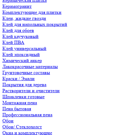
Керамическая плитка
Керамогранит
Комплектующие для плитки
Клеи, жидкие гвозди
Клей для напольных покрытий
Клей для обоев
Клей каучуковый
Клей ПВА
Клей универсальный
Клей эпоксидный
Химический анкер
Лакокрасочные материалы
Грунтовочные составы
Краски / Эмали
Покрытия для дерева
Растворители и очистители
Шпаклевки готовые
Монтажная пена
Пена бытовая
Профессиональная пена
Обои
Обои/ Стеклохолст
Окна и комплектующие