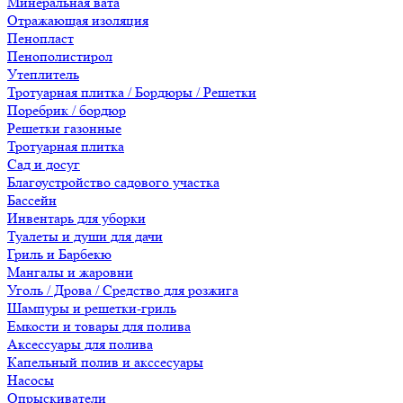
Минеральная вата
Отражающая изоляция
Пенопласт
Пенополистирол
Утеплитель
Тротуарная плитка / Бордюры / Решетки
Поребрик / бордюр
Решетки газонные
Тротуарная плитка
Сад и досуг
Благоустройство садового участка
Бассейн
Инвентарь для уборки
Туалеты и души для дачи
Гриль и Барбекю
Мангалы и жаровни
Уголь / Дрова / Средство для розжига
Шампуры и решетки-гриль
Емкости и товары для полива
Аксессуары для полива
Капельный полив и акссесуары
Насосы
Опрыскиватели