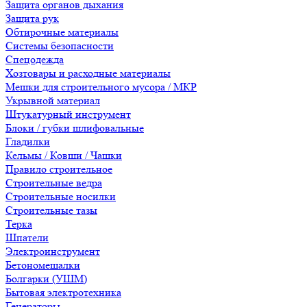
Защита органов дыхания
Защита рук
Обтирочные материалы
Системы безопасности
Спецодежда
Хозтовары и расходные материалы
Мешки для строительного мусора / МКР
Укрывной материал
Штукатурный инструмент
Блоки / губки шлифовальные
Гладилки
Кельмы / Ковши / Чашки
Правило строительное
Строительные ведра
Строительные носилки
Строительные тазы
Терка
Шпатели
Электроинструмент
Бетономешалки
Болгарки (УШМ)
Бытовая электротехника
Генераторы