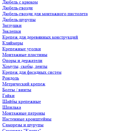
Дюбель с крюком
Дюбель-гвозди
Дюбель-гвозди для монтажного пистолета
Дюбель-шурупы
Заглушки
Заклепки
Крепеж для деревянных конструкций
Кляймеры
Крепежные уголки
Монтажные пластины
Опоры и держатели
Хомуты, скобы, ленты
Крепеж для фасадных систем
Рондоль
Метрический крепеж
Болты / винты
Гайки
Шайбы крепежные
Шпилька
Монтажные патроны
Настенные кронштейны
Саморезы и шурупы
Саморезы "Клопы"