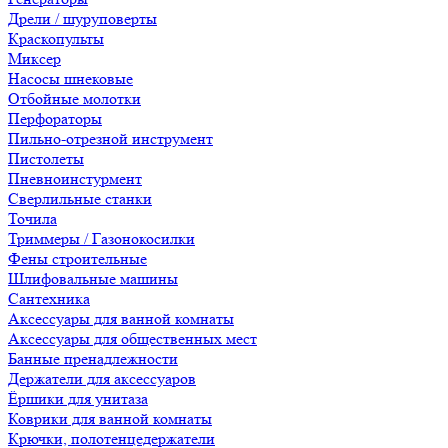
Дрели / шуруповерты
Краскопульты
Миксер
Насосы шнековые
Отбойные молотки
Перфораторы
Пильно-отрезной инструмент
Пистолеты
Пневноинстурмент
Сверлильные станки
Точила
Триммеры / Газонокосилки
Фены строительные
Шлифовальные машины
Сантехника
Аксессуары для ванной комнаты
Аксессуары для общественных мест
Банные пренадлежности
Держатели для аксессуаров
Ёршики для унитаза
Коврики для ванной комнаты
Крючки, полотенцедержатели