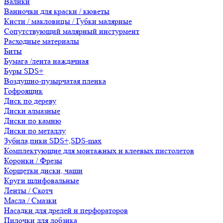
Валики
Ванночки для краски / кюветы
Кисти / макловицы / Губки малярные
Сопутствующий малярный инстурмент
Расходные материалы
Биты
Бумага /лента наждачная
Буры SDS+
Воздушно-пузырчатая пленка
Гофроящик
Диск по дереву
Диски алмазные
Диски по камню
Диски по металлу
Зубила,пики SDS+,SDS-max
Комплектующие для монтажных и клеевых пистолетов
Коронки / Фрезы
Корщетки диски, чаши
Круги шлифовальные
Ленты / Скотч
Масла / Смазки
Насадки для дрелей и перфораторов
Пилочки для лобзика