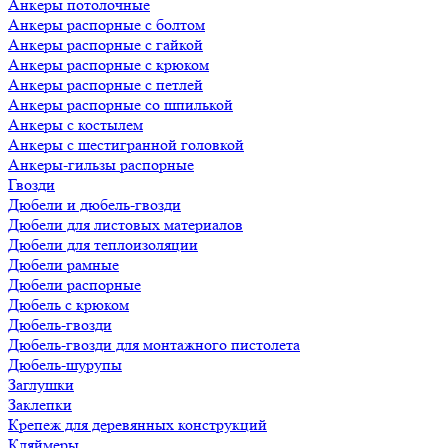
Анкеры потолочные
Анкеры распорные с болтом
Анкеры распорные с гайкой
Анкеры распорные с крюком
Анкеры распорные с петлей
Анкеры распорные со шпилькой
Анкеры с костылем
Анкеры с шестигранной головкой
Анкеры-гильзы распорные
Гвозди
Дюбели и дюбель-гвозди
Дюбели для листовых материалов
Дюбели для теплоизоляции
Дюбели рамные
Дюбели распорные
Дюбель с крюком
Дюбель-гвозди
Дюбель-гвозди для монтажного пистолета
Дюбель-шурупы
Заглушки
Заклепки
Крепеж для деревянных конструкций
Кляймеры