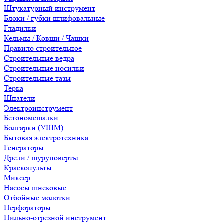
Штукатурный инструмент
Блоки / губки шлифовальные
Гладилки
Кельмы / Ковши / Чашки
Правило строительное
Строительные ведра
Строительные носилки
Строительные тазы
Терка
Шпатели
Электроинструмент
Бетономешалки
Болгарки (УШМ)
Бытовая электротехника
Генераторы
Дрели / шуруповерты
Краскопульты
Миксер
Насосы шнековые
Отбойные молотки
Перфораторы
Пильно-отрезной инструмент