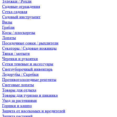
Тележки / Рохли
Садовые ограждения
Сетка садовая
Садовый инструмент
Вилы
Грабли
Косы / плоскорезы
Лопаты
Посадочные совки / рыхлители
Секаторы / Садовые ножницы
Тяпки / мотыги
Черенки и рукоятки
Сетки теневые и аксессуары
Снегоуборочный инвентарь
Ледорубы / Скребки
Противогололедные реагенты
Снеговые лопаты
Товары для отдыха
Товары для туризма и пикника
Уход за растениями
Горшки и кашпо
Защита от насекомых и вредителей
Защита растений