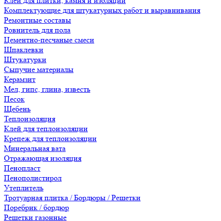
Клеи для плитки, камня и изоляции
Комплектующие для штукатурных работ и выравнивания
Ремонтные составы
Ровнитель для пола
Цементно-песчаные смеси
Шпаклевки
Штукатурки
Сыпучие материалы
Керамзит
Мел, гипс, глина, известь
Песок
Щебень
Теплоизоляция
Клей для теплоизоляции
Крепеж для теплоизоляции
Минеральная вата
Отражающая изоляция
Пенопласт
Пенополистирол
Утеплитель
Тротуарная плитка / Бордюры / Решетки
Поребрик / бордюр
Решетки газонные