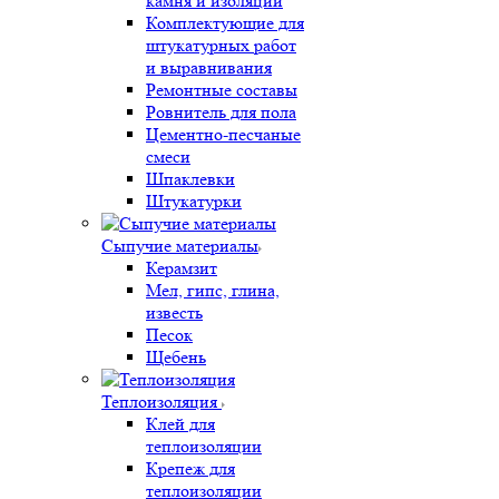
камня и изоляции
Комплектующие для
штукатурных работ
и выравнивания
Ремонтные составы
Ровнитель для пола
Цементно-песчаные
смеси
Шпаклевки
Штукатурки
Сыпучие материалы
Керамзит
Мел, гипс, глина,
известь
Песок
Щебень
Теплоизоляция
Клей для
теплоизоляции
Крепеж для
теплоизоляции