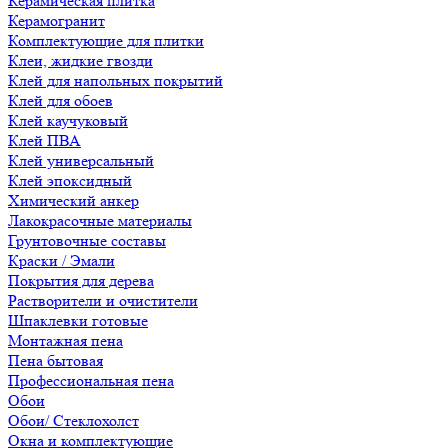
Керамическая плитка
Керамогранит
Комплектующие для плитки
Клеи, жидкие гвозди
Клей для напольных покрытий
Клей для обоев
Клей каучуковый
Клей ПВА
Клей универсальный
Клей эпоксидный
Химический анкер
Лакокрасочные материалы
Грунтовочные составы
Краски / Эмали
Покрытия для дерева
Растворители и очистители
Шпаклевки готовые
Монтажная пена
Пена бытовая
Профессиональная пена
Обои
Обои/ Стеклохолст
Окна и комплектующие