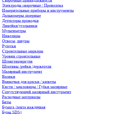
Сварочные принадлежности
Электроды сварочные / Проволока
Измерительные приборы и инструменты
Дальномеры лазерные
Детекторы проводки
Линейки/угольники
Мультиметры
Нивелиры
Отвесы, шнуры
Рулетки
Строительные маркеры
Уровни строительные
Штангенциркули
Штативы /рейки /держатели
Малярный инструмент
Валики
Ванночки для краски / кюветы
Кисти / макловицы / Губки малярные
Сопутствующий малярный инстурмент
Расходные материалы
Биты
Бумага /лента наждачная
Буры SDS+