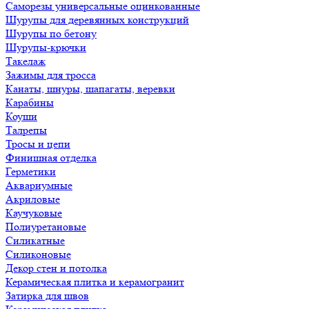
Саморезы универсальные оцинкованные
Шурупы для деревянных конструкций
Шурупы по бетону
Шурупы-крючки
Такелаж
Зажимы для тросса
Канаты, шнуры, шапагаты, веревки
Карабины
Коуши
Талрепы
Тросы и цепи
Финишная отделка
Герметики
Аквариумные
Акриловые
Каучуковые
Полиуретановые
Силикатные
Силиконовые
Декор стен и потолка
Керамическая плитка и керамогранит
Затирка для швов