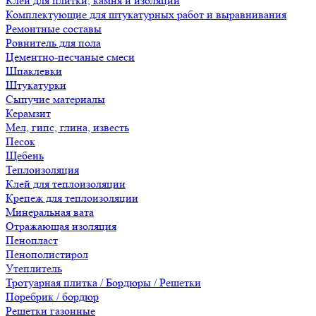
Клеи для плитки, камня и изоляции
Комплектующие для штукатурных работ и выравнивания
Ремонтные составы
Ровнитель для пола
Цементно-песчаные смеси
Шпаклевки
Штукатурки
Сыпучие материалы
Керамзит
Мел, гипс, глина, известь
Песок
Щебень
Теплоизоляция
Клей для теплоизоляции
Крепеж для теплоизоляции
Минеральная вата
Отражающая изоляция
Пенопласт
Пенополистирол
Утеплитель
Тротуарная плитка / Бордюры / Решетки
Поребрик / бордюр
Решетки газонные