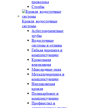
проволока
Столбы
Кровля, водосточные
системы
Асбестоцементные
трубы
Водосточные
системы и отливы
Гибкая черепица и
комплектующие
Кровельная
вентиляция
Мансардные окна
Металлочерепица и
комплектующие
Наплавляемая
кровля
Поликарбонат и
комплектующие
Профнастил и
оцинкованные листы