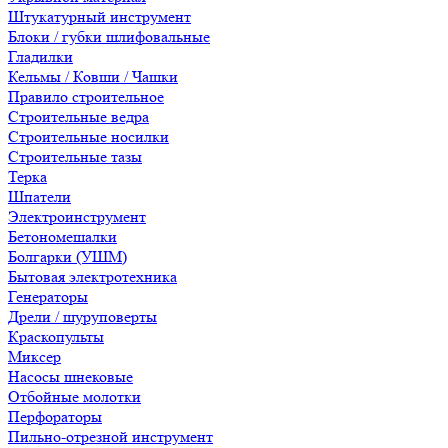
Штукатурный инструмент
Блоки / губки шлифовальные
Гладилки
Кельмы / Ковши / Чашки
Правило строительное
Строительные ведра
Строительные носилки
Строительные тазы
Терка
Шпатели
Электроинструмент
Бетономешалки
Болгарки (УШМ)
Бытовая электротехника
Генераторы
Дрели / шуруповерты
Краскопульты
Миксер
Насосы шнековые
Отбойные молотки
Перфораторы
Пильно-отрезной инструмент