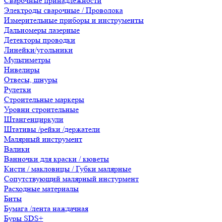
Сварочные принадлежности
Электроды сварочные / Проволока
Измерительные приборы и инструменты
Дальномеры лазерные
Детекторы проводки
Линейки/угольники
Мультиметры
Нивелиры
Отвесы, шнуры
Рулетки
Строительные маркеры
Уровни строительные
Штангенциркули
Штативы /рейки /держатели
Малярный инструмент
Валики
Ванночки для краски / кюветы
Кисти / макловицы / Губки малярные
Сопутствующий малярный инстурмент
Расходные материалы
Биты
Бумага /лента наждачная
Буры SDS+