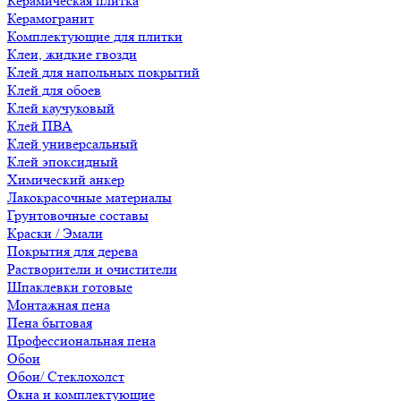
Керамическая плитка
Керамогранит
Комплектующие для плитки
Клеи, жидкие гвозди
Клей для напольных покрытий
Клей для обоев
Клей каучуковый
Клей ПВА
Клей универсальный
Клей эпоксидный
Химический анкер
Лакокрасочные материалы
Грунтовочные составы
Краски / Эмали
Покрытия для дерева
Растворители и очистители
Шпаклевки готовые
Монтажная пена
Пена бытовая
Профессиональная пена
Обои
Обои/ Стеклохолст
Окна и комплектующие