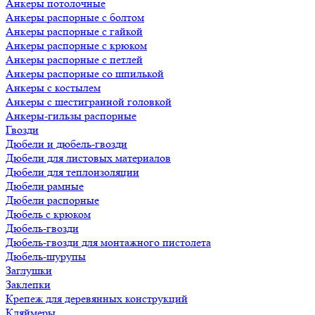
Анкеры потолочные
Анкеры распорные с болтом
Анкеры распорные с гайкой
Анкеры распорные с крюком
Анкеры распорные с петлей
Анкеры распорные со шпилькой
Анкеры с костылем
Анкеры с шестигранной головкой
Анкеры-гильзы распорные
Гвозди
Дюбели и дюбель-гвозди
Дюбели для листовых материалов
Дюбели для теплоизоляции
Дюбели рамные
Дюбели распорные
Дюбель с крюком
Дюбель-гвозди
Дюбель-гвозди для монтажного пистолета
Дюбель-шурупы
Заглушки
Заклепки
Крепеж для деревянных конструкций
Кляймеры