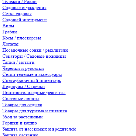
Тележки / Рохли
Садовые ограждения
Сетка садовая
Садовый инструмент
Вилы
Грабли
Косы / плоскорезы
Лопаты
Посадочные совки / рыхлители
Секаторы / Садовые ножницы
Тяпки / мотыги
Черенки и рукоятки
Сетки теневые и аксессуары
Снегоуборочный инвентарь
Ледорубы / Скребки
Противогололедные реагенты
Снеговые лопаты
Товары для отдыха
Товары для туризма и пикника
Уход за растениями
Горшки и кашпо
Защита от насекомых и вредителей
Защита растений