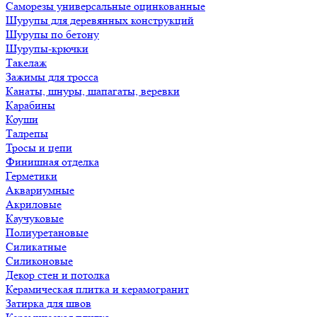
Саморезы универсальные оцинкованные
Шурупы для деревянных конструкций
Шурупы по бетону
Шурупы-крючки
Такелаж
Зажимы для тросса
Канаты, шнуры, шапагаты, веревки
Карабины
Коуши
Талрепы
Тросы и цепи
Финишная отделка
Герметики
Аквариумные
Акриловые
Каучуковые
Полиуретановые
Силикатные
Силиконовые
Декор стен и потолка
Керамическая плитка и керамогранит
Затирка для швов