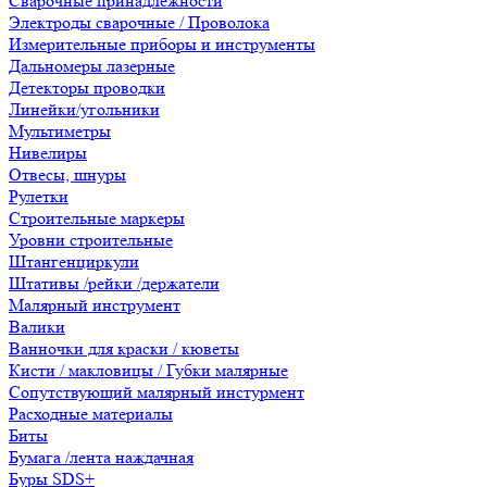
Сварочные принадлежности
Электроды сварочные / Проволока
Измерительные приборы и инструменты
Дальномеры лазерные
Детекторы проводки
Линейки/угольники
Мультиметры
Нивелиры
Отвесы, шнуры
Рулетки
Строительные маркеры
Уровни строительные
Штангенциркули
Штативы /рейки /держатели
Малярный инструмент
Валики
Ванночки для краски / кюветы
Кисти / макловицы / Губки малярные
Сопутствующий малярный инстурмент
Расходные материалы
Биты
Бумага /лента наждачная
Буры SDS+