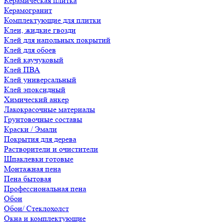
Керамическая плитка
Керамогранит
Комплектующие для плитки
Клеи, жидкие гвозди
Клей для напольных покрытий
Клей для обоев
Клей каучуковый
Клей ПВА
Клей универсальный
Клей эпоксидный
Химический анкер
Лакокрасочные материалы
Грунтовочные составы
Краски / Эмали
Покрытия для дерева
Растворители и очистители
Шпаклевки готовые
Монтажная пена
Пена бытовая
Профессиональная пена
Обои
Обои/ Стеклохолст
Окна и комплектующие