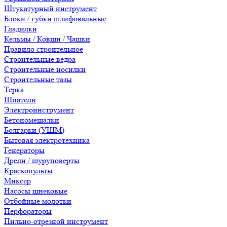
Штукатурный инструмент
Блоки / губки шлифовальные
Гладилки
Кельмы / Ковши / Чашки
Правило строительное
Строительные ведра
Строительные носилки
Строительные тазы
Терка
Шпатели
Электроинструмент
Бетономешалки
Болгарки (УШМ)
Бытовая электротехника
Генераторы
Дрели / шуруповерты
Краскопульты
Миксер
Насосы шнековые
Отбойные молотки
Перфораторы
Пильно-отрезной инструмент