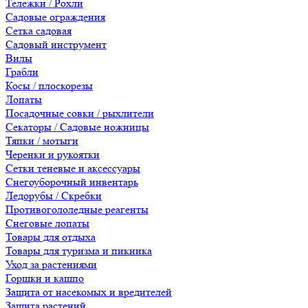
Тележки / Рохли
Садовые ограждения
Сетка садовая
Садовый инструмент
Вилы
Грабли
Косы / плоскорезы
Лопаты
Посадочные совки / рыхлители
Секаторы / Садовые ножницы
Тяпки / мотыги
Черенки и рукоятки
Сетки теневые и аксессуары
Снегоуборочный инвентарь
Ледорубы / Скребки
Противогололедные реагенты
Снеговые лопаты
Товары для отдыха
Товары для туризма и пикника
Уход за растениями
Горшки и кашпо
Защита от насекомых и вредителей
Защита растений