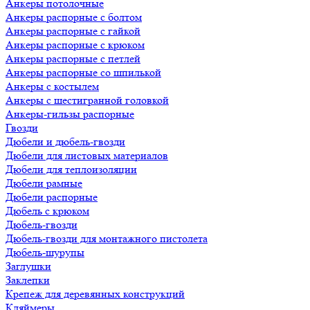
Анкеры потолочные
Анкеры распорные с болтом
Анкеры распорные с гайкой
Анкеры распорные с крюком
Анкеры распорные с петлей
Анкеры распорные со шпилькой
Анкеры с костылем
Анкеры с шестигранной головкой
Анкеры-гильзы распорные
Гвозди
Дюбели и дюбель-гвозди
Дюбели для листовых материалов
Дюбели для теплоизоляции
Дюбели рамные
Дюбели распорные
Дюбель с крюком
Дюбель-гвозди
Дюбель-гвозди для монтажного пистолета
Дюбель-шурупы
Заглушки
Заклепки
Крепеж для деревянных конструкций
Кляймеры