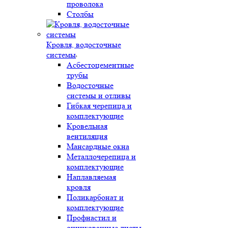
проволока
Столбы
Кровля, водосточные
системы
Асбестоцементные
трубы
Водосточные
системы и отливы
Гибкая черепица и
комплектующие
Кровельная
вентиляция
Мансардные окна
Металлочерепица и
комплектующие
Наплавляемая
кровля
Поликарбонат и
комплектующие
Профнастил и
оцинкованные листы