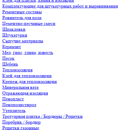
Клеи для плитки, камня и изоляции
Комплектующие для штукатурных работ и выравнивания
Ремонтные составы
Ровнитель для пола
Цементно-песчаные смеси
Шпаклевки
Штукатурки
Сыпучие материалы
Керамзит
Мел, гипс, глина, известь
Песок
Щебень
Теплоизоляция
Клей для теплоизоляции
Крепеж для теплоизоляции
Минеральная вата
Отражающая изоляция
Пенопласт
Пенополистирол
Утеплитель
Тротуарная плитка / Бордюры / Решетки
Поребрик / бордюр
Решетки газонные