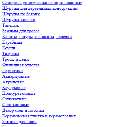
Саморезы универсальные оцинкованные
Шурупы для деревянных конструкций
Шурупы по бетону
Шурупы-крючки
Такелаж
Зажимы для тросса
Канаты, шнуры, шапагаты, веревки
Карабины
Коуши
Талрепы
Тросы и цепи
Финишная отделка
Герметики
Аквариумные
Акриловые
Каучуковые
Полиуретановые
Силикатные
Силиконовые
Декор стен и потолка
Керамическая плитка и керамогранит
Затирка для швов