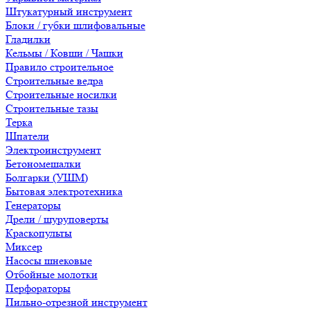
Штукатурный инструмент
Блоки / губки шлифовальные
Гладилки
Кельмы / Ковши / Чашки
Правило строительное
Строительные ведра
Строительные носилки
Строительные тазы
Терка
Шпатели
Электроинструмент
Бетономешалки
Болгарки (УШМ)
Бытовая электротехника
Генераторы
Дрели / шуруповерты
Краскопульты
Миксер
Насосы шнековые
Отбойные молотки
Перфораторы
Пильно-отрезной инструмент