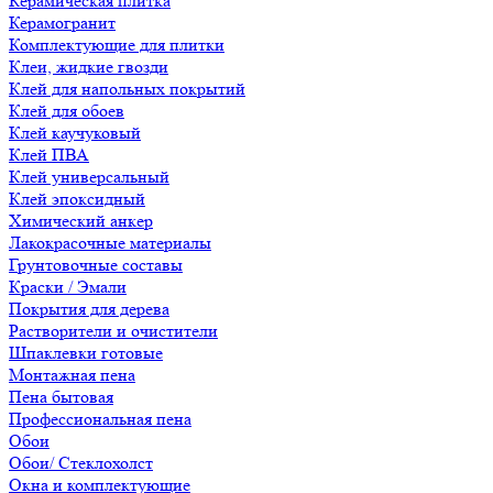
Керамическая плитка
Керамогранит
Комплектующие для плитки
Клеи, жидкие гвозди
Клей для напольных покрытий
Клей для обоев
Клей каучуковый
Клей ПВА
Клей универсальный
Клей эпоксидный
Химический анкер
Лакокрасочные материалы
Грунтовочные составы
Краски / Эмали
Покрытия для дерева
Растворители и очистители
Шпаклевки готовые
Монтажная пена
Пена бытовая
Профессиональная пена
Обои
Обои/ Стеклохолст
Окна и комплектующие