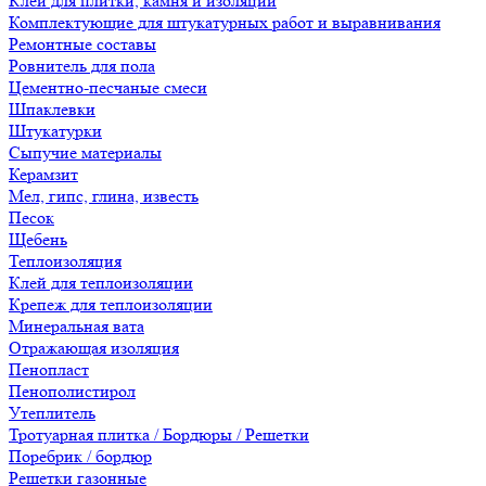
Клеи для плитки, камня и изоляции
Комплектующие для штукатурных работ и выравнивания
Ремонтные составы
Ровнитель для пола
Цементно-песчаные смеси
Шпаклевки
Штукатурки
Сыпучие материалы
Керамзит
Мел, гипс, глина, известь
Песок
Щебень
Теплоизоляция
Клей для теплоизоляции
Крепеж для теплоизоляции
Минеральная вата
Отражающая изоляция
Пенопласт
Пенополистирол
Утеплитель
Тротуарная плитка / Бордюры / Решетки
Поребрик / бордюр
Решетки газонные