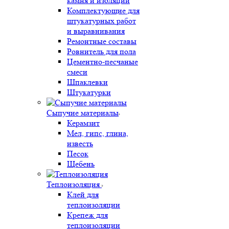
камня и изоляции
Комплектующие для
штукатурных работ
и выравнивания
Ремонтные составы
Ровнитель для пола
Цементно-песчаные
смеси
Шпаклевки
Штукатурки
Сыпучие материалы
Керамзит
Мел, гипс, глина,
известь
Песок
Щебень
Теплоизоляция
Клей для
теплоизоляции
Крепеж для
теплоизоляции