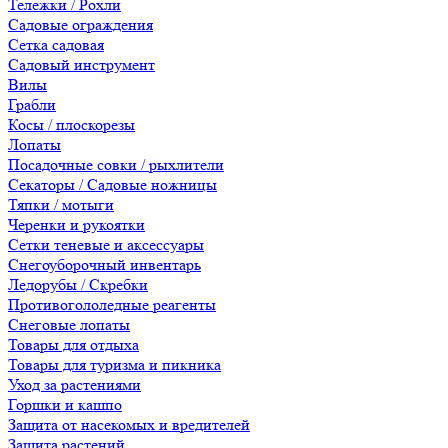
Тележки / Рохли
Садовые ограждения
Сетка садовая
Садовый инструмент
Вилы
Грабли
Косы / плоскорезы
Лопаты
Посадочные совки / рыхлители
Секаторы / Садовые ножницы
Тяпки / мотыги
Черенки и рукоятки
Сетки теневые и аксессуары
Снегоуборочный инвентарь
Ледорубы / Скребки
Противогололедные реагенты
Снеговые лопаты
Товары для отдыха
Товары для туризма и пикника
Уход за растениями
Горшки и кашпо
Защита от насекомых и вредителей
Защита растений