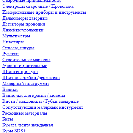
Сварочные принадлежности
Электроды сварочные / Проволока
Измерительные приборы и инструменты
Дальномеры лазерные
Детекторы проводки
Линейки/угольники
Мультиметры
Нивелиры
Отвесы, шнуры
Рулетки
Строительные маркеры
Уровни строительные
Штангенциркули
Штативы /рейки /держатели
Малярный инструмент
Валики
Ванночки для краски / кюветы
Кисти / макловицы / Губки малярные
Сопутствующий малярный инстурмент
Расходные материалы
Биты
Бумага /лента наждачная
Буры SDS+