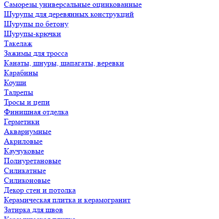
Саморезы универсальные оцинкованные
Шурупы для деревянных конструкций
Шурупы по бетону
Шурупы-крючки
Такелаж
Зажимы для тросса
Канаты, шнуры, шапагаты, веревки
Карабины
Коуши
Талрепы
Тросы и цепи
Финишная отделка
Герметики
Аквариумные
Акриловые
Каучуковые
Полиуретановые
Силикатные
Силиконовые
Декор стен и потолка
Керамическая плитка и керамогранит
Затирка для швов