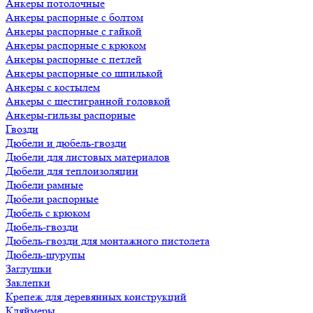
Анкеры потолочные
Анкеры распорные с болтом
Анкеры распорные с гайкой
Анкеры распорные с крюком
Анкеры распорные с петлей
Анкеры распорные со шпилькой
Анкеры с костылем
Анкеры с шестигранной головкой
Анкеры-гильзы распорные
Гвозди
Дюбели и дюбель-гвозди
Дюбели для листовых материалов
Дюбели для теплоизоляции
Дюбели рамные
Дюбели распорные
Дюбель с крюком
Дюбель-гвозди
Дюбель-гвозди для монтажного пистолета
Дюбель-шурупы
Заглушки
Заклепки
Крепеж для деревянных конструкций
Кляймеры