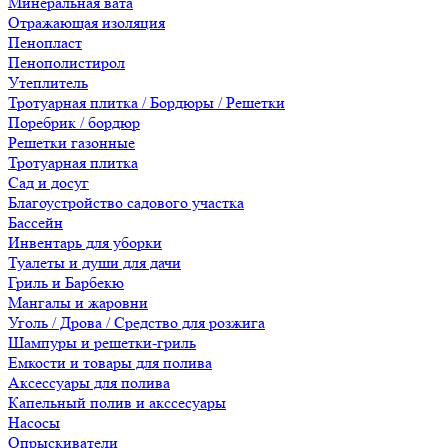
Минеральная вата
Отражающая изоляция
Пенопласт
Пенополистирол
Утеплитель
Тротуарная плитка / Бордюры / Решетки
Поребрик / бордюр
Решетки газонные
Тротуарная плитка
Сад и досуг
Благоустройство садового участка
Бассейн
Инвентарь для уборки
Туалеты и души для дачи
Гриль и Барбекю
Мангалы и жаровни
Уголь / Дрова / Средство для розжига
Шампуры и решетки-гриль
Емкости и товары для полива
Аксессуары для полива
Капельный полив и акссесуары
Насосы
Опрыскиватели