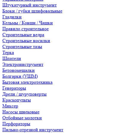
Штукатурный инструмент
Блоки / губки шлифовальные
Гладилки
Кельмы / Ковши / Чашки
Правило строительное
Строительные ведра
Строительные носилки
Строительные тазы
Терка
Шпатели
Электроинструмент
Бетономешалки
Болгарки (УШМ)
Бытовая электротехника
Генераторы
Дрели / шуруповерты
Краскопульты
Миксер
Насосы шнековые
Отбойные молотки
Перфораторы
Пильно-отрезной инструмент