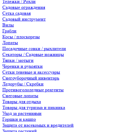
Тележки / Рохли
Садовые ограждения
Сетка садовая
Садовый инструмент
Вилы
Грабли
Косы / плоскорезы
Лопаты
Посадочные совки / рыхлители
Секаторы / Садовые ножницы
Тяпки / мотыги
Черенки и рукоятки
Сетки теневые и аксессуары
Снегоуборочный инвентарь
Ледорубы / Скребки
Противогололедные реагенты
Снеговые лопаты
Товары для отдыха
Товары для туризма и пикника
Уход за растениями
Горшки и кашпо
Защита от насекомых и вредителей
Защита растений