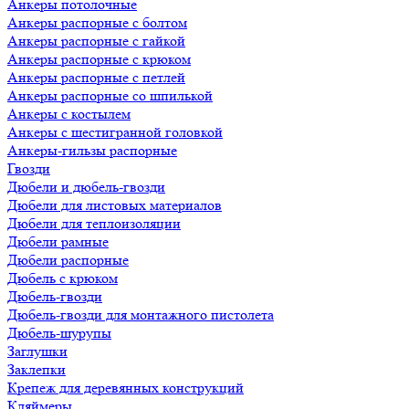
Анкеры потолочные
Анкеры распорные с болтом
Анкеры распорные с гайкой
Анкеры распорные с крюком
Анкеры распорные с петлей
Анкеры распорные со шпилькой
Анкеры с костылем
Анкеры с шестигранной головкой
Анкеры-гильзы распорные
Гвозди
Дюбели и дюбель-гвозди
Дюбели для листовых материалов
Дюбели для теплоизоляции
Дюбели рамные
Дюбели распорные
Дюбель с крюком
Дюбель-гвозди
Дюбель-гвозди для монтажного пистолета
Дюбель-шурупы
Заглушки
Заклепки
Крепеж для деревянных конструкций
Кляймеры