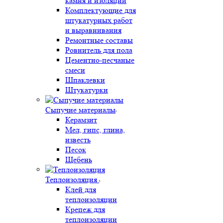
камня и изоляции
Комплектующие для
штукатурных работ
и выравнивания
Ремонтные составы
Ровнитель для пола
Цементно-песчаные
смеси
Шпаклевки
Штукатурки
Сыпучие материалы
Керамзит
Мел, гипс, глина,
известь
Песок
Щебень
Теплоизоляция
Клей для
теплоизоляции
Крепеж для
теплоизоляции