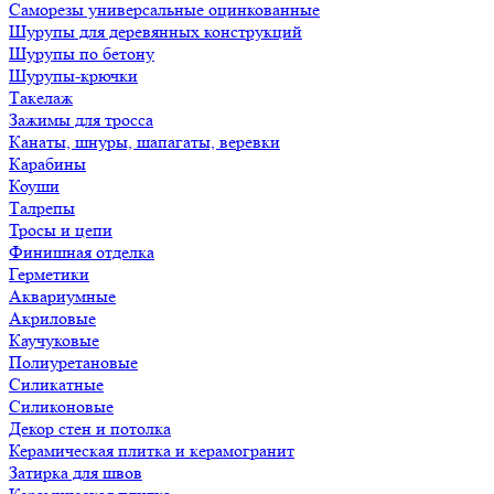
Саморезы универсальные оцинкованные
Шурупы для деревянных конструкций
Шурупы по бетону
Шурупы-крючки
Такелаж
Зажимы для тросса
Канаты, шнуры, шапагаты, веревки
Карабины
Коуши
Талрепы
Тросы и цепи
Финишная отделка
Герметики
Аквариумные
Акриловые
Каучуковые
Полиуретановые
Силикатные
Силиконовые
Декор стен и потолка
Керамическая плитка и керамогранит
Затирка для швов