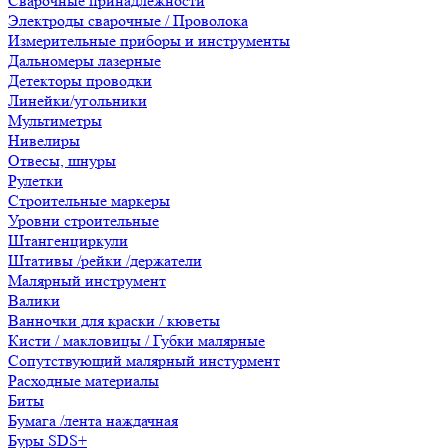
Сварочные принадлежности
Электроды сварочные / Проволока
Измерительные приборы и инструменты
Дальномеры лазерные
Детекторы проводки
Линейки/угольники
Мультиметры
Нивелиры
Отвесы, шнуры
Рулетки
Строительные маркеры
Уровни строительные
Штангенциркули
Штативы /рейки /держатели
Малярный инструмент
Валики
Ванночки для краски / кюветы
Кисти / макловицы / Губки малярные
Сопутствующий малярный инстурмент
Расходные материалы
Биты
Бумага /лента наждачная
Буры SDS+