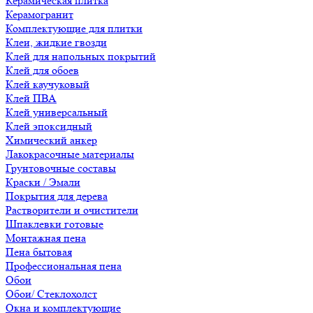
Керамическая плитка
Керамогранит
Комплектующие для плитки
Клеи, жидкие гвозди
Клей для напольных покрытий
Клей для обоев
Клей каучуковый
Клей ПВА
Клей универсальный
Клей эпоксидный
Химический анкер
Лакокрасочные материалы
Грунтовочные составы
Краски / Эмали
Покрытия для дерева
Растворители и очистители
Шпаклевки готовые
Монтажная пена
Пена бытовая
Профессиональная пена
Обои
Обои/ Стеклохолст
Окна и комплектующие