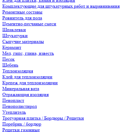
Клеи для плитки, камня и изоляции
Комплектующие для штукатурных работ и выравнивания
Ремонтные составы
Ровнитель для пола
Цементно-песчаные смеси
Шпаклевки
Штукатурки
Сыпучие материалы
Керамзит
Мел, гипс, глина, известь
Песок
Щебень
Теплоизоляция
Клей для теплоизоляции
Крепеж для теплоизоляции
Минеральная вата
Отражающая изоляция
Пенопласт
Пенополистирол
Утеплитель
Тротуарная плитка / Бордюры / Решетки
Поребрик / бордюр
Решетки газонные